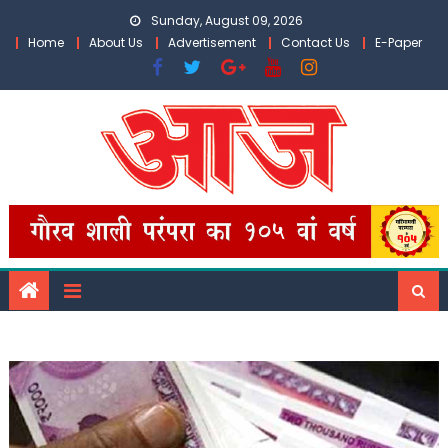
Skip
Sunday, August 09, 2026
to
Home
About Us
Advertisement
Contact Us
E-Paper
content