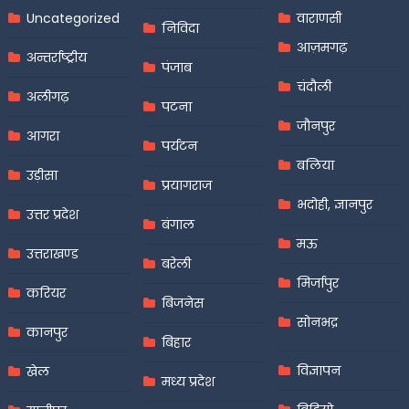
Uncategorized
वाराणसी
निविदा
आज़मगढ़
अन्तर्राष्ट्रीय
पंजाब
चंदौली
अलीगढ़
पटना
जौनपुर
आगरा
पर्यटन
बलिया
उड़ीसा
प्रयागराज
भदोही, ज्ञानपुर
उत्तर प्रदेश
बंगाल
मऊ
उत्तराखण्ड
बरेली
मिर्जापुर
करियर
बिजनेस
सोनभद्र
कानपुर
बिहार
विज्ञापन
खेल
मध्य प्रदेश