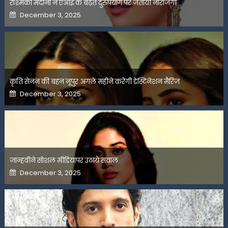
रश्मिका मंदाना ने एआई के बढ़ते दुरुपयोग पर जतायी नाराजगी
Posted
December 3, 2025
on
कृति सेनन की बहन नूपुर अगले महीने करेंगी डेस्टिनेशन मैरिज
Posted
December 3, 2025
on
जान्हवीने सोशल मीडियापर उठाये सवाल
Posted
December 3, 2025
on