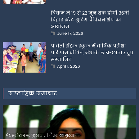
on
बिक्रम में 19 से 22 जून तक होगी 36वीं
बिहार स्टेट शूटिंग चैंपियनशिप का
आयोजन
Posted
June 17, 2026
on
पार्वती सेंट्रल स्कूल में वार्षिक परीक्षा
परिणाम घोषित, मेधावी छात्र-छात्राएं हुए
सम्मानित
Posted
April 1, 2026
on
साप्ताहिक समाचार
पेड प्रमोशन पर फूटा यामी गौतम का गुस्सा