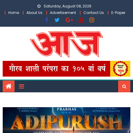
Skip
Saturday, August 08, 2026
to
Home
About Us
Advertisement
Contact Us
E-Paper
content