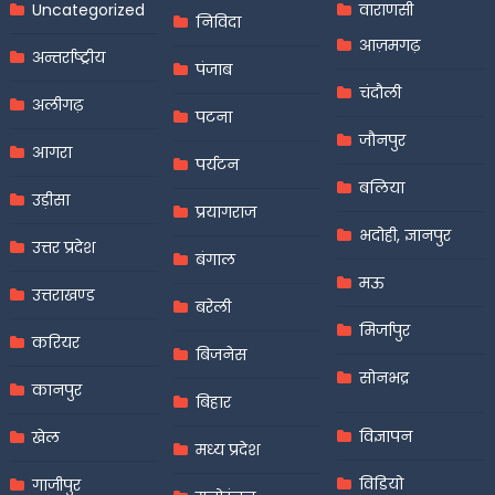
Uncategorized
वाराणसी
निविदा
आज़मगढ़
अन्तर्राष्ट्रीय
पंजाब
चंदौली
अलीगढ़
पटना
जौनपुर
आगरा
पर्यटन
बलिया
उड़ीसा
प्रयागराज
भदोही, ज्ञानपुर
उत्तर प्रदेश
बंगाल
मऊ
उत्तराखण्ड
बरेली
मिर्जापुर
करियर
बिजनेस
सोनभद्र
कानपुर
बिहार
विज्ञापन
खेल
मध्य प्रदेश
विडियो
गाजीपुर