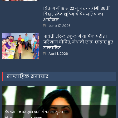
बिक्रम में 19 से 22 जून तक होगी 36वीं
बिहार स्टेट शूटिंग चैंपियनशिप का
आयोजन
Posted
June 17, 2026
on
पार्वती सेंट्रल स्कूल में वार्षिक परीक्षा
परिणाम घोषित, मेधावी छात्र-छात्राएं हुए
सम्मानित
Posted
April 1, 2026
on
साप्ताहिक समाचार
पेड प्रमोशन पर फूटा यामी गौतम का गुस्सा
Posted