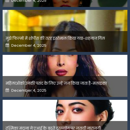
December 4, 2025
on
मुझे फिल्मों में शोपीस की तरह इस्तेमाल किया गया-शहनाज गिल
Posted
December 4, 2025
on
महिलाओंको उनकी पसंद के लिए उन्हें जज किया जाता है-मलाइका
Posted
December 4, 2025
on
रश्मिका मंदाना ने एआई के बढ़ते दुरुपयोग पर जतायी नाराजगी