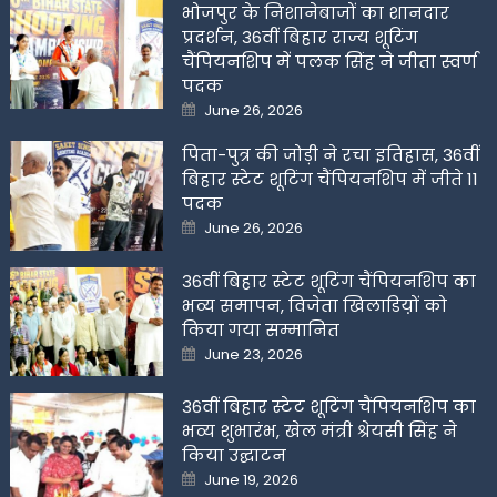
भोजपुर के निशानेबाजों का शानदार
प्रदर्शन, 36वीं बिहार राज्य शूटिंग
चैंपियनशिप में पलक सिंह ने जीता स्वर्ण
पदक
Posted
June 26, 2026
on
पिता-पुत्र की जोड़ी ने रचा इतिहास, 36वीं
बिहार स्टेट शूटिंग चैंपियनशिप में जीते 11
पदक
Posted
June 26, 2026
on
36वीं बिहार स्टेट शूटिंग चैंपियनशिप का
भव्य समापन, विजेता खिलाडिय़ों को
किया गया सम्मानित
Posted
June 23, 2026
on
36वीं बिहार स्टेट शूटिंग चैंपियनशिप का
भव्य शुभारंभ, खेल मंत्री श्रेयसी सिंह ने
किया उद्घाटन
Posted
June 19, 2026
on