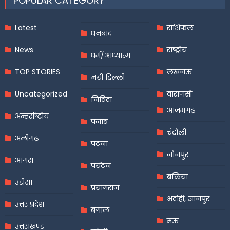
POPULAR CATEGORY
Latest
राशिफल
धनबाद
News
राष्ट्रीय
धर्म/आध्यात्म
TOP STORIES
लखनऊ
नयी दिल्ली
Uncategorized
वाराणसी
निविदा
आज़मगढ़
अन्तर्राष्ट्रीय
पंजाब
चंदौली
अलीगढ़
पटना
जौनपुर
आगरा
पर्यटन
बलिया
उड़ीसा
प्रयागराज
भदोही, ज्ञानपुर
उत्तर प्रदेश
बंगाल
मऊ
उत्तराखण्ड