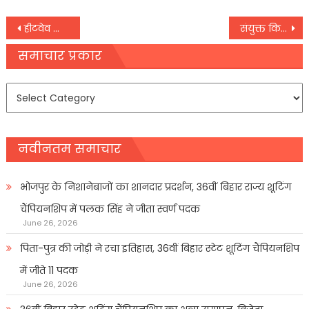
Post
हीटवेव और मानसून सीजन को लेकर पीएम मोदी की आज मैराथन बैठकें, करेंगे समीक्षा
संयुक्त किसान मोर्चा से जुड़े संगठनों की आज लखीमपुर खीरी में बैठक,
navigation
समाचार प्रकार
समाचार
प्रकार
नवीनतम समाचार
भोजपुर के निशानेबाजों का शानदार प्रदर्शन, 36वीं बिहार राज्य शूटिंग
चैंपियनशिप में पलक सिंह ने जीता स्वर्ण पदक
June 26, 2026
पिता-पुत्र की जोड़ी ने रचा इतिहास, 36वीं बिहार स्टेट शूटिंग चैंपियनशिप
में जीते 11 पदक
June 26, 2026