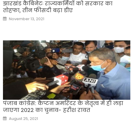
झारखंड कैबिनेटः राज्यकर्मियों को सरकार का
तोहफा, तीन फीसदी बढ़ा डीए
Posted
November 13, 2021
on
पंजाब कांग्रेस: कैप्टन अमरिंदर के नेतृत्व में ही लड़ा
जाएगा 2022 का चुनाव- हरीश रावत
Posted
August 25, 2021
on