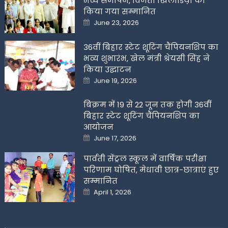
भव्य समापन, विजेता खिलाडिय़ों को
किया गया सम्मानित
Posted
June 23, 2026
on
36वीं बिहार स्टेट शूटिंग चैंपियनशिप का
भव्य शुभारंभ, खेल मंत्री श्रेयसी सिंह ने
किया उद्घाटन
Posted
June 19, 2026
on
बिक्रम में 19 से 22 जून तक होगी 36वीं
बिहार स्टेट शूटिंग चैंपियनशिप का
आयोजन
Posted
June 17, 2026
on
पार्वती सेंट्रल स्कूल में वार्षिक परीक्षा
परिणाम घोषित, मेधावी छात्र-छात्राएं हुए
सम्मानित
Posted
April 1, 2026
on