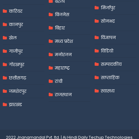
बरेली
मिर्जापुर
करियर
बिजनेस
सोनभद्र
कानपुर
बिहार
विज्ञापन
खेल
मध्य प्रदेश
विडियो
गाजीपुर
मनोरंजन
सम्पादकीय
गोरखपुर
महाराष्ट्र
साप्ताहिक
छत्तीसगढ़
रांची
स्वास्थ्य
जमशेदपुर
राजस्थान
झारखंड
2022 Jnanamandal Pvt. ltd.
|
Aj Hindi Daily
Techup Technologies
.