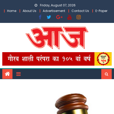
Skip
Friday, August 07, 2026
to
Home
About Us
Advertisement
Contact Us
E-Paper
content