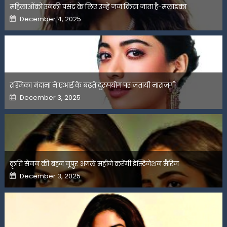
महिलाओंको उनकी पसंद के लिए उन्हें जज किया जाता है-मलाइका
Posted
December 4, 2025
on
रश्मिका मंदाना ने एआई के बढ़ते दुरुपयोग पर जतायी नाराजगी
Posted
December 3, 2025
on
कृति सेनन की बहन नूपुर अगले महीने करेंगी डेस्टिनेशन मैरिज
Posted
December 3, 2025
on