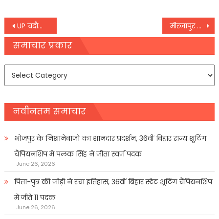
Post
UP चंदौली में सीएम योगी आदित्यनाथ बोले- प्रदेश में माफिया अब बंदूक तानने की जगह रेंग रहे
मीरजापुर में बोले पीएम नरेन्‍द्र मोदी – ‘बेटे की तरह नमक का कर्ज चुकाता रहूंंगा’
navigation
समाचार प्रकार
समाचार
प्रकार
नवीनतम समाचार
भोजपुर के निशानेबाजों का शानदार प्रदर्शन, 36वीं बिहार राज्य शूटिंग
चैंपियनशिप में पलक सिंह ने जीता स्वर्ण पदक
June 26, 2026
पिता-पुत्र की जोड़ी ने रचा इतिहास, 36वीं बिहार स्टेट शूटिंग चैंपियनशिप
में जीते 11 पदक
June 26, 2026