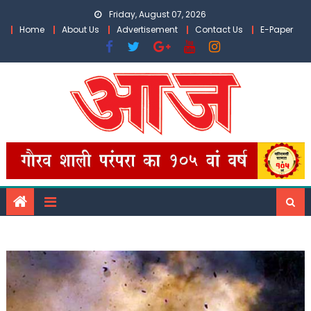
Skip
Friday, August 07, 2026
to
Home
About Us
Advertisement
Contact Us
E-Paper
content