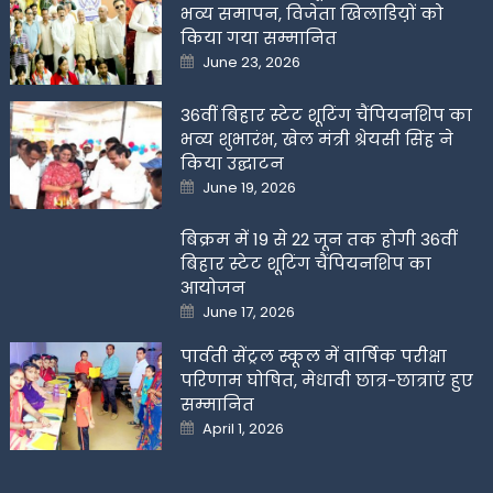
भव्य समापन, विजेता खिलाडिय़ों को
किया गया सम्मानित
Posted
June 23, 2026
on
36वीं बिहार स्टेट शूटिंग चैंपियनशिप का
भव्य शुभारंभ, खेल मंत्री श्रेयसी सिंह ने
किया उद्घाटन
Posted
June 19, 2026
on
बिक्रम में 19 से 22 जून तक होगी 36वीं
बिहार स्टेट शूटिंग चैंपियनशिप का
आयोजन
Posted
June 17, 2026
on
पार्वती सेंट्रल स्कूल में वार्षिक परीक्षा
परिणाम घोषित, मेधावी छात्र-छात्राएं हुए
सम्मानित
Posted
April 1, 2026
on