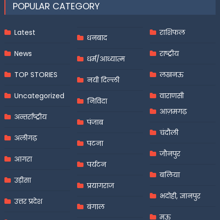
POPULAR CATEGORY
Latest
राशिफल
धनबाद
News
राष्ट्रीय
धर्म/आध्यात्म
TOP STORIES
लखनऊ
नयी दिल्ली
Uncategorized
वाराणसी
निविदा
आज़मगढ़
अन्तर्राष्ट्रीय
पंजाब
चंदौली
अलीगढ़
पटना
जौनपुर
आगरा
पर्यटन
बलिया
उड़ीसा
प्रयागराज
भदोही, ज्ञानपुर
उत्तर प्रदेश
बंगाल
मऊ