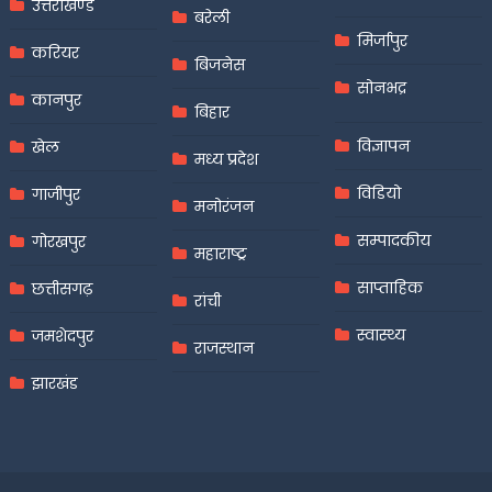
उत्तराखण्ड
बरेली
मिर्जापुर
करियर
बिजनेस
सोनभद्र
कानपुर
बिहार
विज्ञापन
खेल
मध्य प्रदेश
विडियो
गाजीपुर
मनोरंजन
सम्पादकीय
गोरखपुर
महाराष्ट्र
साप्ताहिक
छत्तीसगढ़
रांची
स्वास्थ्य
जमशेदपुर
राजस्थान
झारखंड