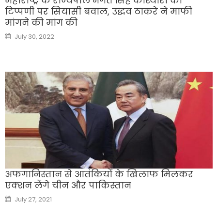
महाराष्ट्र के राज्यपाल भगत सिंह कोश्यारी की
टिप्‍पणी पर सियासी बवाल, उद्धव ठाकरे ने माफी
मांगने की मांग की
Posted
July 30, 2022
on
अफगानिस्तान से आतंकियों के खिलाफ मिलकर
एक्शन लेंगे चीन और पाकिस्तान
Posted
July 27, 2021
on