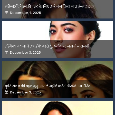
महिलाओंको उनकी पसंद के लिए उन्हें जज किया जाता है-मलाइका
Posted
December 4, 2025
on
रश्मिका मंदाना ने एआई के बढ़ते दुरुपयोग पर जतायी नाराजगी
Posted
December 3, 2025
on
कृति सेनन की बहन नूपुर अगले महीने करेंगी डेस्टिनेशन मैरिज
Posted
December 3, 2025
on