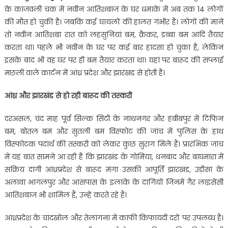
के काजवली चक में नवीन आतिशबाज के घर धमाके में अब तक 14 लोगों
की मौत हो चुकी है। जबकि कई घायलों की हालत गंभीर है। लोगों की मानें
तो नवीन आतिशबा रात को लहसुनियां बम, क्रैकर, डब्‍बा बम आदि तैयार
करता था। पहले भी नवीन के घर पर कई बार हादसा हो चुका है, लेकिन
इसके बाद भी वह घर पर ही बम तैयार करता था। यहां पर बारूद की सप्‍लाई
मछली वाले कार्टन में आंध्र प्रदेश और झारंखड से होती है।
आंध्र और झारखंड से हो रही बारूद की तस्करी
दरअसल, चंद माह पूर्व सिल्क सिटी के नाथनगर और हबीबपुर में टिफिन
बम, बोतल बम और सुतली बम विस्फोट की जांच में पुलिस के हाथ
विस्फोटक पदार्थ की तस्करी को लेकर कुछ सुराग मिले हैं। प्रारंभिक जांच
में यह बात सामने आ रही है कि झारखंड के गोमिया, धनबाद और बाघमारा में
सक्रिय दागी आंध्रप्रदेश से बारूद मंगा उसकी आपूर्ति झारखंड, उड़ीसा के
अलावा भागलपुर और आसपास के इलाके के दागियों जिनमें गैर लाइसेंसी
आतिशबाज भी शामिल हैं, उन्हें करते रहे हैं।
आंध्रप्रदेश के चांदखोल और तेलांगना में काफी किफायदी दरों पर उपलब्ध है।