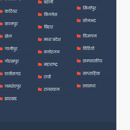
बरेली
मिर्जापुर
करियर
बिजनेस
सोनभद्र
कानपुर
बिहार
विज्ञापन
खेल
मध्य प्रदेश
विडियो
गाजीपुर
मनोरंजन
सम्पादकीय
गोरखपुर
महाराष्ट्र
साप्ताहिक
छत्तीसगढ़
रांची
स्वास्थ्य
जमशेदपुर
राजस्थान
झारखंड