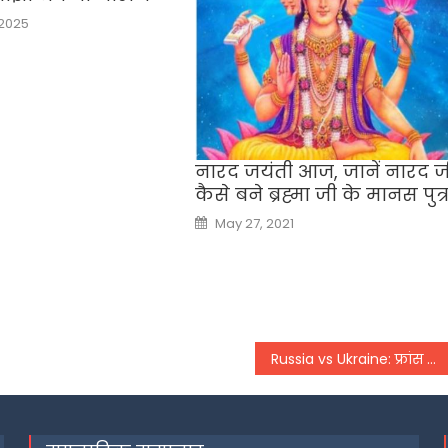
 2025
नारद जयंती आज, जानें नारद ज
कैसे बने ब्रह्मा जी के मानस पुत्
Posted
May 27, 2021
on
Russia vs Ukraine: फ्रांस के एक फैसले से रूस की बढ़ जाएगी परेशानी और यूक्रेन को मिल जाएगी बड़ी ताकत