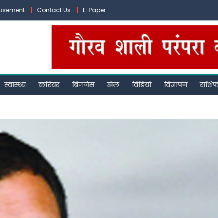
tisement
Contact Us
E-Paper
स्वास्थ्य
करियर
बिजनेस
खेल
विडियो
विज्ञापन
राशि