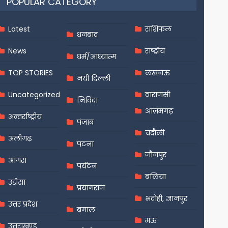
POPULAR CATEGORY
Latest
राशिफल
धनबाद
News
राष्ट्रीय
धर्म/आध्यात्म
TOP STORIES
लखनऊ
नयी दिल्ली
Uncategorized
वाराणसी
निविदा
आज़मगढ़
अन्तर्राष्ट्रीय
पंजाब
चंदौली
अलीगढ़
पटना
जौनपुर
आगरा
पर्यटन
बलिया
उड़ीसा
प्रयागराज
भदोही, ज्ञानपुर
उत्तर प्रदेश
बंगाल
मऊ
उत्तराखण्ड