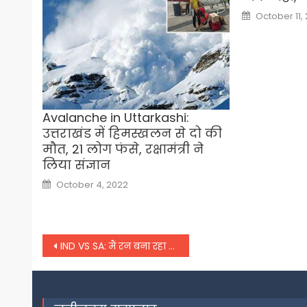
Posted
October 11,
on
Avalanche in Uttarkashi:
उत्तराखंड में हिमस्खलन से दो की
मौत, 21 लोग फंसे, रक्षामंत्री ने
लिया संज्ञान
Posted
October 4, 2022
on
Post
IND VS SA: मैं रन बना रहा हूं फिर भी मुझे टीम इंडिया में नहीं मिल रहा मौका, युवा खिलाड़ी ने जताई नाराजगी
navigation