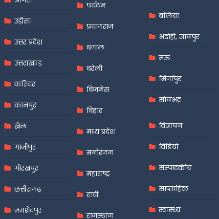
आगरा
पर्यटन
बलिया
उड़ीसा
प्रयागराज
भदोही, ज्ञानपुर
उत्तर प्रदेश
बंगाल
मऊ
उत्तराखण्ड
बरेली
मिर्जापुर
करियर
बिजनेस
सोनभद्र
कानपुर
बिहार
विज्ञापन
खेल
मध्य प्रदेश
विडियो
गाजीपुर
मनोरंजन
सम्पादकीय
गोरखपुर
महाराष्ट्र
साप्ताहिक
छत्तीसगढ़
रांची
स्वास्थ्य
जमशेदपुर
राजस्थान