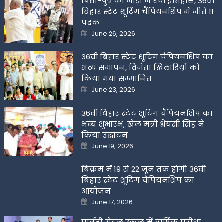
पिता-पुत्र की जोड़ी ने रचा इतिहास, 36वीं
बिहार स्टेट शूटिंग चैंपियनशिप में जीते 11
पदक
Posted
June 26, 2026
on
36वीं बिहार स्टेट शूटिंग चैंपियनशिप का
भव्य समापन, विजेता खिलाडिय़ों को
किया गया सम्मानित
Posted
June 23, 2026
on
36वीं बिहार स्टेट शूटिंग चैंपियनशिप का
भव्य शुभारंभ, खेल मंत्री श्रेयसी सिंह ने
किया उद्घाटन
Posted
June 19, 2026
on
बिक्रम में 19 से 22 जून तक होगी 36वीं
बिहार स्टेट शूटिंग चैंपियनशिप का
आयोजन
Posted
June 17, 2026
on
पार्वती सेंट्रल स्कूल में वार्षिक परीक्षा