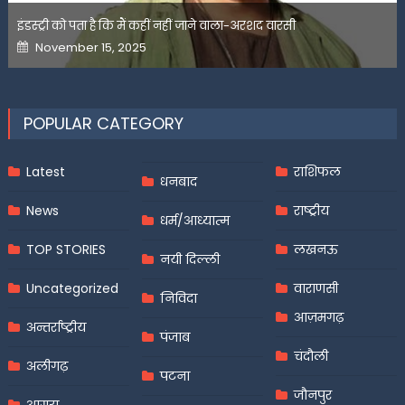
इंडस्ट्री को पता है कि मैं कहीं नहीं जाने वाला-अरशद वारसी
Posted
November 15, 2025
on
POPULAR CATEGORY
Latest
राशिफल
धनबाद
News
राष्ट्रीय
धर्म/आध्यात्म
TOP STORIES
लखनऊ
नयी दिल्ली
Uncategorized
वाराणसी
निविदा
आज़मगढ़
अन्तर्राष्ट्रीय
पंजाब
चंदौली
अलीगढ़
पटना
जौनपुर