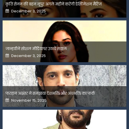
कृति सेनन की बहन नूपुर अगले महीने करेंगी डेस्टिनेशन मैरिज
Posted
December 3, 2025
on
जान्हवीने सोशल मीडियापर उठाये सवाल
Posted
December 3, 2025
on
फरहान अख्तर ने समझाया देशभक्ति और अंधभक्ति का फर्क
Posted
November 15, 2025
on