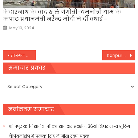
केदारनाथ के बाद खुले गंगोत्री-यमुनोत्री धाम के
कपाट प्रधानमंत्री नरेन्‍द्र मोदी ने दी बधाई –
Posted
May 10, 2024
on
Post
ताजगंज में व्यावसायिक गतिविधियां बंद कराने के लिए एडीए का फरमान, 17 तक बंद करें प्रतिष्ठान
Kanpur में श्रद्धालुओं से भरी ट्रैक्टर ट्रॉली तालाब पलटने से 27 की मौत और कई घायल, मुख्यमंत्री ने जताया शोक
navigation
समाचार प्रकार
समाचार
प्रकार
नवीनतम समाचार
भोजपुर के निशानेबाजों का शानदार प्रदर्शन, 36वीं बिहार राज्य शूटिंग
चैंपियनशिप में पलक सिंह ने जीता स्वर्ण पदक