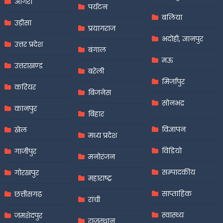
आगरा
पर्यटन
बलिया
उड़ीसा
प्रयागराज
भदोही, ज्ञानपुर
उत्तर प्रदेश
बंगाल
मऊ
उत्तराखण्ड
बरेली
मिर्जापुर
करियर
बिजनेस
सोनभद्र
कानपुर
बिहार
विज्ञापन
खेल
मध्य प्रदेश
विडियो
गाजीपुर
मनोरंजन
सम्पादकीय
गोरखपुर
महाराष्ट्र
साप्ताहिक
छत्तीसगढ़
रांची
स्वास्थ्य
जमशेदपुर
राजस्थान