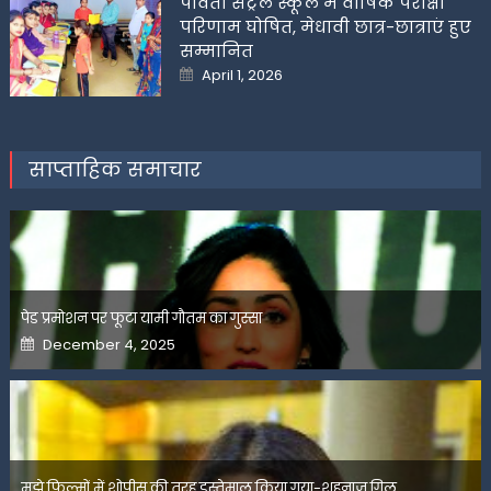
पार्वती सेंट्रल स्कूल में वार्षिक परीक्षा
परिणाम घोषित, मेधावी छात्र-छात्राएं हुए
सम्मानित
Posted
April 1, 2026
on
साप्ताहिक समाचार
पेड प्रमोशन पर फूटा यामी गौतम का गुस्सा
Posted
December 4, 2025
on
मुझे फिल्मों में शोपीस की तरह इस्तेमाल किया गया-शहनाज गिल