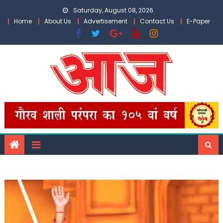
Skip
Saturday, August 08, 2026
to
Home
About Us
Advertisement
Contact Us
E-Paper
content