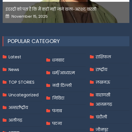
इंडस्ट्री को पता है कि मैं कहीं नहीं जाने वाला-अरशद वारसी
Posted
November 15, 2025
on
POPULAR CATEGORY
Latest
राशिफल
धनबाद
News
राष्ट्रीय
धर्म/आध्यात्म
TOP STORIES
लखनऊ
नयी दिल्ली
Uncategorized
वाराणसी
निविदा
आज़मगढ़
अन्तर्राष्ट्रीय
पंजाब
चंदौली
अलीगढ़
पटना
जौनपुर