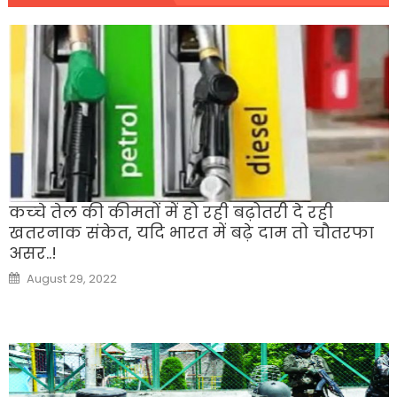
कच्‍चे तेल की कीमतों में हो रही बढ़ोतरी दे रही
खतरनाक संकेत, यदि भारत में बढ़े दाम तो चौतरफा
असर..!
Posted
August 29, 2022
on