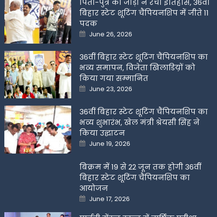
पिता-पुत्र की जोड़ी ने रचा इतिहास, 36वीं
बिहार स्टेट शूटिंग चैंपियनशिप में जीते 11
पदक
Posted
June 26, 2026
on
36वीं बिहार स्टेट शूटिंग चैंपियनशिप का
भव्य समापन, विजेता खिलाडिय़ों को
किया गया सम्मानित
Posted
June 23, 2026
on
36वीं बिहार स्टेट शूटिंग चैंपियनशिप का
भव्य शुभारंभ, खेल मंत्री श्रेयसी सिंह ने
किया उद्घाटन
Posted
June 19, 2026
on
बिक्रम में 19 से 22 जून तक होगी 36वीं
बिहार स्टेट शूटिंग चैंपियनशिप का
आयोजन
Posted
June 17, 2026
on