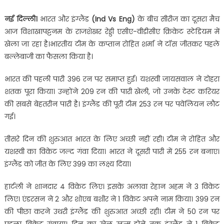
नई दिल्ली।
भारत और इंग्लैंड
(Ind Vs Eng)
के बीच सीरीज का दूसरा मैच
आज विशाखापट्टनम के राजशेखर रेड्डी एसीए-वीडीसीए क्रिकेट स्टेडियम में
खेला जा रहा है।भारतीय टीम के कप्‍तान रोहित शर्मा ने टॉस जीतकर पहले
बल्‍लेबाजी का फैसला किया है।
भारत की पहली पारी 396 रन पर समाप्त हुई। यशस्वी जायसवाल ने दोहरा
शतक पूरा किया। उन्होंने 209 रन की पारी खेली, जो उनके टेस्ट करियर
की सबसे बेहतरीन पारी है। इंग्लैंड की पूरी टीम 253 रन पर पवेलियन लौट
गई।
तीसरे दिन की शुरुआत भारत के लिए अच्छी नहीं रही। टीम ने रोहित और
यशस्वी का विकेट जल्द गंवा दिया। भारत ने दूसरी पारी में 255 रन बनाए।
इंग्लैंड को जीत के लिए 399 का लक्ष्य दिया।
हार्टली ने शानदार 4 विकेट लिए। इसके अलावा रेहान अहम ने 3 विकेट
लिए। एंडरसन ने 2 और शोएब बशीर ने 1 विकेट अपने नाम किया। 399 रन
की पीछा करने उथरी इंग्लैंड की शुरुआत अच्छी रही। टीम ने 50 रन पर