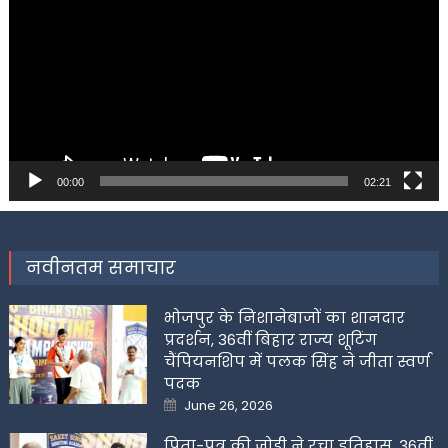
00:00
02:21
नवीनतम समाचार
भोजपुर के निशानेबाजों का शानदार
प्रदर्शन, 36वीं बिहार राज्य शूटिंग
चैंपियनशिप में पलक सिंह ने जीता स्वर्ण
पदक
Posted
June 26, 2026
on
पिता-पुत्र की जोड़ी ने रचा इतिहास, 36वीं