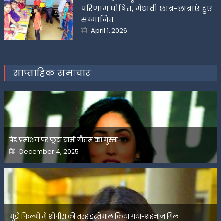
परिणाम घोषित, मेधावी छात्र-छात्राएं हुए
सम्मानित
Posted
April 1, 2026
on
साप्ताहिक समाचार
पेड प्रमोशन पर फूटा यामी गौतम का गुस्सा
Posted
December 4, 2025
on
मुझे फिल्मों में शोपीस की तरह इस्तेमाल किया गया-शहनाज गिल