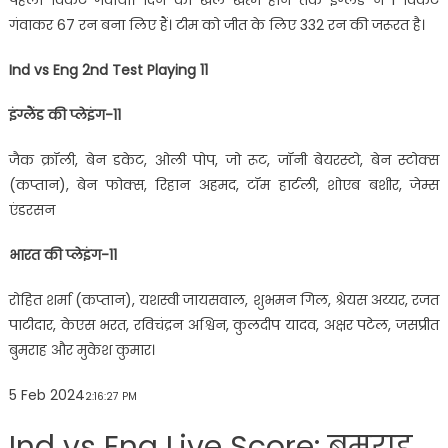
पहला विकेट गंवाया। दिन का खेल खत्म होने तक इंग्लैंड ने 1 विकेट
गंवाकर 67 रन बना लिए हैं। टीम को जीत के लिए 332 रन की जरूरत है।
Ind vs Eng 2nd Test Playing 11
इंग्लैंड की प्लेइंग-11
जैक क्रॉली, बेन डकेट, ओली पोप, जो रूट, जॉनी बेयरस्टो, बेन स्टोक्स
(कप्तान), बेन फोक्स, रिहान अहमद, टॉम हार्टली, शोएब बशीर, जेम्स
एंडरसन
भारत की प्लेइंग-11
रोहित शर्मा (कप्तान), यशस्वी जायसवाल, शुभमन गिल, श्रेयस अय्यर, रजत
पाटीदार, केएस भरत, रविचंद्रन अश्विन, कुलदीप यादव, अक्षर पटेल, जसप्रीत
बुमराह और मुकेश कुमार।
5 Feb 2024
2:16:27 PM
Ind vs Eng Live Score: बुमराह