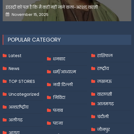
इंडस्ट्री को पता है कि मैं कहीं नहीं जाने वाला-अरशद वारसी
Posted
November 15, 2025
on
POPULAR CATEGORY
Latest
राशिफल
धनबाद
News
राष्ट्रीय
धर्म/आध्यात्म
TOP STORIES
लखनऊ
नयी दिल्ली
Uncategorized
वाराणसी
निविदा
आज़मगढ़
अन्तर्राष्ट्रीय
पंजाब
चंदौली
अलीगढ़
पटना
जौनपुर
आगरा