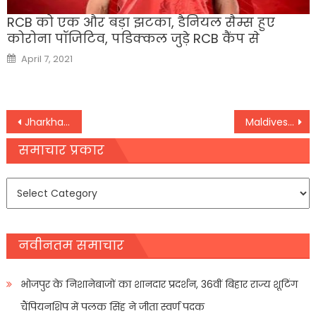
RCB को एक और बड़ा झटका, डैनियल सैम्स हुए
कोरोना पॉजिटिव, पडिक्कल जुड़े RCB कैंप से
Posted
April 7, 2021
on
Post
Jharkhand: चंपई सरकार ने विधानसभा में हासिल किया विस्वास मत पक्ष में पड़े 47 वोट
Maldives: भारत विरोधी बयान के बाद संसद में मुइज्जू की निकली हेकड़ी!
navigation
समाचार प्रकार
समाचार
प्रकार
नवीनतम समाचार
भोजपुर के निशानेबाजों का शानदार प्रदर्शन, 36वीं बिहार राज्य शूटिंग
चैंपियनशिप में पलक सिंह ने जीता स्वर्ण पदक