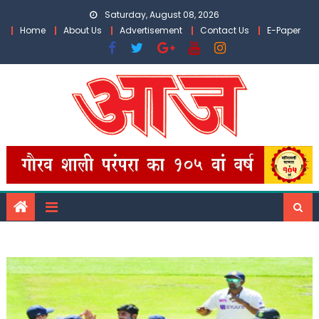
Skip
Saturday, August 08, 2026
to
Home
About Us
Advertisement
Contact Us
E-Paper
content