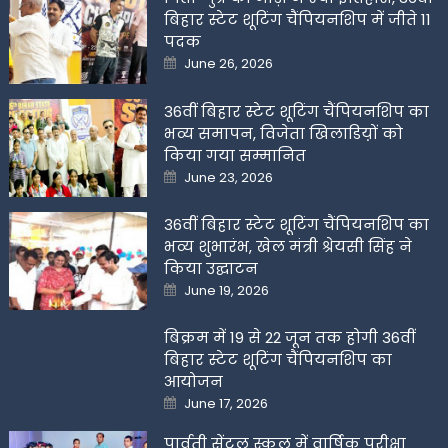
बिहार स्टेट शूटिंग चैंपियनशिप में जीते 11
पदक
Posted
June 26, 2026
on
36वीं बिहार स्टेट शूटिंग चैंपियनशिप का
भव्य समापन, विजेता खिलाडिय़ों को
किया गया सम्मानित
Posted
June 23, 2026
on
36वीं बिहार स्टेट शूटिंग चैंपियनशिप का
भव्य शुभारंभ, खेल मंत्री श्रेयसी सिंह ने
किया उद्घाटन
Posted
June 19, 2026
on
बिक्रम में 19 से 22 जून तक होगी 36वीं
बिहार स्टेट शूटिंग चैंपियनशिप का
आयोजन
Posted
June 17, 2026
on
पार्वती सेंट्रल स्कूल में वार्षिक परीक्षा