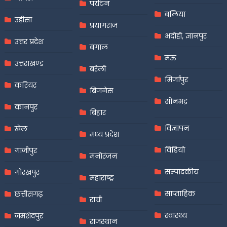
पर्यटन
बलिया
उड़ीसा
प्रयागराज
भदोही, ज्ञानपुर
उत्तर प्रदेश
बंगाल
मऊ
उत्तराखण्ड
बरेली
मिर्जापुर
करियर
बिजनेस
सोनभद्र
कानपुर
बिहार
विज्ञापन
खेल
मध्य प्रदेश
विडियो
गाजीपुर
मनोरंजन
सम्पादकीय
गोरखपुर
महाराष्ट्र
साप्ताहिक
छत्तीसगढ़
रांची
स्वास्थ्य
जमशेदपुर
राजस्थान