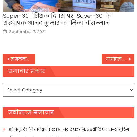
Super-30 : शिक्षक दिवस पर ‘Super-30’ के
संस्थापक आनंद कुमार का मिला ये सम्‍मान
Posted
September 7, 2021
on
Post
तमिलनाडु में लॉकडाउन 14 जून तक बढ़ाया गया, पाबंदियों में दी गई ढील
मायावती ने पंजाब में टीके निजी अस्पतालों में बेचे जाने की निंदा की
navigation
समाचार प्रकार
समाचार
प्रकार
नवीनतम समाचार
भोजपुर के निशानेबाजों का शानदार प्रदर्शन, 36वीं बिहार राज्य शूटिंग