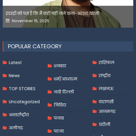
इंडस्ट्री को पता है कि मैं कहीं नहीं जाने वाला-अरशद वारसी
Posted
November 15, 2025
on
POPULAR CATEGORY
Latest
राशिफल
धनबाद
News
राष्ट्रीय
धर्म/आध्यात्म
TOP STORIES
लखनऊ
नयी दिल्ली
Uncategorized
वाराणसी
निविदा
आज़मगढ़
अन्तर्राष्ट्रीय
पंजाब
चंदौली
अलीगढ़
पटना