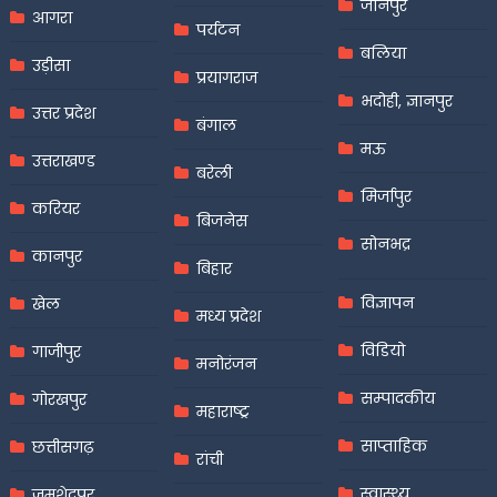
जौनपुर
आगरा
पर्यटन
बलिया
उड़ीसा
प्रयागराज
भदोही, ज्ञानपुर
उत्तर प्रदेश
बंगाल
मऊ
उत्तराखण्ड
बरेली
मिर्जापुर
करियर
बिजनेस
सोनभद्र
कानपुर
बिहार
विज्ञापन
खेल
मध्य प्रदेश
विडियो
गाजीपुर
मनोरंजन
सम्पादकीय
गोरखपुर
महाराष्ट्र
साप्ताहिक
छत्तीसगढ़
रांची
स्वास्थ्य
जमशेदपुर