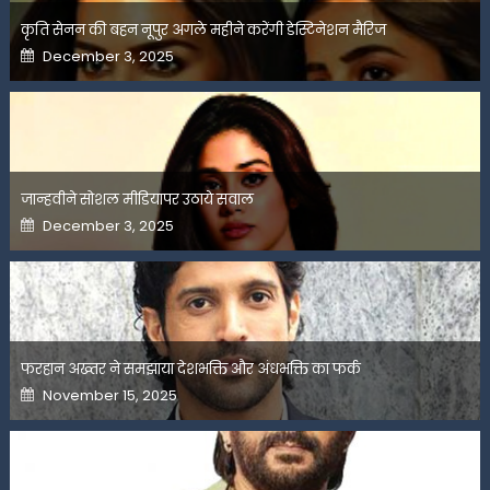
कृति सेनन की बहन नूपुर अगले महीने करेंगी डेस्टिनेशन मैरिज
Posted
December 3, 2025
on
जान्हवीने सोशल मीडियापर उठाये सवाल
Posted
December 3, 2025
on
फरहान अख्तर ने समझाया देशभक्ति और अंधभक्ति का फर्क
Posted
November 15, 2025
on