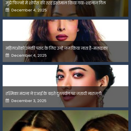
मुझे फिल्मों में शोपीस की तरह इस्तेमाल किया गया-शहनाज गिल
Posted
December 4, 2025
on
महिलाओंको उनकी पसंद के लिए उन्हें जज किया जाता है-मलाइका
Posted
December 4, 2025
on
रश्मिका मंदाना ने एआई के बढ़ते दुरुपयोग पर जतायी नाराजगी
Posted
December 3, 2025
on