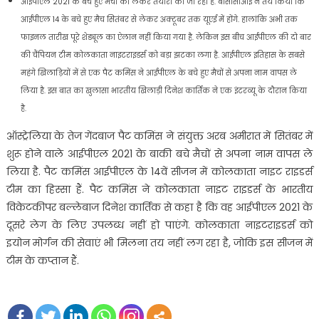
आईपीएल 2021 के बचे हुए मैचों को लेकर तैयारी की जा रही है. बीसीसीआई ने तय किया कि
आईपीएल 14 के बचे हुए मैच सितंबर से लेकर अक्टूबर तक यूएई में होंगे. हालांकि अभी तक
फाइनल तारीख पूरे शेड्यूल का ऐलान नहीं किया गया है. लेकिन इस बीच आईपीएल की दो बार
की चैंपियन टीम कोलकाता नाइटराइडर्स को बड़ा झटका लगा है. आईपीएल इतिहास के सबसे
महंगे खिलाड़ियों में से एक पैट कमिंस ने आईपीएल के बचे हुए मैचों से अपना नाम वापस ले
लिया है. इस बात का खुलासा भारतीय खिलाड़ी दिनेश कार्तिक ने एक इंटरव्यू के दौरान किया
है.
ऑस्ट्रेलिया के तेज गेंदबाज पैट कमिंस ने संयुक्त अरब अमीरात में सितंबर में
शुरू होने वाले आईपीएल 2021 के बाकी बचे मैचों से अपना नाम वापस ले
लिया है. पैट कमिंस आईपीएल के 14वें सीजन में कोलकाता नाइट राइडर्स
टीम का हिस्सा हैं. पैट कमिंस ने कोलकाता नाइट राइडर्स के भारतीय
विकेटकीपर बल्लेबाज दिनेश कार्तिक से कहा है कि वह आईपीएल 2021 के
दूसरे लेग के लिए उपलब्ध नहीं हो पाएंगे. कोलकाता नाइटराइडर्स को
इयोन मोर्गन की सेवाएं भी मिलना तय नहीं लग रहा है, जोकि इस सीजन में
टीम के कप्तान हैं.