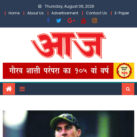
Skip
Thursday, August 06, 2026
to
Home
About Us
Advertisement
Contact Us
E-Paper
content