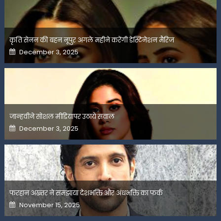
कृति सेनन की बहन नूपुर अगले महीने करेंगी डेस्टिनेशन मैरिज
Posted
December 3, 2025
on
जान्हवीने सोशल मीडियापर उठाये सवाल
Posted
December 3, 2025
on
फरहान अख्तर ने समझाया देशभक्ति और अंधभक्ति का फर्क
Posted
November 15, 2025
on