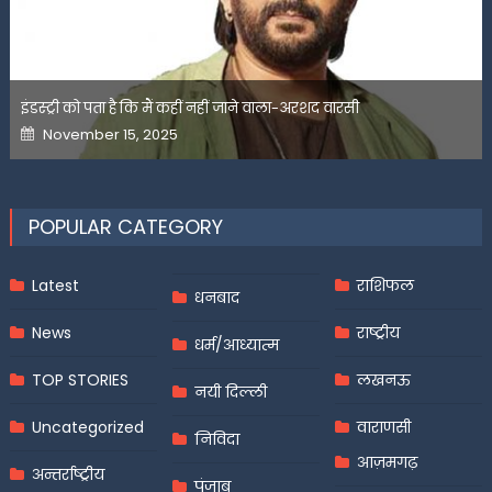
इंडस्ट्री को पता है कि मैं कहीं नहीं जाने वाला-अरशद वारसी
Posted
November 15, 2025
on
POPULAR CATEGORY
Latest
राशिफल
धनबाद
News
राष्ट्रीय
धर्म/आध्यात्म
TOP STORIES
लखनऊ
नयी दिल्ली
Uncategorized
वाराणसी
निविदा
आज़मगढ़
अन्तर्राष्ट्रीय
पंजाब