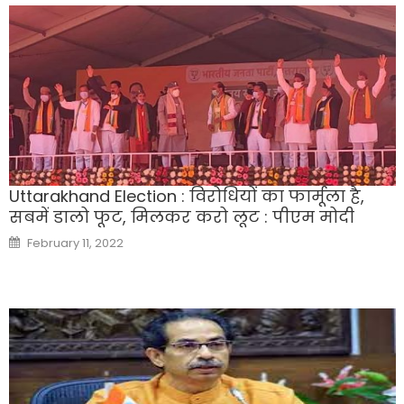
Uttarakhand Election : विरोधियों का फार्मूला है,
सबमें डालो फूट, मिलकर करो लूट : पीएम मोदी
Posted
February 11, 2022
on