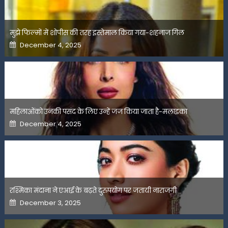
मुझे फिल्मों में शोपीस की तरह इस्तेमाल किया गया-शहनाज गिल
Posted
December 4, 2025
on
महिलाओंको उनकी पसंद के लिए उन्हें जज किया जाता है-मलाइका
Posted
December 4, 2025
on
रश्मिका मंदाना ने एआई के बढ़ते दुरुपयोग पर जतायी नाराजगी
Posted
December 3, 2025
on