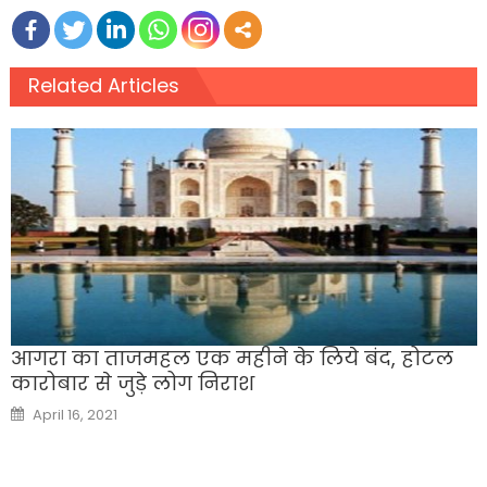
Related Articles
आगरा का ताजमहल एक महीने के लिये बंद, होटल
कारोबार से जुड़े लोग निराश
Posted
April 16, 2021
on