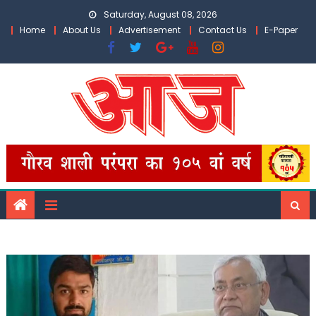
Skip
Saturday, August 08, 2026
to
Home
About Us
Advertisement
Contact Us
E-Paper
content