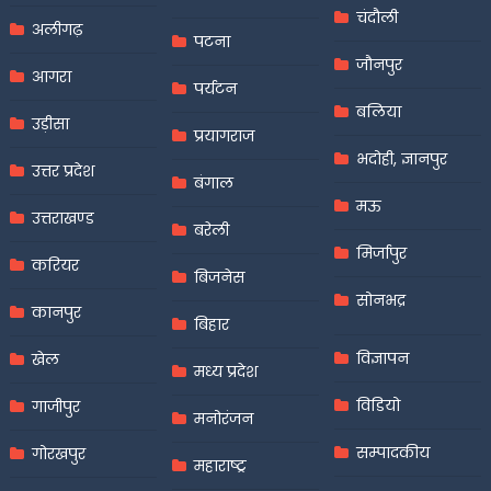
चंदौली
अलीगढ़
पटना
जौनपुर
आगरा
पर्यटन
बलिया
उड़ीसा
प्रयागराज
भदोही, ज्ञानपुर
उत्तर प्रदेश
बंगाल
मऊ
उत्तराखण्ड
बरेली
मिर्जापुर
करियर
बिजनेस
सोनभद्र
कानपुर
बिहार
विज्ञापन
खेल
मध्य प्रदेश
विडियो
गाजीपुर
मनोरंजन
सम्पादकीय
गोरखपुर
महाराष्ट्र