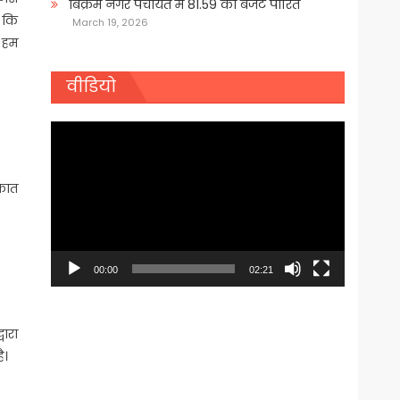
बिक्रम नगर पंचायत में 81.59 का बजट पारित
ी कि
March 19, 2026
। हम
वीडियो
Video
Player
ाकात
00:00
02:21
वारा
ै।