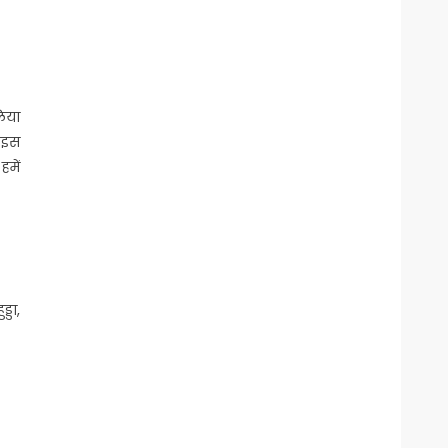
लिया
र इस
हमें
्डा,