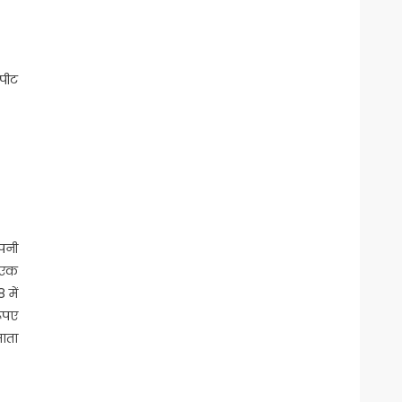
रपीट
ंपनी
 एक
 में
रूपए
माता