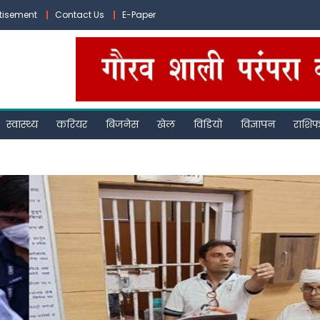
tisement
Contact Us
E-Paper
स्वास्थ्य
करियर
बिजनेस
खेल
विडियो
विज्ञापन
राशि