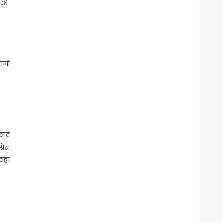
तरह
धानी
 बाद
्रेस
वहां