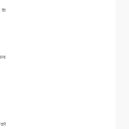
D के
ाल्ड
ं को