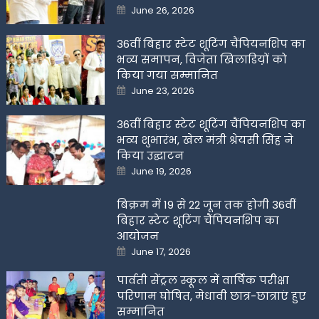
Posted
June 26, 2026
on
36वीं बिहार स्टेट शूटिंग चैंपियनशिप का
भव्य समापन, विजेता खिलाडिय़ों को
किया गया सम्मानित
Posted
June 23, 2026
on
36वीं बिहार स्टेट शूटिंग चैंपियनशिप का
भव्य शुभारंभ, खेल मंत्री श्रेयसी सिंह ने
किया उद्घाटन
Posted
June 19, 2026
on
बिक्रम में 19 से 22 जून तक होगी 36वीं
बिहार स्टेट शूटिंग चैंपियनशिप का
आयोजन
Posted
June 17, 2026
on
पार्वती सेंट्रल स्कूल में वार्षिक परीक्षा
परिणाम घोषित, मेधावी छात्र-छात्राएं हुए
सम्मानित