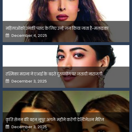
महिलाओंको उनकी पसंद के लिए उन्हें जज किया जाता है-मलाइका
Posted
December 4, 2025
on
रश्मिका मंदाना ने एआई के बढ़ते दुरुपयोग पर जतायी नाराजगी
Posted
December 3, 2025
on
कृति सेनन की बहन नूपुर अगले महीने करेंगी डेस्टिनेशन मैरिज
Posted
December 3, 2025
on