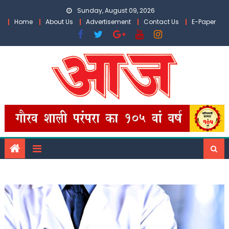
Skip
Sunday, August 09, 2026
to
Home
About Us
Advertisement
Contact Us
E-Paper
content