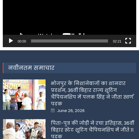
00:00
02:21
नवीनतम समाचार
भोजपुर के निशानेबाजों का शानदार
प्रदर्शन, 36वीं बिहार राज्य शूटिंग
चैंपियनशिप में पलक सिंह ने जीता स्वर्ण
पदक
Posted
June 26, 2026
on
पिता-पुत्र की जोड़ी ने रचा इतिहास, 36वीं
बिहार स्टेट शूटिंग चैंपियनशिप में जीते 11
पदक