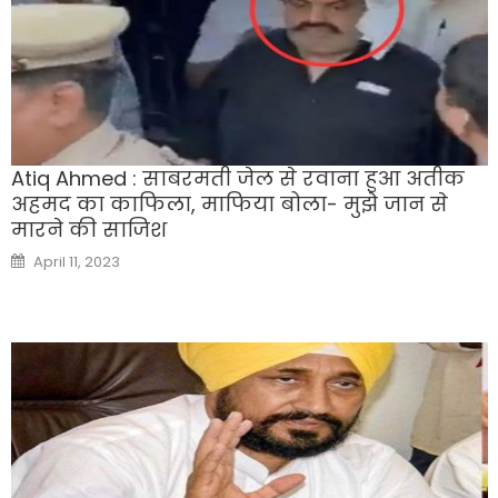
Atiq Ahmed : साबरमती जेल से रवाना हुआ अतीक
अहमद का काफिला, माफिया बोला- मुझे जान से
मारने की साजिश
Posted
April 11, 2023
on