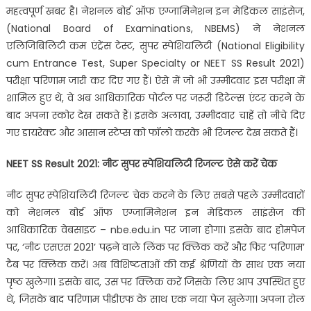
महत्वपूर्ण खबर है। नेशनल बोर्ड ऑफ एग्जामिनेशन इन मेडिकल साइंसेज,
(National Board of Examinations, NBEMS) ने नेशनल
एलिजिबिलिटी कम एंट्रेंस टेस्ट, सुपर स्पेशियलिटी (National Eligibility
cum Entrance Test, Super Specialty or NEET SS Result 2021)
परीक्षा परिणाम जारी कर दिए गए हैं। ऐसे में जो भी उम्मीदवार इस परीक्षा में
शामिल हुए थे, वे अब आधिकारिक पोर्टल पर जरूरी डिटेल्स एंटर करने के
बाद अपना स्कोर देख सकते हैं। इसके अलावा, उम्मीदवार चाहें तो नीचे दिए
गए डायरेक्ट और आसान स्टेप्स को फॉलो करके भी रिजल्ट देख सकते हैं।
NEET SS Result 2021: नीट सुपर स्पेशियलिटी रिजल्ट ऐसे करें चेक
नीट सुपर स्पेशियलिटी रिजल्ट चेक करने के लिए सबसे पहले उम्मीदवारों
को नेशनल बोर्ड ऑफ एग्जामिनेशन इन मेडिकल साइंसेज की
आधिकारिक वेबसाइट – nbe.edu.in पर जाना होगा। इसके बाद होमपेज
पर, ‘नीट एसएस 2021’ पढ़ने वाले लिंक पर क्लिक करें और फिर ‘परिणाम’
टैब पर क्लिक करें। अब विशिष्टताओं की कई श्रेणियों के साथ एक नया
पृष्ठ खुलेगा। इसके बाद, उस पर क्लिक करें जिसके लिए आप उपस्थित हुए
थे, जिसके बाद परिणाम पीडीएफ के साथ एक नया पेज खुलेगा। अपना रोल