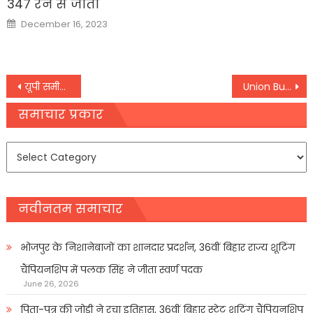
347 रन से जीता
Posted
December 16, 2023
on
Post
यूपी समीक्षा अधिकारी और सहायक समीक्षा अधिकारी प्रारंभिक परीक्षा परिणाम घोषित
Union Budget : बजट पर गृह मंत्री अमित शाह ने दी पहली प्रतिक्रिया,
navigation
समाचार प्रकार
समाचार
प्रकार
नवीनतम समाचार
भोजपुर के निशानेबाजों का शानदार प्रदर्शन, 36वीं बिहार राज्य शूटिंग
चैंपियनशिप में पलक सिंह ने जीता स्वर्ण पदक
June 26, 2026
पिता-पुत्र की जोड़ी ने रचा इतिहास, 36वीं बिहार स्टेट शूटिंग चैंपियनशिप