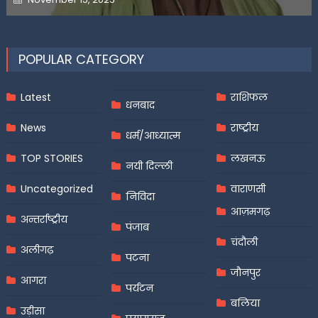
on
POPULAR CATEGORY
Latest
राशिफल
धनबाद
News
राष्ट्रीय
धर्म/आध्यात्म
TOP STORIES
लखनऊ
नयी दिल्ली
Uncategorized
वाराणसी
निविदा
आज़मगढ़
अन्तर्राष्ट्रीय
पंजाब
चंदौली
अलीगढ़
पटना
जौनपुर
आगरा
पर्यटन
बलिया
उड़ीसा