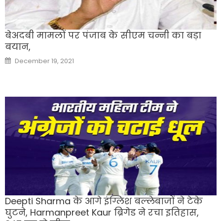
बेअदबी मामलों पर पंजाब के सीएम चन्नी का बड़ा
बयान,
Posted
December 19, 2021
on
Deepti Sharma के आगे इंग्लिश बल्लेबाजों ने टेके
घुटने, Harmanpreet Kaur ब्रिगेड ने रचा इतिहास,