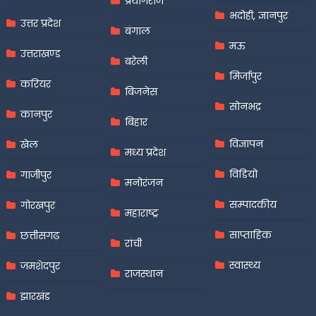
प्रयागराज
भदोही, ज्ञानपुर
उत्तर प्रदेश
बंगाल
मऊ
उत्तराखण्ड
बरेली
मिर्जापुर
करियर
बिजनेस
सोनभद्र
कानपुर
बिहार
विज्ञापन
खेल
मध्य प्रदेश
विडियो
गाजीपुर
मनोरंजन
सम्पादकीय
गोरखपुर
महाराष्ट्र
साप्ताहिक
छत्तीसगढ़
रांची
स्वास्थ्य
जमशेदपुर
राजस्थान
झारखंड