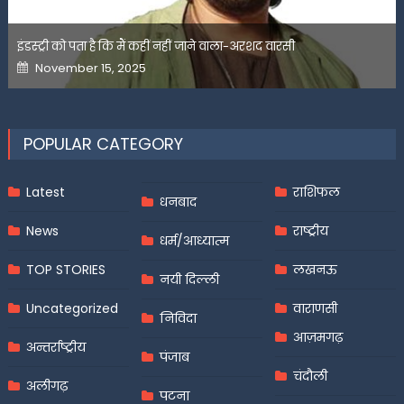
इंडस्ट्री को पता है कि मैं कहीं नहीं जाने वाला-अरशद वारसी
Posted
November 15, 2025
on
POPULAR CATEGORY
Latest
राशिफल
धनबाद
News
राष्ट्रीय
धर्म/आध्यात्म
TOP STORIES
लखनऊ
नयी दिल्ली
Uncategorized
वाराणसी
निविदा
आज़मगढ़
अन्तर्राष्ट्रीय
पंजाब
चंदौली
अलीगढ़
पटना