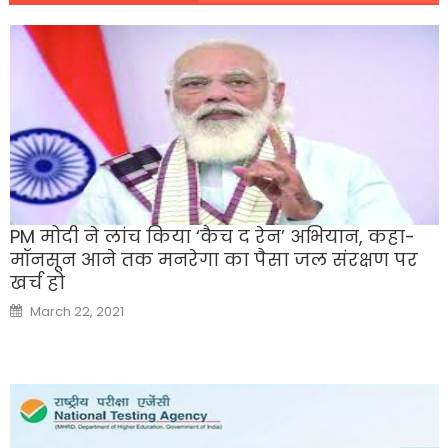
PM मोदी ने लांच किया ‘कैच द रेन’ अभियान, कहा-
मॉनसून आने तक मनरेगा का पैसा जल संरक्षण पर
खर्च हो
Posted
March 22, 2021
on