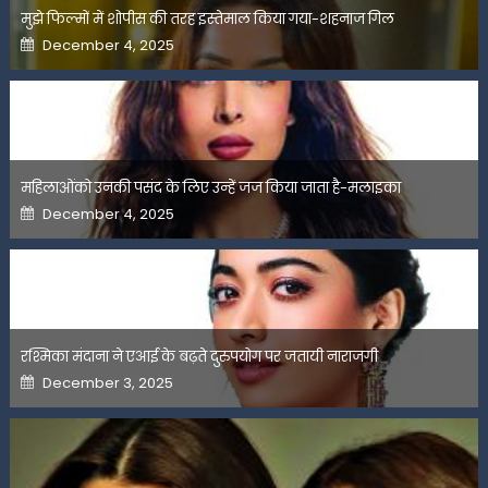
मुझे फिल्मों में शोपीस की तरह इस्तेमाल किया गया-शहनाज गिल
Posted
December 4, 2025
on
महिलाओंको उनकी पसंद के लिए उन्हें जज किया जाता है-मलाइका
Posted
December 4, 2025
on
रश्मिका मंदाना ने एआई के बढ़ते दुरुपयोग पर जतायी नाराजगी
Posted
December 3, 2025
on