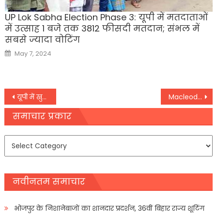
UP Lok Sabha Election Phase 3: यूपी में मतदाताओं
में उत्साह 1 बजे तक 3812 फीसदी मतदान; संभल में
सबसे ज्यादा वोटिंग
Posted
May 7, 2024
on
Post
यूपी में खुलेगी राष्ट्रीय रोग नियंत्रण केंद्र की शाखा, आज केंद्र के साथ समझौता करेगी प्रदेश सरकार
Macleods Pharma, TBO Tek और Suraj Estate डेवलपर्स को मिली IPO लाने की मंजूरी
navigation
समाचार प्रकार
समाचार
प्रकार
नवीनतम समाचार
भोजपुर के निशानेबाजों का शानदार प्रदर्शन, 36वीं बिहार राज्य शूटिंग