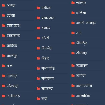
जौनपुर
आगरा
पर्यटन
बलिया
उड़ीसा
प्रयागराज
भदोही, ज्ञानपुर
उत्तर प्रदेश
बंगाल
मऊ
उत्तराखण्ड
बरेली
मिर्जापुर
करियर
बिजनेस
सोनभद्र
कानपुर
बिहार
विज्ञापन
खेल
मध्य प्रदेश
विडियो
गाजीपुर
मनोरंजन
सम्पादकीय
गोरखपुर
महाराष्ट्र
साप्ताहिक
छत्तीसगढ़
रांची