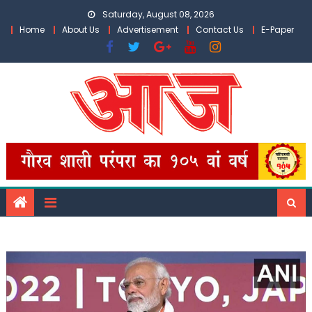
Skip
Saturday, August 08, 2026
to
Home
About Us
Advertisement
Contact Us
E-Paper
content