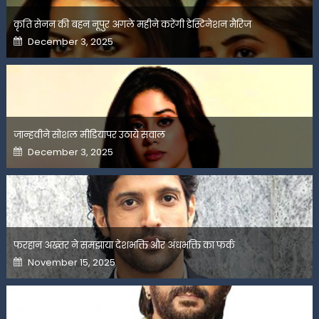
कृति सेनन की बहन नूपुर अगले महीने करेंगी डेस्टिनेशन मैरिज
Posted
December 3, 2025
on
जान्हवीने सोशल मीडियापर उठाये सवाल
Posted
December 3, 2025
on
फरहान अख्तर ने समझाया देशभक्ति और अंधभक्ति का फर्क
Posted
November 15, 2025
on