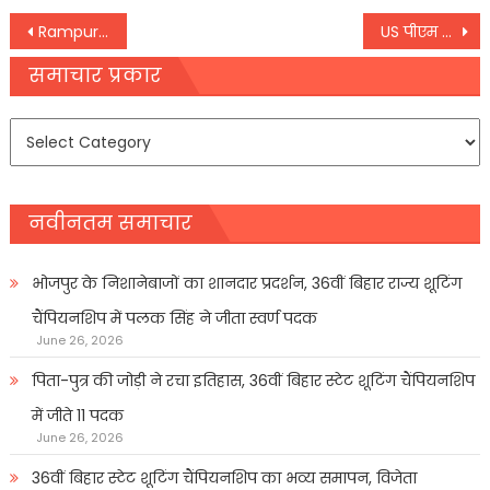
Post
Rampur: डंपर और ट्रैक्टर-ट्रॉली में टक्कर दो लोगों की मौत; दर्जन भर घायल
US पीएम मोदी ने अमेरिकी कांग्रेस सदस्यों के एक साथ आने पर की सराहना राहुल गांधी पर किया कटाक्ष
navigation
समाचार प्रकार
समाचार
प्रकार
नवीनतम समाचार
भोजपुर के निशानेबाजों का शानदार प्रदर्शन, 36वीं बिहार राज्य शूटिंग
चैंपियनशिप में पलक सिंह ने जीता स्वर्ण पदक
June 26, 2026
पिता-पुत्र की जोड़ी ने रचा इतिहास, 36वीं बिहार स्टेट शूटिंग चैंपियनशिप
में जीते 11 पदक
June 26, 2026
36वीं बिहार स्टेट शूटिंग चैंपियनशिप का भव्य समापन, विजेता