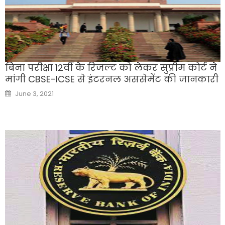
बिना परीक्षा 12वीं के रिजल्ट को लेकर सुप्रीम कोर्ट ने
मांगी CBSE-ICSE से इंटरनल अससेमेंट की जानकारी
Posted
June 3, 2021
on