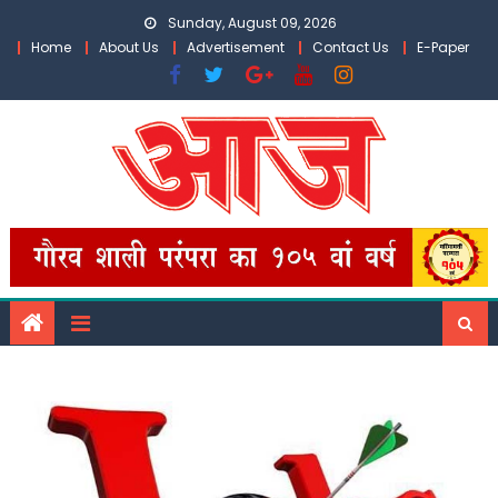
Skip
Sunday, August 09, 2026
to
Home
About Us
Advertisement
Contact Us
E-Paper
content