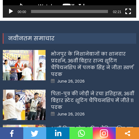
00:00
02:21
नवीनतम समाचार
भोजपुर के निशानेबाजों का शानदार
प्रदर्शन, 36वीं बिहार राज्य शूटिंग
चैंपियनशिप में पलक सिंह ने जीता स्वर्ण
पदक
Posted
June 26, 2026
on
पिता-पुत्र की जोड़ी ने रचा इतिहास, 36वीं
बिहार स्टेट शूटिंग चैंपियनशिप में जीते 11
पदक
Posted
June 26, 2026
on
36वीं बिहार स्टेट शूटिंग चैंपियनशिप का
भव्य समापन, विजेता खिलाडिय़ों को