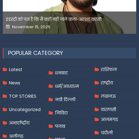
इंडस्ट्री को पता है कि मैं कहीं नहीं जाने वाला-अरशद वारसी
Posted
November 15, 2025
on
POPULAR CATEGORY
Latest
राशिफल
धनबाद
News
राष्ट्रीय
धर्म/आध्यात्म
TOP STORIES
लखनऊ
नयी दिल्ली
Uncategorized
वाराणसी
निविदा
आज़मगढ़
अन्तर्राष्ट्रीय
पंजाब
चंदौली
अलीगढ़