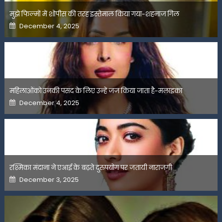
मुझे फिल्मों में शोपीस की तरह इस्तेमाल किया गया-शहनाज गिल
Posted
December 4, 2025
on
महिलाओंको उनकी पसंद के लिए उन्हें जज किया जाता है-मलाइका
Posted
December 4, 2025
on
रश्मिका मंदाना ने एआई के बढ़ते दुरुपयोग पर जतायी नाराजगी
Posted
December 3, 2025
on