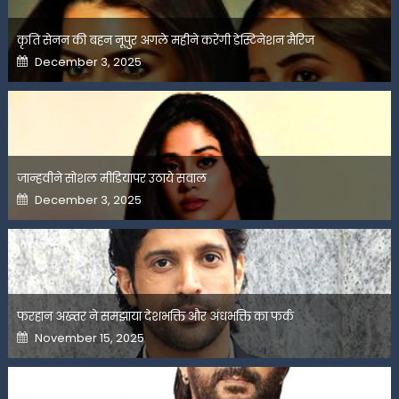
कृति सेनन की बहन नूपुर अगले महीने करेंगी डेस्टिनेशन मैरिज
Posted
December 3, 2025
on
जान्हवीने सोशल मीडियापर उठाये सवाल
Posted
December 3, 2025
on
फरहान अख्तर ने समझाया देशभक्ति और अंधभक्ति का फर्क
Posted
November 15, 2025
on