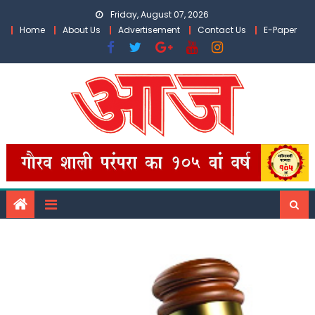
Skip
Friday, August 07, 2026
to
Home
About Us
Advertisement
Contact Us
E-Paper
content