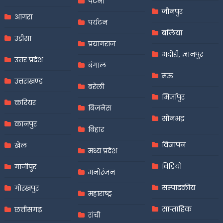
पटना
जौनपुर
आगरा
पर्यटन
बलिया
उड़ीसा
प्रयागराज
भदोही, ज्ञानपुर
उत्तर प्रदेश
बंगाल
मऊ
उत्तराखण्ड
बरेली
मिर्जापुर
करियर
बिजनेस
सोनभद्र
कानपुर
बिहार
विज्ञापन
खेल
मध्य प्रदेश
विडियो
गाजीपुर
मनोरंजन
सम्पादकीय
गोरखपुर
महाराष्ट्र
साप्ताहिक
छत्तीसगढ़
रांची