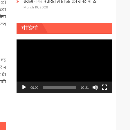
बिक्रम नगर पंचायत में 81.59 का बजट पारित
 को
March 19, 2026
च्छा
निषा
ेल्थ
वीडियो
Video
Player
 वह
मदिन
 थे।
उनकी
00:00
02:21