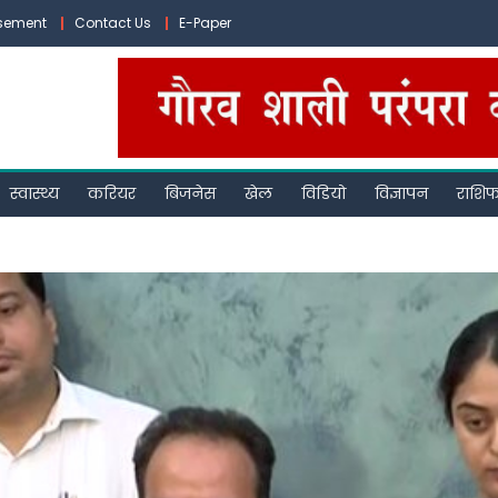
isement
Contact Us
E-Paper
स्वास्थ्य
करियर
बिजनेस
खेल
विडियो
विज्ञापन
राशि