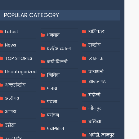
POPULAR CATEGORY
Latest
राशिफल
धनबाद
News
राष्ट्रीय
धर्म/आध्यात्म
TOP STORIES
लखनऊ
नयी दिल्ली
Uncategorized
वाराणसी
निविदा
आज़मगढ़
अन्तर्राष्ट्रीय
पंजाब
चंदौली
अलीगढ़
पटना
जौनपुर
आगरा
पर्यटन
बलिया
उड़ीसा
प्रयागराज
भदोही, ज्ञानपुर
उत्तर प्रदेश