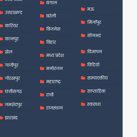
बंगाल
मऊ
उत्तराखण्ड
बरेली
मिर्जापुर
करियर
बिजनेस
सोनभद्र
कानपुर
बिहार
विज्ञापन
खेल
मध्य प्रदेश
विडियो
गाजीपुर
मनोरंजन
सम्पादकीय
गोरखपुर
महाराष्ट्र
साप्ताहिक
छत्तीसगढ़
रांची
स्वास्थ्य
जमशेदपुर
राजस्थान
झारखंड