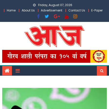
Skip
Friday, August 07, 2026
to
Home
About Us
Advertisement
Contact Us
E-Paper
content