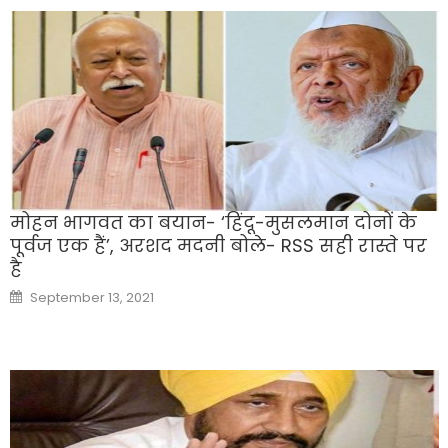
मोहन भागवत का बयान- ‘हिंदू-मुसलमान दोनों के
पूर्वज एक हैं’, अरशद मदनी बोले- RSS सही रास्ते पर
है
Posted
September 13, 2021
on