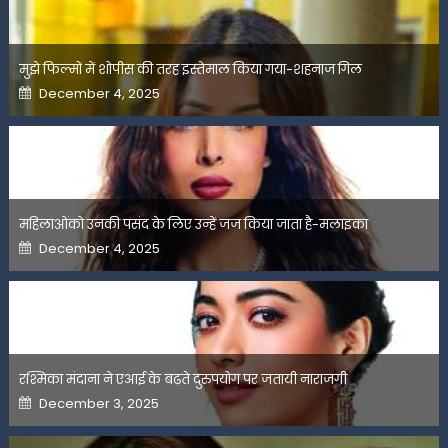
मुझे फिल्मों में शोपीस की तरह इस्तेमाल किया गया-शहनाज गिल
Posted
December 4, 2025
on
महिलाओंको उनकी पसंद के लिए उन्हें जज किया जाता है-मलाइका
Posted
December 4, 2025
on
रश्मिका मंदाना ने एआई के बढ़ते दुरुपयोग पर जतायी नाराजगी
Posted
December 3, 2025
on