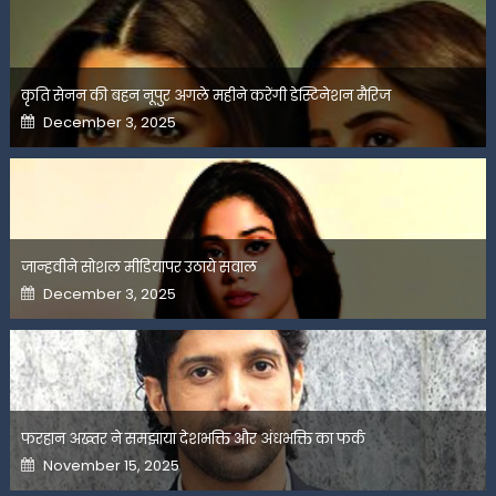
कृति सेनन की बहन नूपुर अगले महीने करेंगी डेस्टिनेशन मैरिज
Posted
December 3, 2025
on
जान्हवीने सोशल मीडियापर उठाये सवाल
Posted
December 3, 2025
on
फरहान अख्तर ने समझाया देशभक्ति और अंधभक्ति का फर्क
Posted
November 15, 2025
on