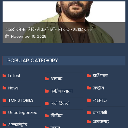
इंडस्ट्री को पता है कि मैं कहीं नहीं जाने वाला-अरशद वारसी
Posted
November 15, 2025
on
POPULAR CATEGORY
Latest
राशिफल
धनबाद
News
राष्ट्रीय
धर्म/आध्यात्म
TOP STORIES
लखनऊ
नयी दिल्ली
Uncategorized
वाराणसी
निविदा
आज़मगढ़
अन्तर्राष्ट्रीय
पंजाब