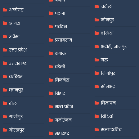
चंदौली
अलीगढ़
पटना
जौनपुर
आगरा
पर्यटन
बलिया
उड़ीसा
प्रयागराज
भदोही, ज्ञानपुर
उत्तर प्रदेश
बंगाल
मऊ
उत्तराखण्ड
बरेली
मिर्जापुर
करियर
बिजनेस
सोनभद्र
कानपुर
बिहार
विज्ञापन
खेल
मध्य प्रदेश
विडियो
गाजीपुर
मनोरंजन
सम्पादकीय
गोरखपुर
महाराष्ट्र