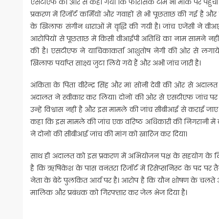
एसटीएफ की ओर से कहा गया कि फोरेंसिक टीम भी मौके पर पहुंची औ
प्रकरण में रिजॉर्ट कर्मियों और गवाहों से भी पूछताछ की गई है औ
के खिलाफ संगीन धाराओं में वृद्धि की गयी है। जांच एजेंसी ने व
आरोपियों से पूछताछ में किसी वीआईपी अतिथि का नाम सामने नही
की है। एसटीएफ ने याचिकाकर्ता आशुतोष नेगी की ओर से लगाये 
खिलाफ पर्याप्त साक्ष्य जुटा लिये गये हैं और अभी जांच जारी है।
अंकिता के पिता वीरेन्द्र सिंह और मां सोनी देवी की ओर से अदालत 
अदालत ने स्वीकार कर लिया। दोनों की ओर से एसटीएफ जांच प
उन्हें विश्वास नहीं है और इस मामले की जांच सीबीआई से कराई ज
कहा कि इस मामले की जांच एक वरिष्ठ अधिकारी की निगरानी में की
ने दोनों की सीबीआई जांच की मांग को खारिज कर दिया।
साथ ही अदालत को इस प्रकरण में अभियोजन पक्ष के सहयोग के लि
है कि ऋषिकेश के पास वनंतरा रिजॉर्ट में रिसेप्सनिस्ट के पद पर
नेता के बेटे पुलकित आर्य पर है। आरोप है कि यौन शोषण के चलते 
मालिक और प्रबंधक को गिरफ्तार कर जेल भेज दिया है।