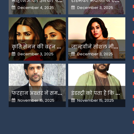
Posted
Posted
December 4, 2025
December 3, 2025
on
on
क
ृति सेनन की बहन नूपुर अगले महीने करेंगी डेस्टिनेशन मैरिज
ज
ान्हवीने सोशल मीडियापर उठाये सवाल
Posted
Posted
December 3, 2025
December 3, 2025
on
on
फ
रहान अख्तर ने समझाया देशभक्ति और अंधभक्ति का फर्क
इ
ंडस्ट्री को पता है कि मैं कहीं नहीं जाने वाला-अरशद वारसी
Posted
Posted
November 15, 2025
November 15, 2025
on
on