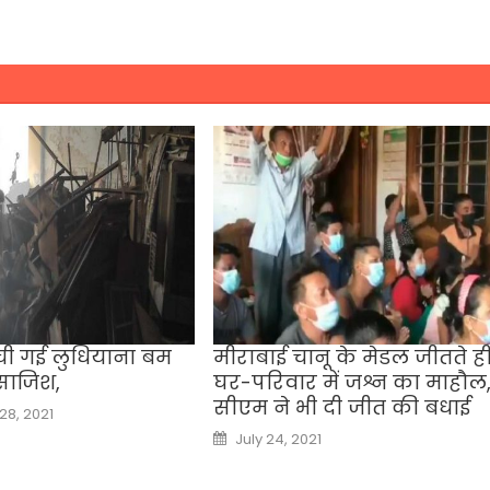
 रची गई लुधियाना बम
मीराबाई चानू के मेडल जीतते ह
साजिश,
घर-परिवार में जश्न का माहौल
सीएम ने भी दी जीत की बधाई
8, 2021
Posted
July 24, 2021
on