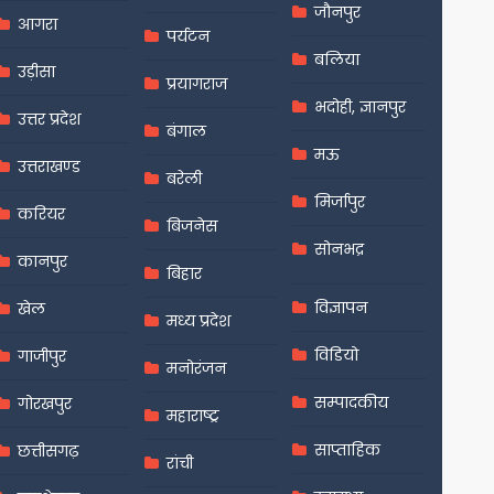
जौनपुर
आगरा
पर्यटन
बलिया
उड़ीसा
प्रयागराज
भदोही, ज्ञानपुर
उत्तर प्रदेश
बंगाल
मऊ
उत्तराखण्ड
बरेली
मिर्जापुर
करियर
बिजनेस
सोनभद्र
कानपुर
बिहार
विज्ञापन
खेल
मध्य प्रदेश
विडियो
गाजीपुर
मनोरंजन
सम्पादकीय
गोरखपुर
महाराष्ट्र
साप्ताहिक
छत्तीसगढ़
रांची