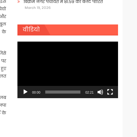
। इस
बिक्रम नगर पंचायत में 81.59 का बजट पारित
March 19, 2026
ियों
ं और
बूल
वीडियो
 के
Video
Player
जिसे
 पर
 हुए
दालत
00:00
02:21
तलब
ाजपा
ट के