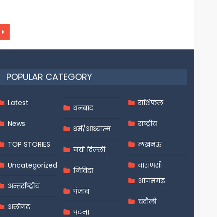
POPULAR CATEGORY
Latest
राशिफल
धनबाद
News
राष्ट्रीय
धर्म/आध्यात्म
TOP STORIES
लखनऊ
नयी दिल्ली
Uncategorized
वाराणसी
निविदा
आज़मगढ़
अन्तर्राष्ट्रीय
पंजाब
चंदौली
अलीगढ़
पटना