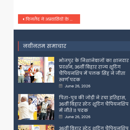
Post
फिनलैंड ने अप्रवासियों के लिए बनाई खास योजना, भारतीय कामगारों और नर्सों को होगा बड़ा फायदा
navigation
नवीनतम समाचार
भोजपुर के निशानेबाजों का शानदार
प्रदर्शन, 36वीं बिहार राज्य शूटिंग
चैंपियनशिप में पलक सिंह ने जीता
स्वर्ण पदक
Posted
June 26, 2026
on
पिता-पुत्र की जोड़ी ने रचा इतिहास,
36वीं बिहार स्टेट शूटिंग चैंपियनशिप
में जीते 11 पदक
Posted
June 26, 2026
on
36वीं बिहार स्टेट शूटिंग चैंपियनशिप