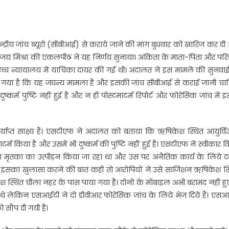
केन्द्रीय जांच ब्यूरो (सीबीआई) से कराये जाने की मांग बुधवार को खारिज कर द
 संजय मिश्रा की एकलपीठ ने यह निर्णय सुनाया। अंकिता के माता-पिता और प
्च न्यायालय में याचिका दायर की गई थी। अदालत ने इस मामले की सुनवाई
हा गया है कि यह जघन्य मामला है और इसकी जांच सीबीआई से कराई जानी चाह
म पुष्टि नहीं हुई है और न ही पोस्टमाटर्म रिपोर्ट और फोरेंसिक जांच में 
्त साक्ष्य हैं। एसटीएफ ने अदालत को बताया कि ऋषिकेश स्थित आयुर्विज्
म किया है और उसमें भी दुष्कर्म की पुष्टि नहीं हुई है। एसटीएफ ने स्वीकार 
ा मृतका का उत्पीड़न किया जा रहा था और उस पर अनैतिक कार्य के लिये द
र इसका खुलासा करने की बात कही तो आरोपियों ने उसे साजिशन ऋषिकेश स्
 स्थित चीला नहर के पास पाया गया है। दोनों के मोबाइल अभी बरामद नहीं हुए 
े थे लेकिन एसआईटी ने दो डीवीआर फोरेंसिक जांच के लिये भेज दिये हैं। एस
ो सौंप दी गयी है।