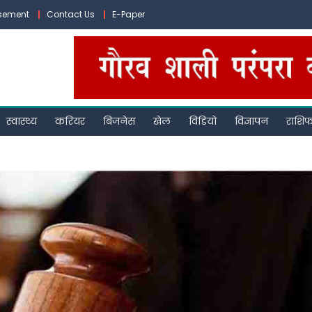
isement
Contact Us
E-Paper
स्वास्थ्य
करियर
बिजनेस
खेल
विडियो
विज्ञापन
राशि