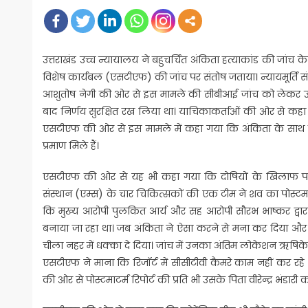
on
उत्तराखंड उच्च न्यायालय ने बहुचर्चित अंकिता हत्याकांड की जांच 
विशेष कार्यबल (एसटीएफ) की जांच पर संतोष जताया। न्यायमूर्ति
आशुतोष नेगी की ओर से इस मामले की सीबीआई जांच को लेकर उच
बाद निर्णय सुरक्षित रख लिया था। याचिकाकर्ताओं की ओर से क
एसटीएफ की ओर से इस मामले में कहा गया कि अंकिता के साथ दुष्कर्
प्रमाण मिले हैं।
एसटीएफ की ओर से यह भी कहा गया कि दोषियों के खिलाफ पर्याप
संस्थान (एम्स) के चार चिकित्सकों की एक टीम ने शव का पोस्टमाटर्
कि मुख्य आरोपी पुलकित आर्य और सह आरोपी सौरभ भाष्कर द्वार
बनाया जा रहा था। जब अंकिता ने ऐसा करने से मना कर दिया औ
चीला नहर में धक्का दे दिया। जांच में उनका अंतिम लोकेशन ऋषिकेश
एसटीएफ ने माना कि रिजॉर्ट में सीसीटीवी कैमरे काम नहीं कर रह
की ओर से पोस्टमाटर्म रिपोर्ट की प्रति भी उसके पिता वीरेन्द्र भंडारी क