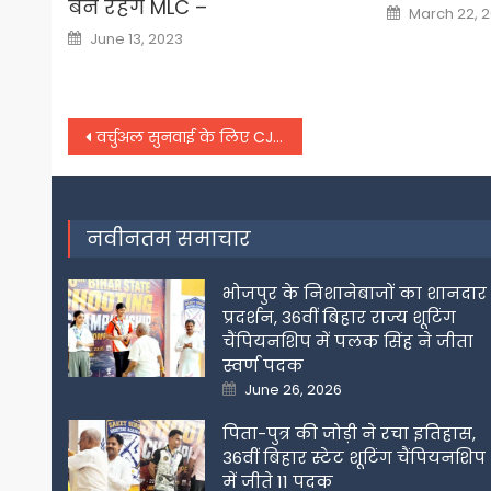
बने रहेंगे MLC –
Posted
March 22, 2
on
Posted
June 13, 2023
on
Post
वर्चुअल सुनवाई के लिए CJI ने जारी किए जरूरी निर्देश,
navigation
नवीनतम समाचार
भोजपुर के निशानेबाजों का शानदार
प्रदर्शन, 36वीं बिहार राज्य शूटिंग
चैंपियनशिप में पलक सिंह ने जीता
स्वर्ण पदक
Posted
June 26, 2026
on
पिता-पुत्र की जोड़ी ने रचा इतिहास,
36वीं बिहार स्टेट शूटिंग चैंपियनशिप
में जीते 11 पदक