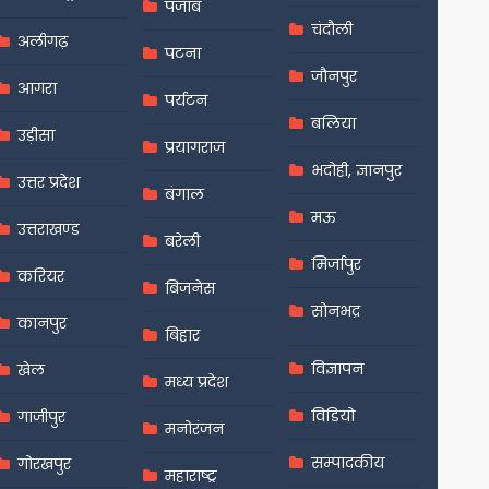
पंजाब
चंदौली
अलीगढ़
पटना
जौनपुर
आगरा
पर्यटन
बलिया
उड़ीसा
प्रयागराज
भदोही, ज्ञानपुर
उत्तर प्रदेश
बंगाल
मऊ
उत्तराखण्ड
बरेली
मिर्जापुर
करियर
बिजनेस
सोनभद्र
कानपुर
बिहार
विज्ञापन
खेल
मध्य प्रदेश
विडियो
गाजीपुर
मनोरंजन
सम्पादकीय
गोरखपुर
महाराष्ट्र