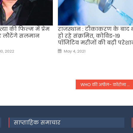
या की फिल्म में प्रेम
राजस्थान : टीकाकरण के बाद 
लौटेंगे सलमान
हो रहे संक्रमित, कोविड-19
पॉजिटिव मरीजों की बढ़ी परेशा
Posted
0, 2022
May 4, 2021
on
WHO की अपील- कोरोना से बचने के लिए वैक्सीन की बूस्टर डोज पर फिलहाल लगे रोक
साप्ताहिक समाचार