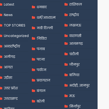
Latest
राशिफल
धनबाद
News
राष्ट्रीय
धर्म/आध्यात्म
TOP STORIES
लखनऊ
नयी दिल्ली
Uncategorized
वाराणसी
निविदा
आज़मगढ़
अन्तर्राष्ट्रीय
पंजाब
चंदौली
अलीगढ़
पटना
जौनपुर
आगरा
पर्यटन
बलिया
उड़ीसा
प्रयागराज
भदोही, ज्ञानपुर
उत्तर प्रदेश
बंगाल
मऊ
उत्तराखण्ड
बरेली
मिर्जापुर