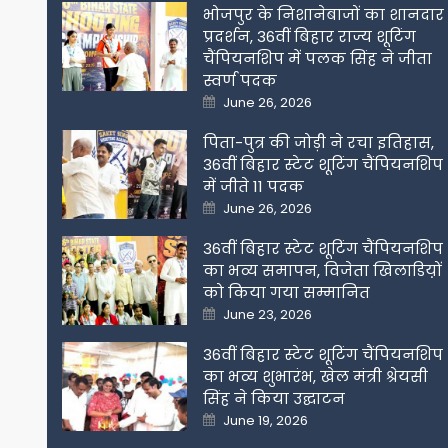
भोजपुर के निशानेबाजों का शानदार
प्रदर्शन, 36वीं बिहार राज्य शूटिंग
चैंपियनशिप में पलक सिंह ने जीता
स्वर्ण पदक
Posted
June 26, 2026
on
पिता-पुत्र की जोड़ी ने रचा इतिहास,
36वीं बिहार स्टेट शूटिंग चैंपियनशिप
में जीते 11 पदक
Posted
June 26, 2026
on
36वीं बिहार स्टेट शूटिंग चैंपियनशिप
का भव्य समापन, विजेता खिलाडिय़ों
को किया गया सम्मानित
Posted
June 23, 2026
on
36वीं बिहार स्टेट शूटिंग चैंपियनशिप
का भव्य शुभारंभ, खेल मंत्री श्रेयसी
सिंह ने किया उद्घाटन
Posted
June 19, 2026
on