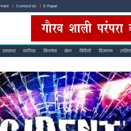
ement
Contact Us
E-Paper
स्वास्थ्य
करियर
बिजनेस
खेल
विडियो
विज्ञापन
राशि