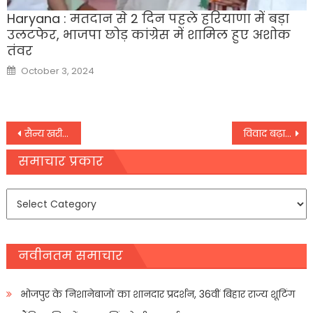
Haryana : मतदान से 2 दिन पहले हरियाणा में बड़ा
उलटफेर, भाजपा छोड़ कांग्रेस में शामिल हुए अशोक
तंवर
Posted
October 3, 2024
on
Post
सैन्य खरीद में भारत की विविधता से अमेरिका उत्साहित, रूस से एस-400 मिसाइल खरीद पर जताई चिंता
विवाद बढ़ा ; हरियाणा की पंजाब के खिलाफ अवमानना केस की तैयारी
navigation
समाचार प्रकार
समाचार
प्रकार
नवीनतम समाचार
भोजपुर के निशानेबाजों का शानदार प्रदर्शन, 36वीं बिहार राज्य शूटिंग