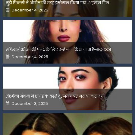
मुझे फिल्मों में शोपीस की तरह इस्तेमाल किया गया-शहनाज गिल
Posted
December 4, 2025
on
महिलाओंको उनकी पसंद के लिए उन्हें जज किया जाता है-मलाइका
Posted
December 4, 2025
on
रश्मिका मंदाना ने एआई के बढ़ते दुरुपयोग पर जतायी नाराजगी
Posted
December 3, 2025
on