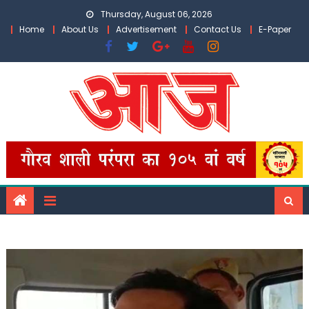
Skip
Thursday, August 06, 2026
to
Home
About Us
Advertisement
Contact Us
E-Paper
content