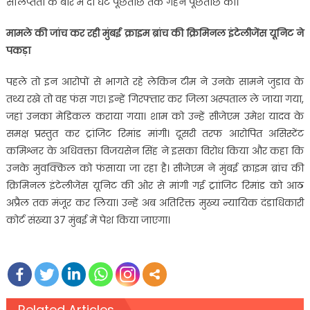
संलिप्तता के बारे में दो घंटे पूछताछ तक गहन पूछताछ की।
मामले की जांच कर रही मुंबई क्राइम ब्रांच की क्रिमिनल इंटेलीजेंस यूनिट ने
पकड़ा
पहले तो इन आरोपों से भागते रहे लेकिन टीम ने उनके सामने जुडाव के
तथ्य रखे तो वह फंस गए। इन्हें गिरफ्तार कर जिला अस्पताल ले जाया गया,
जहां उनका मेडिकल कराया गया। शाम को उन्हें सीजेएम उमेश यादव के
समक्ष प्रस्तुत कर ट्रांजिट रिमांड मांगी। दूसरी तरफ आरोपित असिस्टेंट
कमिश्नर के अधिवक्ता विजयसेन सिंह ने इसका विरोध किया और कहा कि
उनके मुवक्किल को फंसाया जा रहा है। सीजेएम ने मुंबई क्राइम ब्रांच की
क्रिमिनल इंटेलीजेंस यूनिट की ओर से मांगी गई ट्राांजिट रिमांड को आठ
अप्रैल तक मंजूर कर लिया। उन्हें अब अतिरिक्त मुख्य न्यायिक दंडाधिकारी
कोर्ट संख्या 37 मुंबई में पेश किया जाएगा।
Related Articles