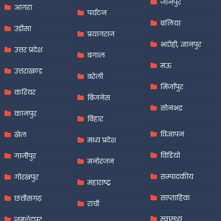
जौनपुर
आगरा
पर्यटन
बलिया
उड़ीसा
प्रयागराज
भदोही, ज्ञानपुर
उत्तर प्रदेश
बंगाल
मऊ
उत्तराखण्ड
बरेली
मिर्जापुर
करियर
बिजनेस
सोनभद्र
कानपुर
बिहार
विज्ञापन
खेल
मध्य प्रदेश
विडियो
गाजीपुर
मनोरंजन
सम्पादकीय
गोरखपुर
महाराष्ट्र
साप्ताहिक
छत्तीसगढ़
रांची
स्वास्थ्य
जमशेदपुर