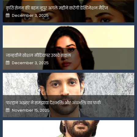
कृति सेनन की बहन नूपुर अगले महीने करेंगी डेस्टिनेशन मैरिज
Posted
December 3, 2025
on
जान्हवीने सोशल मीडियापर उठाये सवाल
Posted
December 3, 2025
on
फरहान अख्तर ने समझाया देशभक्ति और अंधभक्ति का फर्क
Posted
November 15, 2025
on