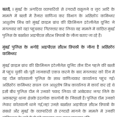
बस्‍ती, ।
मुंबई के अंगड़िया व्यापारियों से रंगदारी वसूलने व लूट आदि के
मामले में बस्ती में तैनात वाणिज्य कर विभाग के असिस्टेंट कमिश्नर
आशुतोष मिश्र को मुंबई क्राइम ब्रांच की क्रिमिनल इंटेलीजेंस यूनिट ने
मंगलवार को यहां पहुंचकर गिरफ्तार कर लिया। वह मामले में वांछित मुंबई
पुलिस के बर्खास्त आइपीएस साैरभ त्रिपाठी के जीजा बताए जा रहे हैं।
मुंबई पुलिस के भगोड़े आइपीएस सौरभ त्रिपाठी के जीजा है असिस्टेंट
कमिश्नर
मुंबई क्राइम ब्रांच की क्रिमिनल इंटेलीजेंस यूनिट तीन दिन पहले की बस्ती
में पहुंच चुकी थी। पूरी जानकारी एकत्र करने के बाद मंगलवार को दिन में
यह टीम कोतवाली पुलिस के साथ वाणिज्यकर कार्यालय पहुंच गई।
असिस्टेंट कमिश्नर सचल दल आशुतोष मिश्र कार्यालय में कार्य कर रहे थे
इसी बीच पुलिस टीम ने उनको पकड़ लिया। वो आंबेडकर नगर जिले के
अकबरपुर थाना क्षेत्रके इंद्रलोक कालोनी के निवासी हैं। पुलिस टीम उनको
लेकर कोतवाली थाने गई,जहां उनसे बर्खास्त आइपीएस सौरभ त्रिपाठी के
संबंधों और मुंबई के व्यापारियों से रंगदारी मांगने के मामले में उनकी