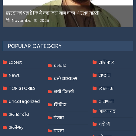
इंडस्ट्री को पता है कि मैं कहीं नहीं जाने वाला-अरशद वारसी
Posted
November 15, 2025
on
POPULAR CATEGORY
Latest
राशिफल
धनबाद
News
राष्ट्रीय
धर्म/आध्यात्म
TOP STORIES
लखनऊ
नयी दिल्ली
Uncategorized
वाराणसी
निविदा
आज़मगढ़
अन्तर्राष्ट्रीय
पंजाब
चंदौली
अलीगढ़
पटना