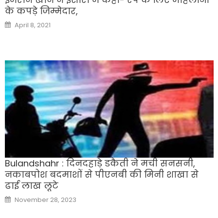
के कपड़े जिम्मेदार,
Posted
April 8, 2021
on
Bulandshahr : दिनदहाड़े डकैती ने मची सनसनी,
नकाबपोश बदमाशाें से पीएनबी की मिनी शाखा से
ढाई लाख लूटे
Posted
November 28, 2023
on