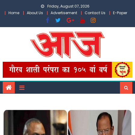
Skip
Friday, August 07, 2026
to
Home
About Us
Advertisement
Contact Us
E-Paper
content