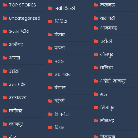
TOP STORIES
लखनऊ
नयी दिल्ली
Uncategorized
वाराणसी
निविदा
आज़मगढ़
अन्तर्राष्ट्रीय
पंजाब
चंदौली
अलीगढ़
पटना
जौनपुर
आगरा
पर्यटन
बलिया
उड़ीसा
प्रयागराज
भदोही, ज्ञानपुर
उत्तर प्रदेश
बंगाल
मऊ
उत्तराखण्ड
बरेली
मिर्जापुर
करियर
बिजनेस
सोनभद्र
कानपुर
बिहार
विज्ञापन
खेल