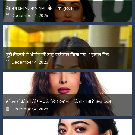
पेड प्रमोशन पर फूटा यामी गौतम का गुस्सा
Posted
December 4, 2025
on
मुझे फिल्मों में शोपीस की तरह इस्तेमाल किया गया-शहनाज गिल
Posted
December 4, 2025
on
महिलाओंको उनकी पसंद के लिए उन्हें जज किया जाता है-मलाइका
Posted
December 4, 2025
on