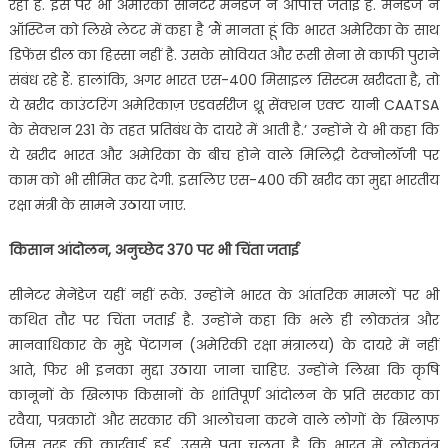
रहा है. इस पर भी अमेरिकी सीनेटर मेनेंडेज ने आपत्ति जताई है. मेनेंडेज ने
ऑस्टिन को लिखे लेटर में कहा है ‘मैं मानता हूं कि भारत अमेरिका के साथ
डिफेंस डील का हिस्सा नहीं है. उसके सोवियत और रूसी सेना से काफी पुराने
संबंध रहे हैं. हालांकि, अगर भारत एस-400 मिसाइल सिस्टम खरीदता है, तो
ये खरीद काउंटरिंग अमेरिकाज़ एडवर्सरीज थ्रू सेंक्शन एक्ट यानी CAATSA
के सेक्शन 231 के तहत प्रतिबंध के दायरे में आती है.’ उन्होंने ये भी कहा कि
ये खरीद भारत और अमेरिका के बीच होने वाले मिलिट्री टेक्नोलॉजी पर
काम को भी सीमित कर देगी. इसलिए एस-400 की खरीद का मुद्दा भारतीय
रक्षा मंत्री के सामने उठाया जाए.
किसान आंदोलन, अनुच्छेद 370 पर भी चिंता जताई
सीनेटर मेनेंडेज यहीं नहीं रूके. उन्होंने भारत के आंतरिक मामलों पर भी
कथित तौर पर चिंता जताई है. उन्होंने कहा कि भले ही लोकतंत्र और
मानवाधिकार के मुद्दे पेंटागन (अमेरिकी रक्षा मंत्रालय) के दायरे में नहीं
आते, फिर भी इनका मुद्दा उठाया जाना चाहिए. उन्होंने लिखा कि कृषि
कानूनों के खिलाफ किसानों के शांतिपूर्ण आंदोलन के प्रति सरकार का
रवैया, पत्रकारों और सरकार की आलोचना करने वाले लोगों के खिलाफ
जिस तरह की कार्रवाई हुई, उससे पता चलता है कि भारत में लोकतंत्र