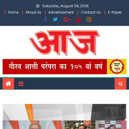
Skip
Saturday, August 08, 2026
to
Home
About Us
Advertisement
Contact Us
E-Paper
content