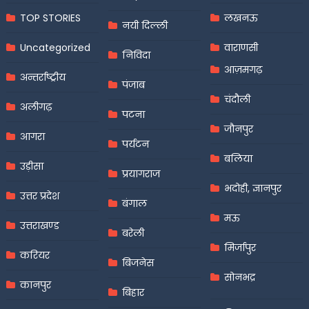
TOP STORIES
लखनऊ
नयी दिल्ली
Uncategorized
वाराणसी
निविदा
आज़मगढ़
अन्तर्राष्ट्रीय
पंजाब
चंदौली
अलीगढ़
पटना
जौनपुर
आगरा
पर्यटन
बलिया
उड़ीसा
प्रयागराज
भदोही, ज्ञानपुर
उत्तर प्रदेश
बंगाल
मऊ
उत्तराखण्ड
बरेली
मिर्जापुर
करियर
बिजनेस
सोनभद्र
कानपुर
बिहार