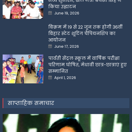
भव्य शुभारंभ, खेल मंत्री श्रेयसी सिंह ने
किया उद्घाटन
Posted
June 19, 2026
on
बिक्रम में 19 से 22 जून तक होगी 36वीं
बिहार स्टेट शूटिंग चैंपियनशिप का
आयोजन
Posted
June 17, 2026
on
पार्वती सेंट्रल स्कूल में वार्षिक परीक्षा
परिणाम घोषित, मेधावी छात्र-छात्राएं हुए
सम्मानित
Posted
April 1, 2026
on
साप्ताहिक समाचार