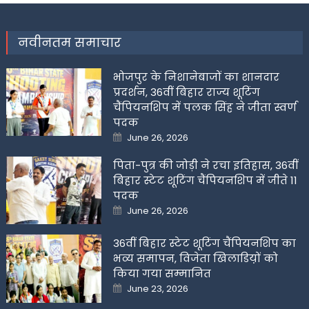
नवीनतम समाचार
भोजपुर के निशानेबाजों का शानदार
प्रदर्शन, 36वीं बिहार राज्य शूटिंग
चैंपियनशिप में पलक सिंह ने जीता स्वर्ण
पदक
Posted
June 26, 2026
on
पिता-पुत्र की जोड़ी ने रचा इतिहास, 36वीं
बिहार स्टेट शूटिंग चैंपियनशिप में जीते 11
पदक
Posted
June 26, 2026
on
36वीं बिहार स्टेट शूटिंग चैंपियनशिप का
भव्य समापन, विजेता खिलाडिय़ों को
किया गया सम्मानित
Posted
June 23, 2026
on