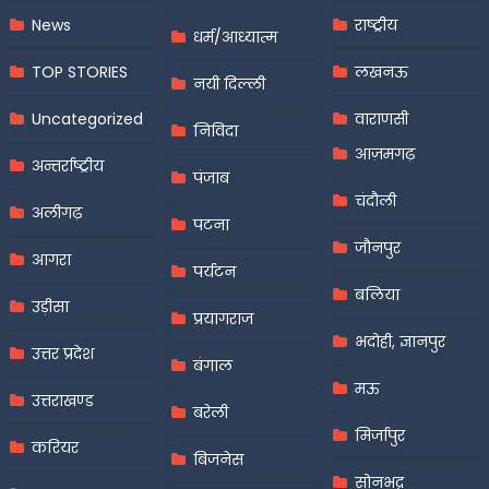
News
राष्ट्रीय
धर्म/आध्यात्म
TOP STORIES
लखनऊ
नयी दिल्ली
Uncategorized
वाराणसी
निविदा
आज़मगढ़
अन्तर्राष्ट्रीय
पंजाब
चंदौली
अलीगढ़
पटना
जौनपुर
आगरा
पर्यटन
बलिया
उड़ीसा
प्रयागराज
भदोही, ज्ञानपुर
उत्तर प्रदेश
बंगाल
मऊ
उत्तराखण्ड
बरेली
मिर्जापुर
करियर
बिजनेस
सोनभद्र