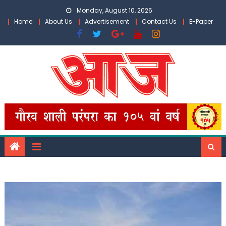
Skip
Monday, August 10, 2026
to
Home
About Us
Advertisement
Contact Us
E-Paper
content