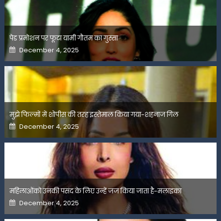
पेड प्रमोशन पर फूटा यामी गौतम का गुस्सा
Posted
December 4, 2025
on
मुझे फिल्मों में शोपीस की तरह इस्तेमाल किया गया-शहनाज गिल
Posted
December 4, 2025
on
महिलाओंको उनकी पसंद के लिए उन्हें जज किया जाता है-मलाइका
Posted
December 4, 2025
on