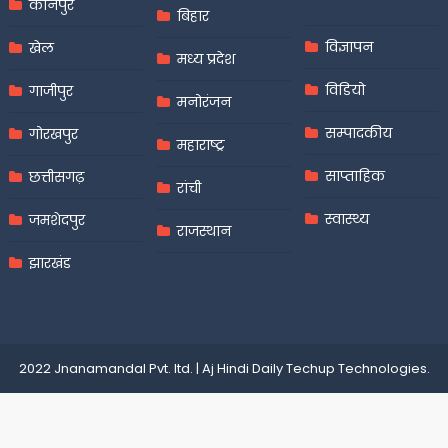
कानपुर
बिहार
विज्ञापन
खेल
मध्य प्रदेश
विडियो
गाजीपुर
मनोरंजन
सम्पादकीय
गोरखपुर
महाराष्ट्र
साप्ताहिक
छत्तीसगढ़
रांची
स्वास्थ्य
जमशेदपुर
राजस्थान
झारखंड
2022 Jnanamandal Pvt. ltd.
|
Aj Hindi Daily
Techup Technologies
.