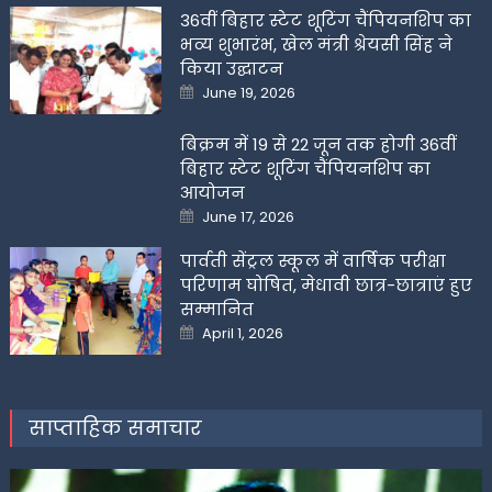
36वीं बिहार स्टेट शूटिंग चैंपियनशिप का
भव्य शुभारंभ, खेल मंत्री श्रेयसी सिंह ने
किया उद्घाटन
Posted
June 19, 2026
on
बिक्रम में 19 से 22 जून तक होगी 36वीं
बिहार स्टेट शूटिंग चैंपियनशिप का
आयोजन
Posted
June 17, 2026
on
पार्वती सेंट्रल स्कूल में वार्षिक परीक्षा
परिणाम घोषित, मेधावी छात्र-छात्राएं हुए
सम्मानित
Posted
April 1, 2026
on
साप्ताहिक समाचार