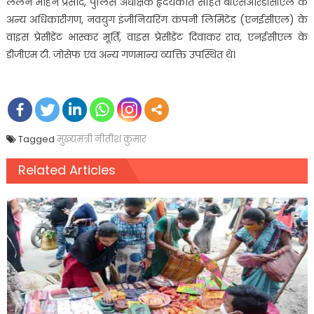
ललन मोहन प्रसाद, पुलिस अधीक्षक हृदयकांत सहित बीएसआरडीसीएल के
अन्य अधिकारीगण, नवयुग इंजीनियरिंग कंपनी लिमिटेड (एनईसीएल) के
वाइस प्रेसीडेंट भास्कर मूर्ति, वाइस प्रेसीडेंट दिवाकर राव, एनईसीएल के
डीजीएम टी. जोसेफ एवं अन्य गणमान्य व्यक्ति उपस्थित थे।
Tagged
मुख्यमंत्री नीतीश कुमार
Related Articles