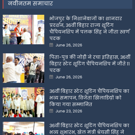
नवीनतम समाचार
भोजपुर के निशानेबाजों का शानदार
प्रदर्शन, 36वीं बिहार राज्य शूटिंग
चैंपियनशिप में पलक सिंह ने जीता स्वर्ण
पदक
Posted
June 26, 2026
on
पिता-पुत्र की जोड़ी ने रचा इतिहास, 36वीं
बिहार स्टेट शूटिंग चैंपियनशिप में जीते 11
पदक
Posted
June 26, 2026
on
36वीं बिहार स्टेट शूटिंग चैंपियनशिप का
भव्य समापन, विजेता खिलाडिय़ों को
किया गया सम्मानित
Posted
June 23, 2026
on
36वीं बिहार स्टेट शूटिंग चैंपियनशिप का
भव्य शुभारंभ, खेल मंत्री श्रेयसी सिंह ने