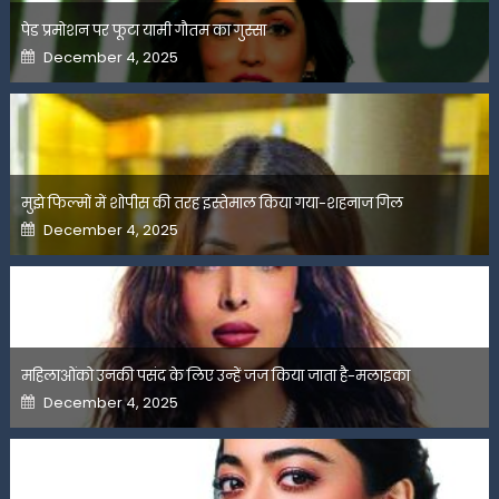
पेड प्रमोशन पर फूटा यामी गौतम का गुस्सा
Posted
December 4, 2025
on
मुझे फिल्मों में शोपीस की तरह इस्तेमाल किया गया-शहनाज गिल
Posted
December 4, 2025
on
महिलाओंको उनकी पसंद के लिए उन्हें जज किया जाता है-मलाइका
Posted
December 4, 2025
on