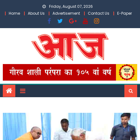
Skip
Friday, August 07, 2026
to
Home
About Us
Advertisement
Contact Us
E-Paper
content