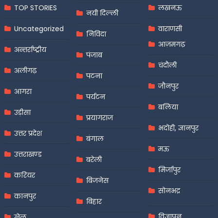
TOP STORIES
लखनऊ
नयी दिल्ली
Uncategorized
वाराणसी
निविदा
आज़मगढ़
अन्तर्राष्ट्रीय
पंजाब
चंदौली
अलीगढ़
पटना
जौनपुर
आगरा
पर्यटन
बलिया
उड़ीसा
प्रयागराज
भदोही, ज्ञानपुर
उत्तर प्रदेश
बंगाल
मऊ
उत्तराखण्ड
बरेली
मिर्जापुर
करियर
बिजनेस
सोनभद्र
कानपुर
बिहार
विज्ञापन
खेल