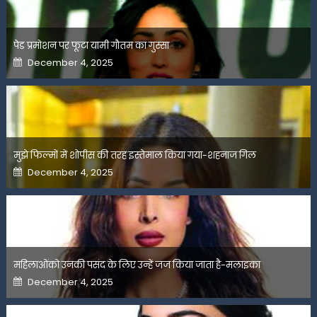
पेड प्रमोशन पर फूटा यामी गौतम का गुस्सा
Posted
December 4, 2025
on
मुझे फिल्मों में शोपीस की तरह इस्तेमाल किया गया-शहनाज गिल
Posted
December 4, 2025
on
महिलाओंको उनकी पसंद के लिए उन्हें जज किया जाता है-मलाइका
Posted
December 4, 2025
on