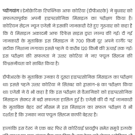
प्‍योंगयांग ।
डेमोक्रेटिक रिपब्लिक आफ कोरिया (डीपीआरके) ने बुधवार को
सफलतापूर्वक अपनी हाइपरसोनिक मिसाइल का परीक्षण किया है।
कोरियन सेंट्रल न्‍यूज एजेंसी ने इसकी जानकारी देते हुए गुरुवार को कहा है
कि ये मिसाइल अकादमी आफ डिफेंस साइंस द्वारा लान्‍च की गई। दी गई
जानकारी के मुताबिक इस मिसाइल ने 700 किमी दूर अपने टार्गेट पर
सटीक निशाना लगाया। इससे पहले ये करीब 120 किमी की ऊंचाई तक गई।
इस परीक्षण की सफलता ने उत्‍तर कोरिया ने नए फ्यूल सिस्‍टम की
विश्वसनीयता को साबित किया है।
डीपीआरके के मुताबिक उनका ये दूसरा हाइपरसोनिक मिसाइल का परीक्षण
था। इससे पहले उत्‍तर कोरिया ने सितंबर को ह्वासांग-8 का परीक्षण किया
था। एजेंसी ने ये भी कहा है कि इस परीक्षण से वैज्ञानिकों को हाइपरसोनिक
मिसाइल सेक्‍टर में बड़ी सफलता हासिल हुई है। एजेंसी की दी गई जानकारी
के मुताबिक बेहद सर्द मौसम में इस मिसाइल का सफल परीक्षण ये भी
दर्शाता है कि उनका नया फ्यूल सिस्‍टम काफी बेहतर है।
हालांकि इस टेस्‍ट ने एक बार फिर से कोरियाई प्रायद्वीप समेत समूचे इलाके