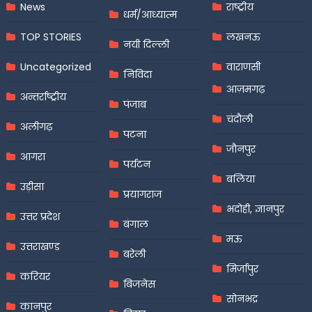
News
राष्ट्रीय
धर्म/आध्यात्म
TOP STORIES
लखनऊ
नयी दिल्ली
Uncategorized
वाराणसी
निविदा
आज़मगढ़
अन्तर्राष्ट्रीय
पंजाब
चंदौली
अलीगढ़
पटना
जौनपुर
आगरा
पर्यटन
बलिया
उड़ीसा
प्रयागराज
भदोही, ज्ञानपुर
उत्तर प्रदेश
बंगाल
मऊ
उत्तराखण्ड
बरेली
मिर्जापुर
करियर
बिजनेस
सोनभद्र
कानपुर