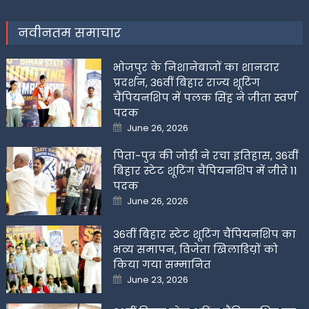
नवीनतम समाचार
भोजपुर के निशानेबाजों का शानदार
प्रदर्शन, 36वीं बिहार राज्य शूटिंग
चैंपियनशिप में पलक सिंह ने जीता स्वर्ण
पदक
Posted
June 26, 2026
on
पिता-पुत्र की जोड़ी ने रचा इतिहास, 36वीं
बिहार स्टेट शूटिंग चैंपियनशिप में जीते 11
पदक
Posted
June 26, 2026
on
36वीं बिहार स्टेट शूटिंग चैंपियनशिप का
भव्य समापन, विजेता खिलाडिय़ों को
किया गया सम्मानित
Posted
June 23, 2026
on