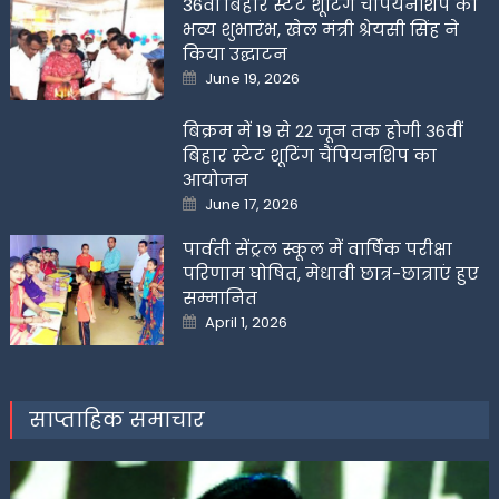
36वीं बिहार स्टेट शूटिंग चैंपियनशिप का
भव्य शुभारंभ, खेल मंत्री श्रेयसी सिंह ने
किया उद्घाटन
Posted
June 19, 2026
on
बिक्रम में 19 से 22 जून तक होगी 36वीं
बिहार स्टेट शूटिंग चैंपियनशिप का
आयोजन
Posted
June 17, 2026
on
पार्वती सेंट्रल स्कूल में वार्षिक परीक्षा
परिणाम घोषित, मेधावी छात्र-छात्राएं हुए
सम्मानित
Posted
April 1, 2026
on
साप्ताहिक समाचार