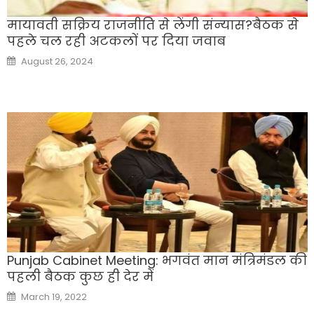
मायावती सक्रिय राजनीत‍ि‍ से लेंगी संन्‍यास?बैठक से
पहले चल रही अटकलों पर द‍िया जवाब
Posted
August 26, 2024
on
Punjab Cabinet Meeting: भगवंत मान मंत्रिमंडल की
पहली बैठक कुछ ही देर में
Posted
March 19, 2022
on