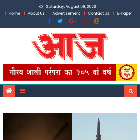
Skip
Saturday, August 08, 2026
to
Home
About Us
Advertisement
Contact Us
E-Paper
content