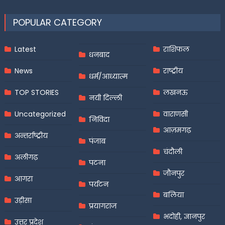
POPULAR CATEGORY
Latest
राशिफल
धनबाद
News
राष्ट्रीय
धर्म/आध्यात्म
TOP STORIES
लखनऊ
नयी दिल्ली
Uncategorized
वाराणसी
निविदा
आज़मगढ़
अन्तर्राष्ट्रीय
पंजाब
चंदौली
अलीगढ़
पटना
जौनपुर
आगरा
पर्यटन
बलिया
उड़ीसा
प्रयागराज
भदोही, ज्ञानपुर
उत्तर प्रदेश