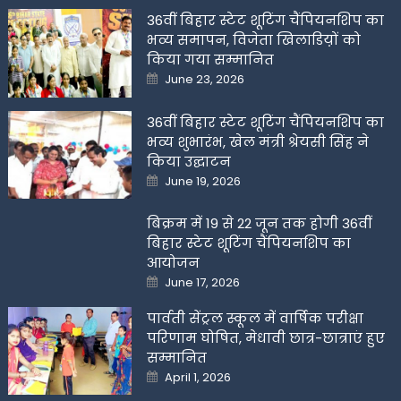
36वीं बिहार स्टेट शूटिंग चैंपियनशिप का
भव्य समापन, विजेता खिलाडिय़ों को
किया गया सम्मानित
Posted
June 23, 2026
on
36वीं बिहार स्टेट शूटिंग चैंपियनशिप का
भव्य शुभारंभ, खेल मंत्री श्रेयसी सिंह ने
किया उद्घाटन
Posted
June 19, 2026
on
बिक्रम में 19 से 22 जून तक होगी 36वीं
बिहार स्टेट शूटिंग चैंपियनशिप का
आयोजन
Posted
June 17, 2026
on
पार्वती सेंट्रल स्कूल में वार्षिक परीक्षा
परिणाम घोषित, मेधावी छात्र-छात्राएं हुए
सम्मानित
Posted
April 1, 2026
on