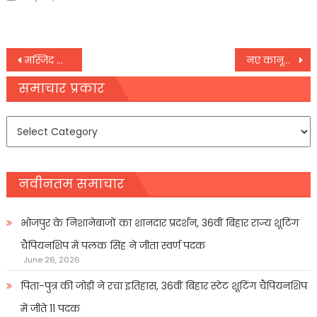
on
Post
मस्जिद के पास अवैध कब्जों पर चला बुलडोजर, पुलिस के 100 जवान रहे तैनात
नए कानूनी पचड़े में फंसी ‘IC814: द कंधार हाइजैक’, अब ANI ने खटखटाया कोर्ट का दरवाजा
navigation
समाचार प्रकार
समाचार
प्रकार
नवीनतम समाचार
भोजपुर के निशानेबाजों का शानदार प्रदर्शन, 36वीं बिहार राज्य शूटिंग
चैंपियनशिप में पलक सिंह ने जीता स्वर्ण पदक
June 26, 2026
पिता-पुत्र की जोड़ी ने रचा इतिहास, 36वीं बिहार स्टेट शूटिंग चैंपियनशिप
में जीते 11 पदक