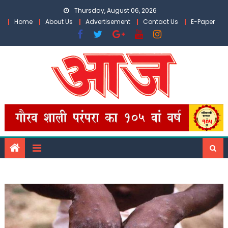
Skip
Thursday, August 06, 2026
to
Home
About Us
Advertisement
Contact Us
E-Paper
content