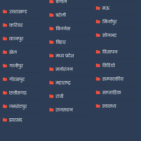
बंगाल
मऊ
उत्तराखण्ड
बरेली
मिर्जापुर
करियर
बिजनेस
सोनभद्र
कानपुर
बिहार
विज्ञापन
खेल
मध्य प्रदेश
विडियो
गाजीपुर
मनोरंजन
सम्पादकीय
गोरखपुर
महाराष्ट्र
साप्ताहिक
छत्तीसगढ़
रांची
स्वास्थ्य
जमशेदपुर
राजस्थान
झारखंड