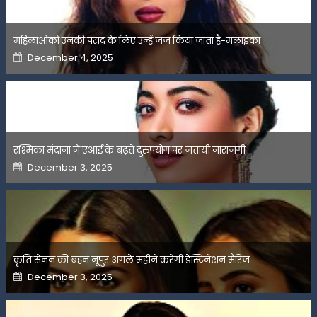
महिलाओंको उनकी पसंद के लिए उन्हें जज किया जाता है-मलाइका
Posted
December 4, 2025
on
रश्मिका मंदाना ने एआई के बढ़ते दुरुपयोग पर जतायी नाराजगी
Posted
December 3, 2025
on
कृति सेनन की बहन नूपुर अगले महीने करेंगी डेस्टिनेशन मैरिज
Posted
December 3, 2025
on