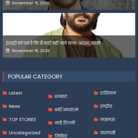
Posted
November 15, 2025
on
इंडस्ट्री को पता है कि मैं कहीं नहीं जाने वाला-अरशद वारसी
Posted
November 15, 2025
on
POPULAR CATEGORY
Latest
राशिफल
धनबाद
News
राष्ट्रीय
धर्म/आध्यात्म
TOP STORIES
लखनऊ
नयी दिल्ली
Uncategorized
वाराणसी
निविदा