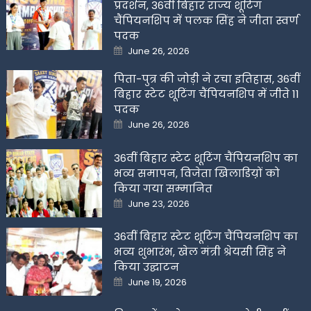
प्रदर्शन, 36वीं बिहार राज्य शूटिंग
चैंपियनशिप में पलक सिंह ने जीता स्वर्ण
पदक
Posted
June 26, 2026
on
पिता-पुत्र की जोड़ी ने रचा इतिहास, 36वीं
बिहार स्टेट शूटिंग चैंपियनशिप में जीते 11
पदक
Posted
June 26, 2026
on
36वीं बिहार स्टेट शूटिंग चैंपियनशिप का
भव्य समापन, विजेता खिलाडिय़ों को
किया गया सम्मानित
Posted
June 23, 2026
on
36वीं बिहार स्टेट शूटिंग चैंपियनशिप का
भव्य शुभारंभ, खेल मंत्री श्रेयसी सिंह ने
किया उद्घाटन
Posted
June 19, 2026
on