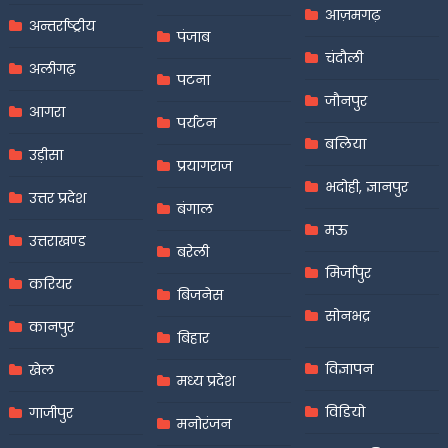
आज़मगढ़
अन्तर्राष्ट्रीय
पंजाब
चंदौली
अलीगढ़
पटना
जौनपुर
आगरा
पर्यटन
बलिया
उड़ीसा
प्रयागराज
भदोही, ज्ञानपुर
उत्तर प्रदेश
बंगाल
मऊ
उत्तराखण्ड
बरेली
मिर्जापुर
करियर
बिजनेस
सोनभद्र
कानपुर
बिहार
विज्ञापन
खेल
मध्य प्रदेश
विडियो
गाजीपुर
मनोरंजन