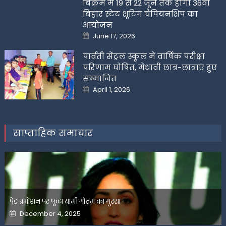
बिक्रम में 19 से 22 जून तक होगी 36वीं
बिहार स्टेट शूटिंग चैंपियनशिप का
आयोजन
Posted
June 17, 2026
on
पार्वती सेंट्रल स्कूल में वार्षिक परीक्षा
परिणाम घोषित, मेधावी छात्र-छात्राएं हुए
सम्मानित
Posted
April 1, 2026
on
साप्ताहिक समाचार
पेड प्रमोशन पर फूटा यामी गौतम का गुस्सा
Posted
December 4, 2025
on