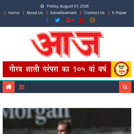
Skip
Friday, August 07, 2026
to
Home
About Us
Advertisement
Contact Us
E-Paper
content