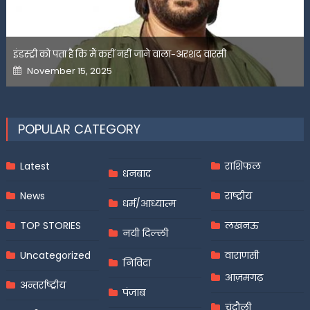
इंडस्ट्री को पता है कि मैं कहीं नहीं जाने वाला-अरशद वारसी
Posted
November 15, 2025
on
POPULAR CATEGORY
Latest
राशिफल
धनबाद
News
राष्ट्रीय
धर्म/आध्यात्म
TOP STORIES
लखनऊ
नयी दिल्ली
Uncategorized
वाराणसी
निविदा
आज़मगढ़
अन्तर्राष्ट्रीय
पंजाब
चंदौली