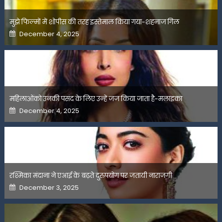
मुझे फिल्मों में शोपीस की तरह इस्तेमाल किया गया-शहनाज गिल
Posted
December 4, 2025
on
महिलाओंको उनकी पसंद के लिए उन्हें जज किया जाता है-मलाइका
Posted
December 4, 2025
on
रश्मिका मंदाना ने एआई के बढ़ते दुरुपयोग पर जतायी नाराजगी
Posted
December 3, 2025
on