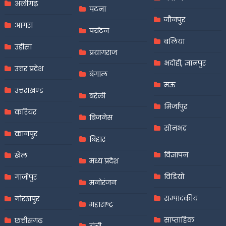
अलीगढ़
पटना
जौनपुर
आगरा
पर्यटन
बलिया
उड़ीसा
प्रयागराज
भदोही, ज्ञानपुर
उत्तर प्रदेश
बंगाल
मऊ
उत्तराखण्ड
बरेली
मिर्जापुर
करियर
बिजनेस
सोनभद्र
कानपुर
बिहार
विज्ञापन
खेल
मध्य प्रदेश
विडियो
गाजीपुर
मनोरंजन
सम्पादकीय
गोरखपुर
महाराष्ट्र
साप्ताहिक
छत्तीसगढ़
रांची