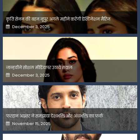
कृति सेनन की बहन नूपुर अगले महीने करेंगी डेस्टिनेशन मैरिज
Posted
December 3, 2025
on
जान्हवीने सोशल मीडियापर उठाये सवाल
Posted
December 3, 2025
on
फरहान अख्तर ने समझाया देशभक्ति और अंधभक्ति का फर्क
Posted
November 15, 2025
on