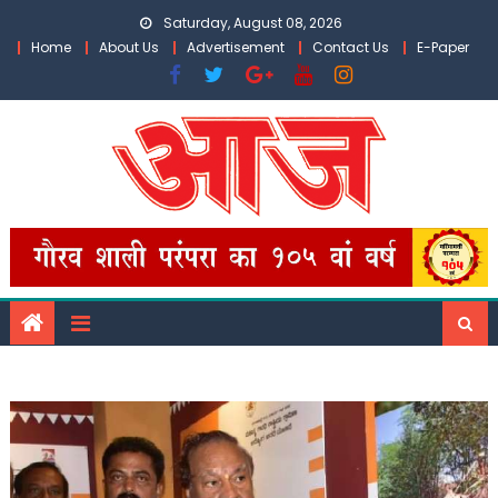
Skip
Saturday, August 08, 2026
to
Home
About Us
Advertisement
Contact Us
E-Paper
content