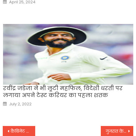
Posted
April 25, 2024
on
रवींद्र जडेजा ने भी लूटी महफिल, विदेशी धरती पर
लगाया अपने टेस्ट करियर का पहला शतक
Posted
July 2, 2022
on
Post
कैबिनेट PFRDA विधेयक में संशोधन पर जल्द कर सकती है विचार,
गुजरात के नए सीएम भूपेंद्र पटेल को अमित शाह ने दी बधाई