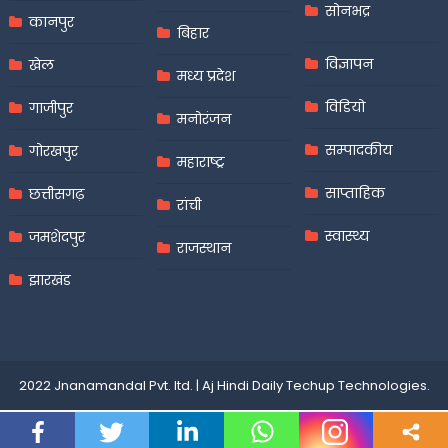
सोनभद्र
कानपुर
बिहार
विज्ञापन
खेल
मध्य प्रदेश
विडियो
गाजीपुर
मनोरंजन
सम्पादकीय
गोरखपुर
महाराष्ट्र
साप्ताहिक
छत्तीसगढ़
रांची
स्वास्थ्य
जमशेदपुर
राजस्थान
झारखंड
2022 Jnanamandal Pvt. ltd.
|
Aj Hindi Daily
Techup Technologies
.