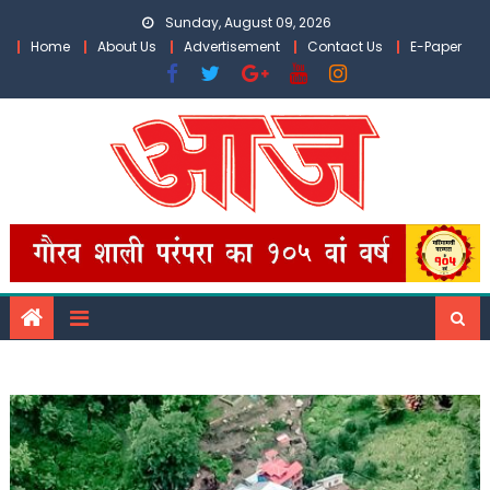
Skip
Sunday, August 09, 2026
to
Home
About Us
Advertisement
Contact Us
E-Paper
content