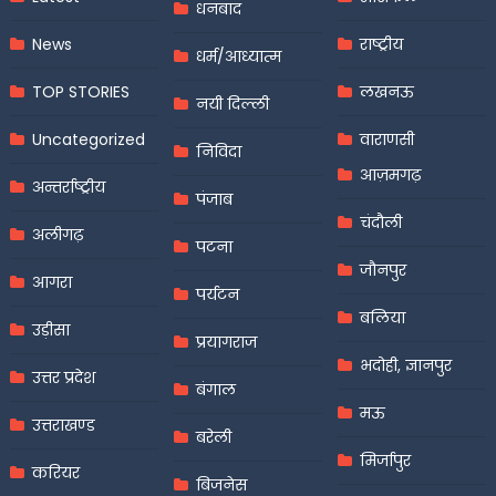
धनबाद
News
राष्ट्रीय
धर्म/आध्यात्म
TOP STORIES
लखनऊ
नयी दिल्ली
Uncategorized
वाराणसी
निविदा
आज़मगढ़
अन्तर्राष्ट्रीय
पंजाब
चंदौली
अलीगढ़
पटना
जौनपुर
आगरा
पर्यटन
बलिया
उड़ीसा
प्रयागराज
भदोही, ज्ञानपुर
उत्तर प्रदेश
बंगाल
मऊ
उत्तराखण्ड
बरेली
मिर्जापुर
करियर
बिजनेस