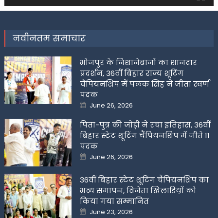
नवीनतम समाचार
भोजपुर के निशानेबाजों का शानदार
प्रदर्शन, 36वीं बिहार राज्य शूटिंग
चैंपियनशिप में पलक सिंह ने जीता स्वर्ण
पदक
Posted
June 26, 2026
on
पिता-पुत्र की जोड़ी ने रचा इतिहास, 36वीं
बिहार स्टेट शूटिंग चैंपियनशिप में जीते 11
पदक
Posted
June 26, 2026
on
36वीं बिहार स्टेट शूटिंग चैंपियनशिप का
भव्य समापन, विजेता खिलाडिय़ों को
किया गया सम्मानित
Posted
June 23, 2026
on