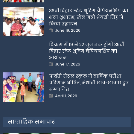
36वीं बिहार स्टेट शूटिंग चैंपियनशिप का
भव्य शुभारंभ, खेल मंत्री श्रेयसी सिंह ने
किया उद्घाटन
Posted
June 19, 2026
on
बिक्रम में 19 से 22 जून तक होगी 36वीं
बिहार स्टेट शूटिंग चैंपियनशिप का
आयोजन
Posted
June 17, 2026
on
पार्वती सेंट्रल स्कूल में वार्षिक परीक्षा
परिणाम घोषित, मेधावी छात्र-छात्राएं हुए
सम्मानित
Posted
April 1, 2026
on
साप्ताहिक समाचार