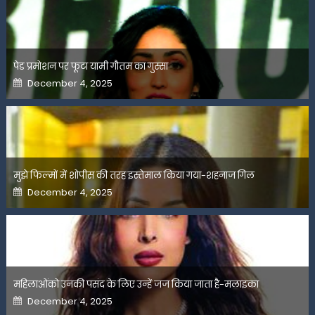
पेड प्रमोशन पर फूटा यामी गौतम का गुस्सा
Posted
December 4, 2025
on
मुझे फिल्मों में शोपीस की तरह इस्तेमाल किया गया-शहनाज गिल
Posted
December 4, 2025
on
महिलाओंको उनकी पसंद के लिए उन्हें जज किया जाता है-मलाइका
Posted
December 4, 2025
on