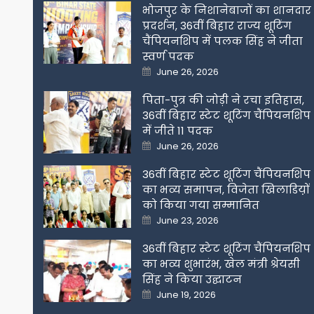
भोजपुर के निशानेबाजों का शानदार
प्रदर्शन, 36वीं बिहार राज्य शूटिंग
चैंपियनशिप में पलक सिंह ने जीता
स्वर्ण पदक
Posted
June 26, 2026
on
पिता-पुत्र की जोड़ी ने रचा इतिहास,
36वीं बिहार स्टेट शूटिंग चैंपियनशिप
में जीते 11 पदक
Posted
June 26, 2026
on
36वीं बिहार स्टेट शूटिंग चैंपियनशिप
का भव्य समापन, विजेता खिलाडिय़ों
को किया गया सम्मानित
Posted
June 23, 2026
on
36वीं बिहार स्टेट शूटिंग चैंपियनशिप
का भव्य शुभारंभ, खेल मंत्री श्रेयसी
सिंह ने किया उद्घाटन
Posted
June 19, 2026
on