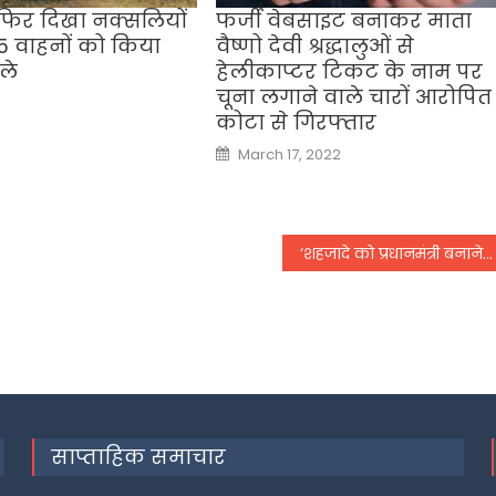
ं फिर दिखा नक्सलियों
फर्जी वेबसाइट बनाकर माता
5 वाहनों को किया
वैष्णो देवी श्रद्धालुओं से
ले
हेलीकाप्टर टिकट के नाम पर
चूना लगाने वाले चारों आरोपित
कोटा से गिरफ्तार
Posted
March 17, 2022
on
‘शहजादे को प्रधानमंत्री बनाने के लिए उतावला है पाकिस्तान’, पीएम मोदी का राहुल गांधी पर निशाना
साप्ताहिक समाचार