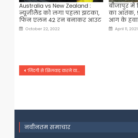
Australia vs New Zealand :
बीजापुर मे
न्यूजीलैंड को लगा पहला झटका,
का आतंक, 
फिन एलन 42 रन बनाकर आउट
आग के हवा
Posted
Posted
October 22, 2022
April 11, 2021
on
on
Post
‘जिंदगी से खिलवाड़ करने वालों को जनता कभी माफ नहीं करेगी’, कोविशील्ड वैक्सीन मामले को लेकर बोले अखिलेश
navigation
नवीनतम समाचार