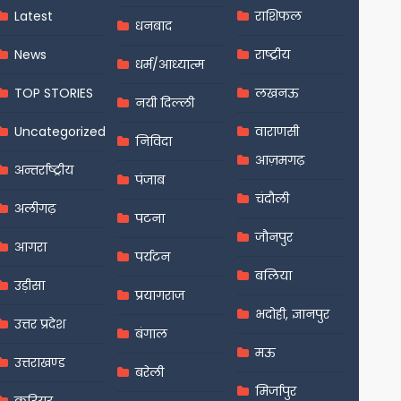
Latest
राशिफल
धनबाद
News
राष्ट्रीय
धर्म/आध्यात्म
TOP STORIES
लखनऊ
नयी दिल्ली
Uncategorized
वाराणसी
निविदा
आज़मगढ़
अन्तर्राष्ट्रीय
पंजाब
चंदौली
अलीगढ़
पटना
जौनपुर
आगरा
पर्यटन
बलिया
उड़ीसा
प्रयागराज
भदोही, ज्ञानपुर
उत्तर प्रदेश
बंगाल
मऊ
उत्तराखण्ड
बरेली
मिर्जापुर