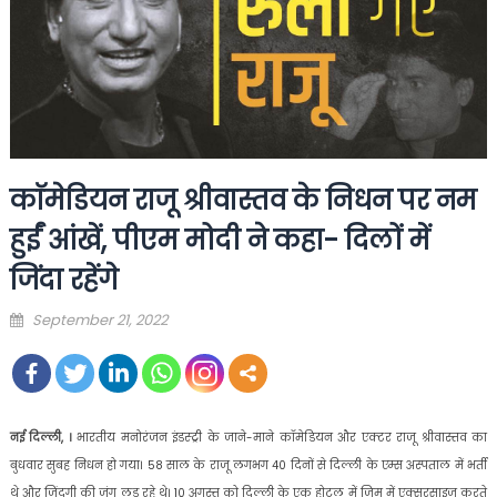
काॅमेडियन राजू श्रीवास्तव के निधन पर नम
हुईं आंखें, पीएम मोदी ने कहा- दिलों में
जिंदा रहेंगे
Posted
September 21, 2022
on
नई दिल्ली, ।
भारतीय मनोरंजन इंडस्ट्री के जाने-माने कॉमेडियन और एक्टर राजू श्रीवास्तव का
बुधवार सुबह निधन हो गया। 58 साल के राजू लगभग 40 दिनों से दिल्ली के एम्स अस्पताल में भर्ती
थे और जिंदगी की जंग लड़ रहे थे। 10 अगस्त को दिल्ली के एक होटल में जिम में एक्सरसाइज करते