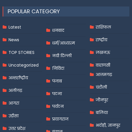
POPULAR CATEGORY
Latest
राशिफल
धनबाद
News
राष्ट्रीय
धर्म/आध्यात्म
TOP STORIES
लखनऊ
नयी दिल्ली
Uncategorized
वाराणसी
निविदा
आज़मगढ़
अन्तर्राष्ट्रीय
पंजाब
चंदौली
अलीगढ़
पटना
जौनपुर
आगरा
पर्यटन
बलिया
उड़ीसा
प्रयागराज
भदोही, ज्ञानपुर
उत्तर प्रदेश
बंगाल