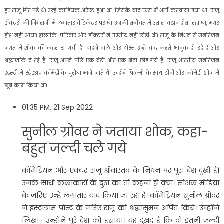
हुए राजू गिर पड़े थे। उन्हें कार्डियक अरेस्ट हुआ था, जिसके बाद एम्स में भर्ती करवाया गया था। राजू
डॉक्टरों की निगरानी में लगातार वेंटिलेटर पर थे। उनकी तबीयत में उतार-चढ़ाव होता रहा था, मगर
होश नहीं आया। हालांकि, परिवार और डॉक्टरों ने उम्मीद नहीं छोड़ी थी। राजू के निधन से मनोरंजन
जगत में शोक की लहर छा गयी है। चाहने वाले और दोस्त उन्हें याद करते भावुक हो रहे हैं और
श्रद्धांजलि दे रहे हैं। राजू अपने पीछे एक बेटी और एक बेटा छोड़ गये हैं। राजू भारतीय मनोरंजन
इंडस्ट्री में स्टैंडअप कॉमेडी के पुरोधा माने जाते थे। उन्होंने फिल्मों के साथ टीवी और कॉमेडी शोज में
खूब काम किया था।
01:35 PM, 21 Sep 2022
सुनील ग्रोवर ने जताया शोक, कहा-
बहुत जल्दी चले गये
कॉमेडियन और एक्टर राजू श्रीवास्तव के निधन पर पूरा देश दुखी है।
उनके साथी कलाकारों के दुख का तो कहना ही क्या। सोशल मीडिया
के जरिए उन्हें लगातार याद किया जा रहा है। कॉमेडियन सुनील ग्रोवर
ने इंस्टाग्राम पोस्ट के जरिए राजू को श्रद्धासुमन अर्पित किये। उन्होंने
लिखा- उन्होंने पूरे देश को हंसाया। यह दुखद है कि वो इतनी जल्दी