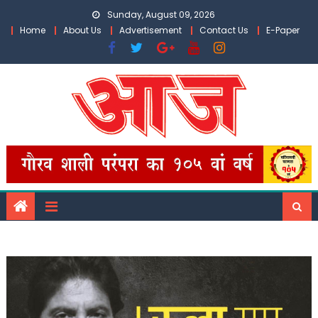
Skip
Sunday, August 09, 2026
to
Home
About Us
Advertisement
Contact Us
E-Paper
content