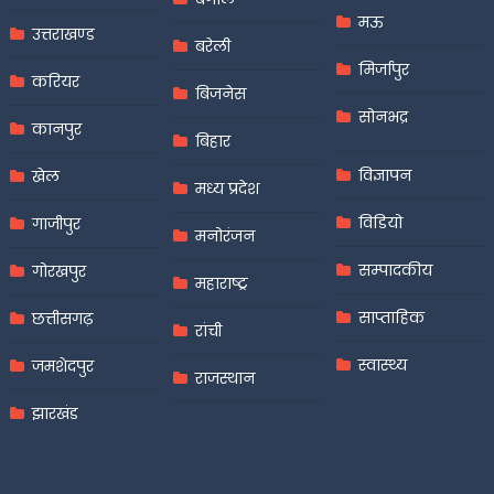
मऊ
उत्तराखण्ड
बरेली
मिर्जापुर
करियर
बिजनेस
सोनभद्र
कानपुर
बिहार
विज्ञापन
खेल
मध्य प्रदेश
विडियो
गाजीपुर
मनोरंजन
सम्पादकीय
गोरखपुर
महाराष्ट्र
साप्ताहिक
छत्तीसगढ़
रांची
स्वास्थ्य
जमशेदपुर
राजस्थान
झारखंड