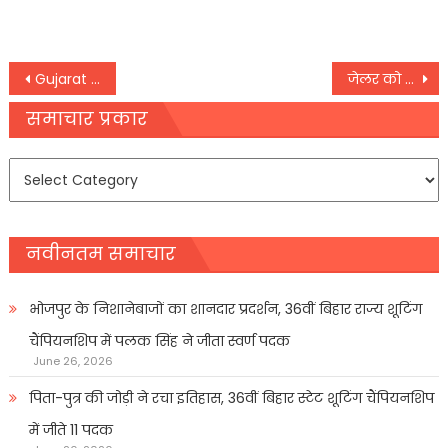
Post
Gujarat : मुफ्त बिजली, कर्ज माफी के बाद राहुल गांधी ने अब पुरानी पेंशन योजना को लेकर किया बड़ा एलान
जेलर को धमकाने के मामले में मुख्तार अंसारी दोषी करार, हाईकोर्ट ने सुनाई दो साल की सजा
navigation
समाचार प्रकार
समाचार
प्रकार
नवीनतम समाचार
भोजपुर के निशानेबाजों का शानदार प्रदर्शन, 36वीं बिहार राज्य शूटिंग
चैंपियनशिप में पलक सिंह ने जीता स्वर्ण पदक
June 26, 2026
पिता-पुत्र की जोड़ी ने रचा इतिहास, 36वीं बिहार स्टेट शूटिंग चैंपियनशिप
में जीते 11 पदक