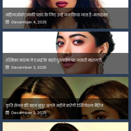
महिलाओंको उनकी पसंद के लिए उन्हें जज किया जाता है-मलाइका
Posted
December 4, 2025
on
रश्मिका मंदाना ने एआई के बढ़ते दुरुपयोग पर जतायी नाराजगी
Posted
December 3, 2025
on
कृति सेनन की बहन नूपुर अगले महीने करेंगी डेस्टिनेशन मैरिज
Posted
December 3, 2025
on