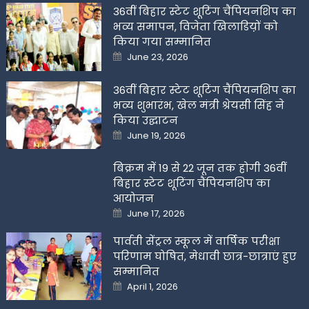
36वीं बिहार स्टेट शूटिंग चैंपियनशिप का
भव्य समापन, विजेता खिलाडिय़ों को
किया गया सम्मानित
Posted
June 23, 2026
on
36वीं बिहार स्टेट शूटिंग चैंपियनशिप का
भव्य शुभारंभ, खेल मंत्री श्रेयसी सिंह ने
किया उद्घाटन
Posted
June 19, 2026
on
बिक्रम में 19 से 22 जून तक होगी 36वीं
बिहार स्टेट शूटिंग चैंपियनशिप का
आयोजन
Posted
June 17, 2026
on
पार्वती सेंट्रल स्कूल में वार्षिक परीक्षा
परिणाम घोषित, मेधावी छात्र-छात्राएं हुए
सम्मानित
Posted
April 1, 2026
on