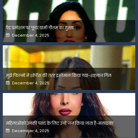
पेड प्रमोशन पर फूटा यामी गौतम का गुस्सा
Posted
December 4, 2025
on
मुझे फिल्मों में शोपीस की तरह इस्तेमाल किया गया-शहनाज गिल
Posted
December 4, 2025
on
महिलाओंको उनकी पसंद के लिए उन्हें जज किया जाता है-मलाइका
Posted
December 4, 2025
on