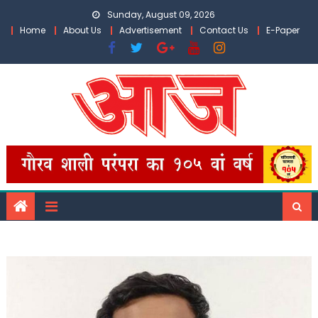
Skip
Sunday, August 09, 2026
to
Home
About Us
Advertisement
Contact Us
E-Paper
content