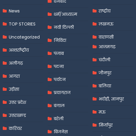
धनबाद
News
राष्ट्रीय
धर्म/आध्यात्म
TOP STORIES
लखनऊ
नयी दिल्ली
Uncategorized
वाराणसी
निविदा
आज़मगढ़
अन्तर्राष्ट्रीय
पंजाब
चंदौली
अलीगढ़
पटना
जौनपुर
आगरा
पर्यटन
बलिया
उड़ीसा
प्रयागराज
भदोही, ज्ञानपुर
उत्तर प्रदेश
बंगाल
मऊ
उत्तराखण्ड
बरेली
मिर्जापुर
करियर
बिजनेस