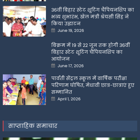
36वीं बिहार स्टेट शूटिंग चैंपियनशिप का
भव्य शुभारंभ, खेल मंत्री श्रेयसी सिंह ने
किया उद्घाटन
Posted
June 19, 2026
on
बिक्रम में 19 से 22 जून तक होगी 36वीं
बिहार स्टेट शूटिंग चैंपियनशिप का
आयोजन
Posted
June 17, 2026
on
पार्वती सेंट्रल स्कूल में वार्षिक परीक्षा
परिणाम घोषित, मेधावी छात्र-छात्राएं हुए
सम्मानित
Posted
April 1, 2026
on
साप्ताहिक समाचार