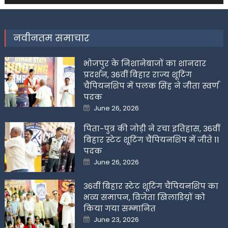
नवीनतम समाचार
भोजपुर के निशानेबाजों का शानदार
प्रदर्शन, 36वीं बिहार राज्य शूटिंग
चैंपियनशिप में पलक सिंह ने जीता स्वर्ण
पदक
Posted
June 26, 2026
on
पिता-पुत्र की जोड़ी ने रचा इतिहास, 36वीं
बिहार स्टेट शूटिंग चैंपियनशिप में जीते 11
पदक
Posted
June 26, 2026
on
36वीं बिहार स्टेट शूटिंग चैंपियनशिप का
भव्य समापन, विजेता खिलाडिय़ों को
किया गया सम्मानित
Posted
June 23, 2026
on