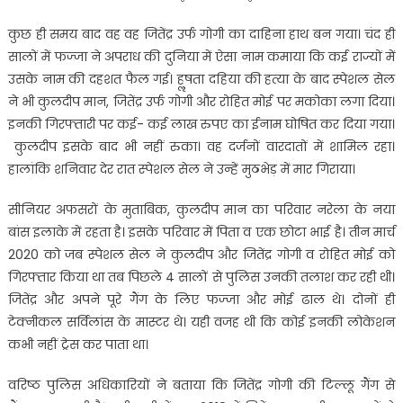
कुछ ही समय बाद वह वह जितेंद्र उर्फ गोगी का दाहिना हाथ बन गया। चंद ही
सालों में फज्जा ने अपराध की दुनिया में ऐसा नाम कमाया कि कई राज्यों में
उसके नाम की दहशत फैल गई। हॢषता दहिया की हत्या के बाद स्पेशल सेल
ने भी कुलदीप मान, जितेंद्र उर्फ गोगी और रोहित मोई पर मकोका लगा दिया।
इनकी गिरफ्तारी पर कई- कई लाख रुपए का ईनाम घोषित कर दिया गया।
कुलदीप इसके बाद भी नहीं रुका। वह दर्जनों वारदातों में शामिल रहा।
हालांकि शनिवार देर रात स्पेशल सेल ने उन्हें मुठभेड़ में मार गिराया।
सीनियर अफसरों के मुताबिक, कुलदीप मान का परिवार नरेला के नया
बांस इलाके में रहता है। इसके परिवार में पिता व एक छोटा भाई है। तीन मार्च
2020 को जब स्पेशल सेल ने कुलदीप और जितेंद्र गोगी व रोहित मोई को
गिरफ्तार किया था तब पिछले 4 सालों से पुलिस उनकी तलाश कर रही थी।
जितेंद्र और अपने पूरे गैंग के लिए फज्जा और मोई ढाल थे। दोनों ही
टेक्नीकल सर्विलांस के मास्टर थे। यही वजह थी कि कोई इनकी लोकेशन
कभी नहीं ट्रेस कर पाता था।
वरिष्ठ पुलिस अधिकारियों ने बताया कि जितेंद्र गोगी की टिल्लू गैंग से