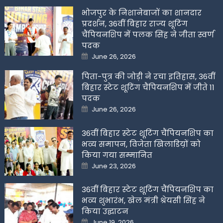
भोजपुर के निशानेबाजों का शानदार
प्रदर्शन, 36वीं बिहार राज्य शूटिंग
चैंपियनशिप में पलक सिंह ने जीता स्वर्ण
पदक
Posted
June 26, 2026
on
पिता-पुत्र की जोड़ी ने रचा इतिहास, 36वीं
बिहार स्टेट शूटिंग चैंपियनशिप में जीते 11
पदक
Posted
June 26, 2026
on
36वीं बिहार स्टेट शूटिंग चैंपियनशिप का
भव्य समापन, विजेता खिलाडिय़ों को
किया गया सम्मानित
Posted
June 23, 2026
on
36वीं बिहार स्टेट शूटिंग चैंपियनशिप का
भव्य शुभारंभ, खेल मंत्री श्रेयसी सिंह ने
किया उद्घाटन
Posted
June 19, 2026