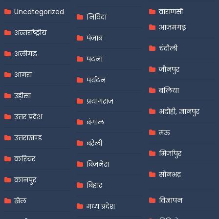
Uncategorized
वाराणसी
निविदा
आज़मगढ़
अन्तर्राष्ट्रीय
पंजाब
चंदौली
अलीगढ़
पटना
जौनपुर
आगरा
पर्यटन
बलिया
उड़ीसा
प्रयागराज
भदोही, ज्ञानपुर
उत्तर प्रदेश
बंगाल
मऊ
उत्तराखण्ड
बरेली
मिर्जापुर
करियर
बिजनेस
सोनभद्र
कानपुर
बिहार
विज्ञापन
खेल
मध्य प्रदेश