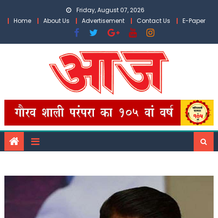
Skip
Friday, August 07, 2026
to
Home
About Us
Advertisement
Contact Us
E-Paper
content