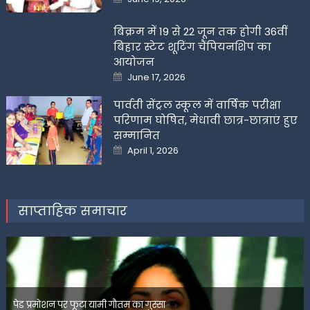
on
बिक्रम में 19 से 22 जून तक होगी 36वीं
बिहार स्टेट शूटिंग चैंपियनशिप का
आयोजन
Posted
June 17, 2026
on
पार्वती सेंट्रल स्कूल में वार्षिक परीक्षा
परिणाम घोषित, मेधावी छात्र-छात्राएं हुए
सम्मानित
Posted
April 1, 2026
on
साप्ताहिक समाचार
पेड प्रमोशन पर फूटा यामी गौतम का गुस्सा