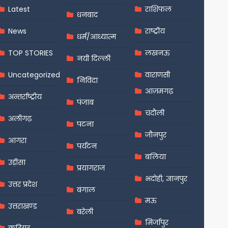
Latest
राशिफल
धनबाद
News
राष्ट्रीय
धर्म/आध्यात्म
TOP STORIES
लखनऊ
नयी दिल्ली
Uncategorized
वाराणसी
निविदा
आज़मगढ़
अन्तर्राष्ट्रीय
पंजाब
चंदौली
अलीगढ़
पटना
जौनपुर
आगरा
पर्यटन
बलिया
उड़ीसा
प्रयागराज
भदोही, ज्ञानपुर
उत्तर प्रदेश
बंगाल
मऊ
उत्तराखण्ड
बरेली
मिर्जापुर