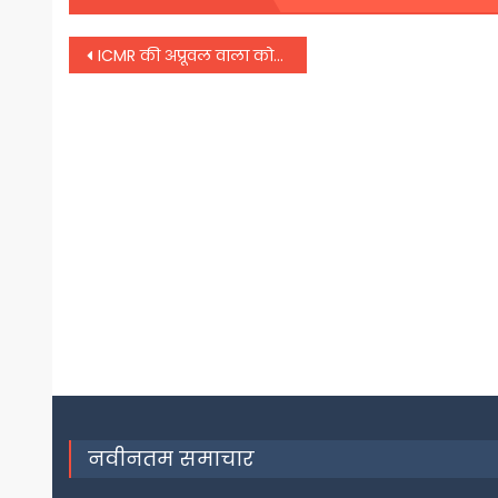
Post
ICMR की अप्रूवल वाला कोविड टेस्ट का नया किट, मात्र 15 मिनट में देगा रिजल्ट
navigation
नवीनतम समाचार