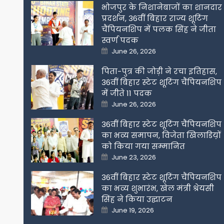
भोजपुर के निशानेबाजों का शानदार
प्रदर्शन, 36वीं बिहार राज्य शूटिंग
चैंपियनशिप में पलक सिंह ने जीता
स्वर्ण पदक
Posted
June 26, 2026
on
पिता-पुत्र की जोड़ी ने रचा इतिहास,
36वीं बिहार स्टेट शूटिंग चैंपियनशिप
में जीते 11 पदक
Posted
June 26, 2026
on
36वीं बिहार स्टेट शूटिंग चैंपियनशिप
का भव्य समापन, विजेता खिलाडिय़ों
को किया गया सम्मानित
Posted
June 23, 2026
on
36वीं बिहार स्टेट शूटिंग चैंपियनशिप
का भव्य शुभारंभ, खेल मंत्री श्रेयसी
सिंह ने किया उद्घाटन
Posted
June 19, 2026
on