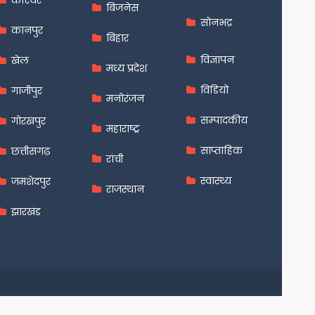
करियर
बिजनेस
सोनभद्र
कानपुर
बिहार
विज्ञापन
खेल
मध्य प्रदेश
विडियो
गाजीपुर
मनोरंजन
सम्पादकीय
गोरखपुर
महाराष्ट्र
साप्ताहिक
छत्तीसगढ़
रांची
स्वास्थ्य
जमशेदपुर
राजस्थान
झारखंड