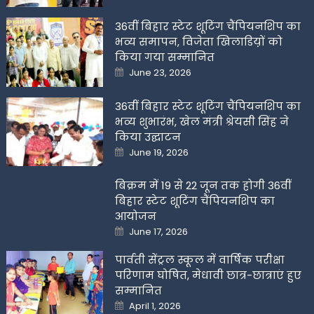
36वीं बिहार स्टेट शूटिंग चैंपियनशिप का
भव्य समापन, विजेता खिलाडिय़ों को
किया गया सम्मानित
Posted
June 23, 2026
on
36वीं बिहार स्टेट शूटिंग चैंपियनशिप का
भव्य शुभारंभ, खेल मंत्री श्रेयसी सिंह ने
किया उद्घाटन
Posted
June 19, 2026
on
बिक्रम में 19 से 22 जून तक होगी 36वीं
बिहार स्टेट शूटिंग चैंपियनशिप का
आयोजन
Posted
June 17, 2026
on
पार्वती सेंट्रल स्कूल में वार्षिक परीक्षा
परिणाम घोषित, मेधावी छात्र-छात्राएं हुए
सम्मानित
Posted
April 1, 2026
on