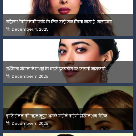
महिलाओंको उनकी पसंद के लिए उन्हें जज किया जाता है-मलाइका
Posted
December 4, 2025
on
रश्मिका मंदाना ने एआई के बढ़ते दुरुपयोग पर जतायी नाराजगी
Posted
December 3, 2025
on
कृति सेनन की बहन नूपुर अगले महीने करेंगी डेस्टिनेशन मैरिज
Posted
December 3, 2025
on