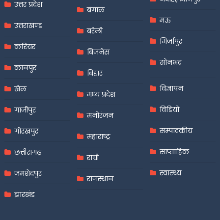
उत्तर प्रदेश
बंगाल
मऊ
उत्तराखण्ड
बरेली
मिर्जापुर
करियर
बिजनेस
सोनभद्र
कानपुर
बिहार
विज्ञापन
खेल
मध्य प्रदेश
विडियो
गाजीपुर
मनोरंजन
सम्पादकीय
गोरखपुर
महाराष्ट्र
साप्ताहिक
छत्तीसगढ़
रांची
स्वास्थ्य
जमशेदपुर
राजस्थान
झारखंड