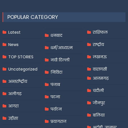
POPULAR CATEGORY
Latest
राशिफल
धनबाद
News
राष्ट्रीय
धर्म/आध्यात्म
TOP STORIES
लखनऊ
नयी दिल्ली
Uncategorized
वाराणसी
निविदा
आज़मगढ़
अन्तर्राष्ट्रीय
पंजाब
चंदौली
अलीगढ़
पटना
जौनपुर
आगरा
पर्यटन
बलिया
उड़ीसा
प्रयागराज
भदोही, ज्ञानपुर