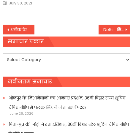
Posted
July 30, 2021
on
Post
अतीक के विरोधी बने प्रधान ने दी थी माफिया के परिवार को पनाह, हत्याकांड के बाद शाइस्ता भी पहुंची थी हटवा
Delhi : सिसोदिया की रिमांड पर कोर्ट ने सुरक्षित रखा फैसला, ईडी ने की कस्टडी बढ़ाने की मांग
navigation
समाचार प्रकार
समाचार
प्रकार
नवीनतम समाचार
भोजपुर के निशानेबाजों का शानदार प्रदर्शन, 36वीं बिहार राज्य शूटिंग
चैंपियनशिप में पलक सिंह ने जीता स्वर्ण पदक
June 26, 2026
पिता-पुत्र की जोड़ी ने रचा इतिहास, 36वीं बिहार स्टेट शूटिंग चैंपियनशिप