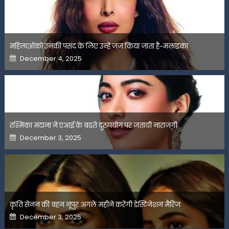
महिलाओंको उनकी पसंद के लिए उन्हें जज किया जाता है-मलाइका
Posted
December 4, 2025
on
रश्मिका मंदाना ने एआई के बढ़ते दुरुपयोग पर जतायी नाराजगी
Posted
December 3, 2025
on
कृति सेनन की बहन नूपुर अगले महीने करेंगी डेस्टिनेशन मैरिज
Posted
December 3, 2025
on