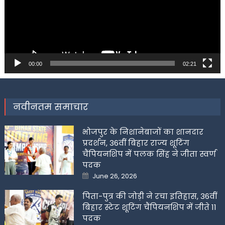
00:00
02:21
नवीनतम समाचार
भोजपुर के निशानेबाजों का शानदार
प्रदर्शन, 36वीं बिहार राज्य शूटिंग
चैंपियनशिप में पलक सिंह ने जीता स्वर्ण
पदक
Posted
June 26, 2026
on
पिता-पुत्र की जोड़ी ने रचा इतिहास, 36वीं
बिहार स्टेट शूटिंग चैंपियनशिप में जीते 11
पदक