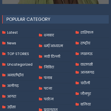
on
POPULAR CATEGORY
Latest
राशिफल
धनबाद
News
राष्ट्रीय
धर्म/आध्यात्म
TOP STORIES
लखनऊ
नयी दिल्ली
Uncategorized
वाराणसी
निविदा
आज़मगढ़
अन्तर्राष्ट्रीय
पंजाब
चंदौली
अलीगढ़
पटना
जौनपुर
आगरा
पर्यटन
बलिया
उड़ीसा
प्रयागराज