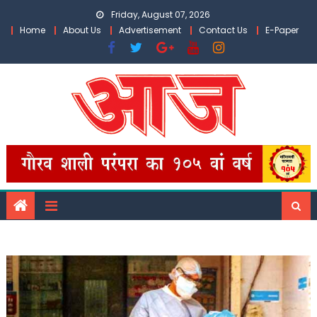
Skip
Friday, August 07, 2026
to
Home
About Us
Advertisement
Contact Us
E-Paper
content