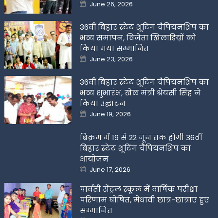
Posted
June 26, 2026
on
36वीं बिहार स्टेट शूटिंग चैंपियनशिप का
भव्य समापन, विजेता खिलाडिय़ों को
किया गया सम्मानित
Posted
June 23, 2026
on
36वीं बिहार स्टेट शूटिंग चैंपियनशिप का
भव्य शुभारंभ, खेल मंत्री श्रेयसी सिंह ने
किया उद्घाटन
Posted
June 19, 2026
on
बिक्रम में 19 से 22 जून तक होगी 36वीं
बिहार स्टेट शूटिंग चैंपियनशिप का
आयोजन
Posted
June 17, 2026
on
पार्वती सेंट्रल स्कूल में वार्षिक परीक्षा
परिणाम घोषित, मेधावी छात्र-छात्राएं हुए
सम्मानित