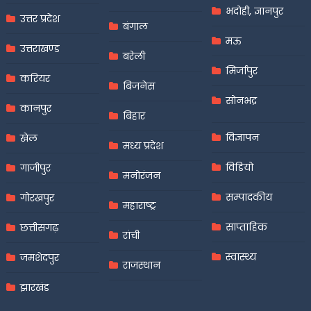
भदोही, ज्ञानपुर
उत्तर प्रदेश
बंगाल
मऊ
उत्तराखण्ड
बरेली
मिर्जापुर
करियर
बिजनेस
सोनभद्र
कानपुर
बिहार
विज्ञापन
खेल
मध्य प्रदेश
विडियो
गाजीपुर
मनोरंजन
सम्पादकीय
गोरखपुर
महाराष्ट्र
साप्ताहिक
छत्तीसगढ़
रांची
स्वास्थ्य
जमशेदपुर
राजस्थान
झारखंड