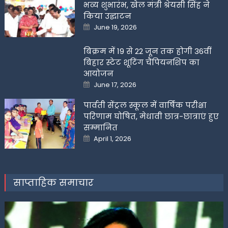
भव्य शुभारंभ, खेल मंत्री श्रेयसी सिंह ने
किया उद्घाटन
Posted
June 19, 2026
on
बिक्रम में 19 से 22 जून तक होगी 36वीं
बिहार स्टेट शूटिंग चैंपियनशिप का
आयोजन
Posted
June 17, 2026
on
पार्वती सेंट्रल स्कूल में वार्षिक परीक्षा
परिणाम घोषित, मेधावी छात्र-छात्राएं हुए
सम्मानित
Posted
April 1, 2026
on
साप्ताहिक समाचार