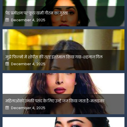
पेड प्रमोशन पर फूटा यामी गौतम का गुस्सा
Posted
December 4, 2025
on
मुझे फिल्मों में शोपीस की तरह इस्तेमाल किया गया-शहनाज गिल
Posted
December 4, 2025
on
महिलाओंको उनकी पसंद के लिए उन्हें जज किया जाता है-मलाइका
Posted
December 4, 2025
on