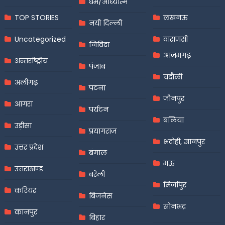
धर्म/आध्यात्म
TOP STORIES
लखनऊ
नयी दिल्ली
Uncategorized
वाराणसी
निविदा
आज़मगढ़
अन्तर्राष्ट्रीय
पंजाब
चंदौली
अलीगढ़
पटना
जौनपुर
आगरा
पर्यटन
बलिया
उड़ीसा
प्रयागराज
भदोही, ज्ञानपुर
उत्तर प्रदेश
बंगाल
मऊ
उत्तराखण्ड
बरेली
मिर्जापुर
करियर
बिजनेस
सोनभद्र
कानपुर
बिहार