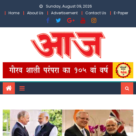
Skip
Sunday, August 09, 2026
to
Home
About Us
Advertisement
Contact Us
E-Paper
content