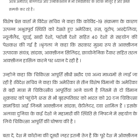
अरब अमीरात, बांग्लादेश और उज्बेकिस्तान में भी रेमडेसिविर के स्टाक मौजूद हैं और इनसे
सम्पर्क कर रहे हैं ।
विशेष प्रेस वार्ता में विदेश सचिव ने कहा कि कोविड-19 संक्रमण के कारण
उत्पन्न अभूतपूर्व स्थिति को देखते हुए अमेरिका, रूस, यूरोप, आस्ट्रेलिया,
न्यूजीलैंड, यूएई्, खाड़ी देशों, पड़ोसी देशों सहित 40 देशों से सहयोग की
पेशकश की गई है ।श्रृंगला ने कहा कि सरकार मुख्य रूप से आक्सीजन
उत्पादक संयंत्र, सांद्रक, आक्सीजन सिलिंडर, क्रायोजेनिक टैंकर सहित तरल
आक्सीजन हासिल करने पर ध्यान दे रही है ।
उन्होंने कहा कि चिकित्स आपूर्ति सीधी खरीद एवं अन्य माध्यमों से लाई जा
रही है ।विदेश सचिव ने कहा कि अमेरिका से तीन विशेष विमानों के अमेरिका
से बड़ी मात्रा में चिकित्सीय आपूर्तियां आने वाली है जिसमें से दो विमान
शुक्रवार को पहुंचेंगे ।रूस से भी बृहस्पतिवार को भारत को 20 टन चिकित्सा
सामग्रियां आई जिनमें आक्सीजन सांद्रक, वेंटीलेटर, दवा शामिल हैं । इसके
अलावा दुनिया के कई देशों ने महामारी की स्थिति से निपटने में सहयोग के
लिये चिकित्सा आपूर्ति की घोषणा की है ।
बता दें, देश में कोरोना की दूसरी लहर इतनी तेज है कि पूरे देश में ऑक्सीजन