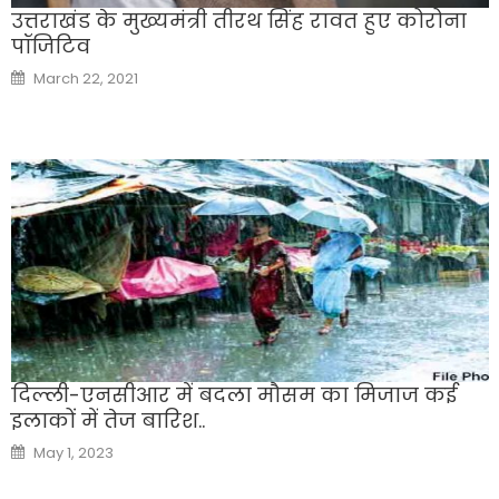
उत्तराखंड के मुख्यमंत्री तीरथ सिंह रावत हुए कोरोना
पॉजिटिव
Posted
March 22, 2021
on
दिल्ली-एनसीआर में बदला मौसम का मिजाज कई
इलाकों में तेज बारिश..
Posted
May 1, 2023
on