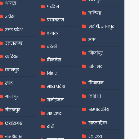
आगरा
पर्यटन
बलिया
उड़ीसा
प्रयागराज
भदोही, ज्ञानपुर
उत्तर प्रदेश
बंगाल
मऊ
उत्तराखण्ड
बरेली
मिर्जापुर
करियर
बिजनेस
सोनभद्र
कानपुर
बिहार
विज्ञापन
खेल
मध्य प्रदेश
विडियो
गाजीपुर
मनोरंजन
सम्पादकीय
गोरखपुर
महाराष्ट्र
साप्ताहिक
छत्तीसगढ़
रांची
स्वास्थ्य
जमशेदपुर