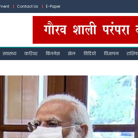
ement
Contact Us
E-Paper
स्वास्थ्य
करियर
बिजनेस
खेल
विडियो
विज्ञापन
राशि