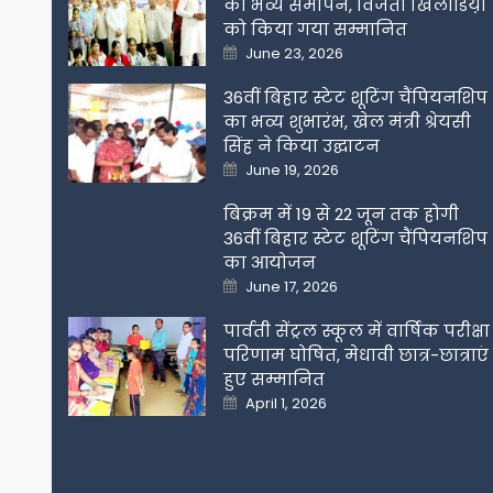
का भव्य समापन, विजेता खिलाडिय़ों
को किया गया सम्मानित
Posted
June 23, 2026
on
36वीं बिहार स्टेट शूटिंग चैंपियनशिप
का भव्य शुभारंभ, खेल मंत्री श्रेयसी
सिंह ने किया उद्घाटन
Posted
June 19, 2026
on
बिक्रम में 19 से 22 जून तक होगी
36वीं बिहार स्टेट शूटिंग चैंपियनशिप
का आयोजन
Posted
June 17, 2026
on
पार्वती सेंट्रल स्कूल में वार्षिक परीक्षा
परिणाम घोषित, मेधावी छात्र-छात्राएं
हुए सम्मानित
Posted
April 1, 2026
on