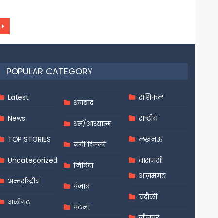
POPULAR CATEGORY
Latest
राशिफल
धनबाद
News
राष्ट्रीय
धर्म/आध्यात्म
TOP STORIES
लखनऊ
नयी दिल्ली
Uncategorized
वाराणसी
निविदा
आज़मगढ़
अन्तर्राष्ट्रीय
पंजाब
चंदौली
अलीगढ़
पटना
जौनपुर