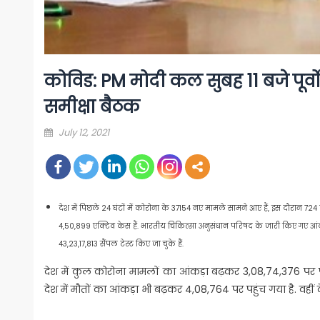
कोविड: PM मोदी कल सुबह 11 बजे पूर्वोत्त
समीक्षा बैठक
Posted
July 12, 2021
on
देश में पिछले 24 घंटों में कोरोना के 37154 नए मामले सामने आए हैं, इस दौरान 724
4,50,899 एक्टिव केस हैं. भारतीय चिकित्सा अनुसंधान परिषद के जारी किए गए आ
43,23,17,813 सैंपल टेस्ट किए जा चुके हैं.
देश में कुल कोरोना मामलों का आंकड़ा बढ़कर 3,08,74,376 पर पह
देश में मौतों का आंकड़ा भी बढ़कर 4,08,764 पर पहुंच गया है. वही