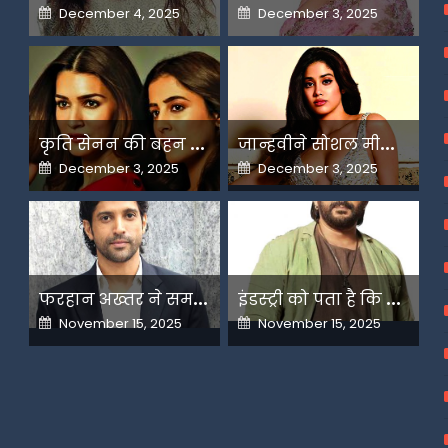
Posted
Posted
December 4, 2025
December 3, 2025
on
on
क
ृति सेनन की बहन नूपुर अगले महीने करेंगी डेस्टिनेशन मैरिज
ज
ान्हवीने सोशल मीडियापर उठाये सवाल
Posted
Posted
December 3, 2025
December 3, 2025
on
on
फ
रहान अख्तर ने समझाया देशभक्ति और अंधभक्ति का फर्क
इ
ंडस्ट्री को पता है कि मैं कहीं नहीं जाने वाला-अरशद वारसी
Posted
Posted
November 15, 2025
November 15, 2025
on
on