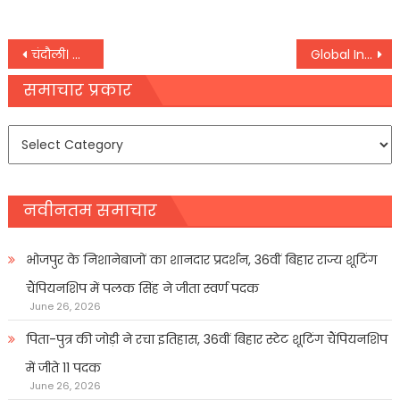
Post
चंदौली। रायल ताल को लेकर सपाई हुए उग्र
Global Investors Summit : इंदौर में ग्लोबल इन्वेस्टर्स समिट का आगाज, एमपी अजब, गजब और सजग-पीएम मोदी
navigation
समाचार प्रकार
समाचार
प्रकार
नवीनतम समाचार
भोजपुर के निशानेबाजों का शानदार प्रदर्शन, 36वीं बिहार राज्य शूटिंग
चैंपियनशिप में पलक सिंह ने जीता स्वर्ण पदक
June 26, 2026
पिता-पुत्र की जोड़ी ने रचा इतिहास, 36वीं बिहार स्टेट शूटिंग चैंपियनशिप
में जीते 11 पदक
June 26, 2026