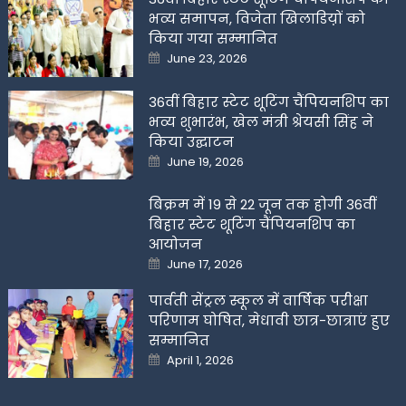
भव्य समापन, विजेता खिलाडिय़ों को
किया गया सम्मानित
Posted
June 23, 2026
on
36वीं बिहार स्टेट शूटिंग चैंपियनशिप का
भव्य शुभारंभ, खेल मंत्री श्रेयसी सिंह ने
किया उद्घाटन
Posted
June 19, 2026
on
बिक्रम में 19 से 22 जून तक होगी 36वीं
बिहार स्टेट शूटिंग चैंपियनशिप का
आयोजन
Posted
June 17, 2026
on
पार्वती सेंट्रल स्कूल में वार्षिक परीक्षा
परिणाम घोषित, मेधावी छात्र-छात्राएं हुए
सम्मानित
Posted
April 1, 2026
on