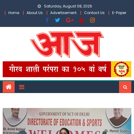
Skip
Saturday, August 08, 2026
to
Home
About Us
Advertisement
Contact Us
E-Paper
content