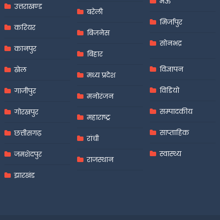
मऊ
उत्तराखण्ड
बरेली
मिर्जापुर
करियर
बिजनेस
सोनभद्र
कानपुर
बिहार
विज्ञापन
खेल
मध्य प्रदेश
विडियो
गाजीपुर
मनोरंजन
सम्पादकीय
गोरखपुर
महाराष्ट्र
साप्ताहिक
छत्तीसगढ़
रांची
स्वास्थ्य
जमशेदपुर
राजस्थान
झारखंड