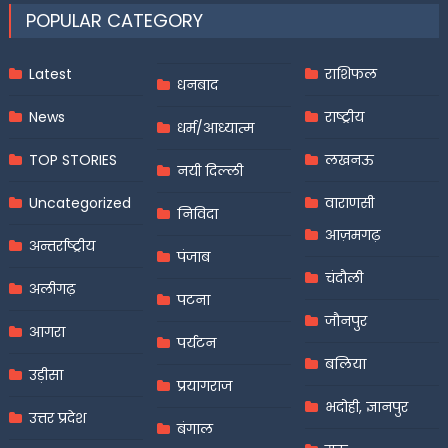
POPULAR CATEGORY
Latest
राशिफल
धनबाद
News
राष्ट्रीय
धर्म/आध्यात्म
TOP STORIES
लखनऊ
नयी दिल्ली
Uncategorized
वाराणसी
निविदा
आज़मगढ़
अन्तर्राष्ट्रीय
पंजाब
चंदौली
अलीगढ़
पटना
जौनपुर
आगरा
पर्यटन
बलिया
उड़ीसा
प्रयागराज
भदोही, ज्ञानपुर
उत्तर प्रदेश
बंगाल