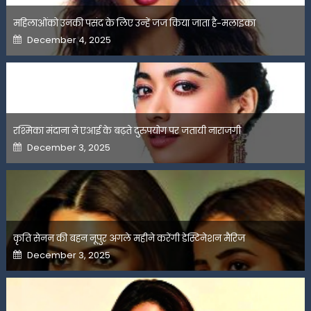
महिलाओंको उनकी पसंद के लिए उन्हें जज किया जाता है-मलाइका
Posted
December 4, 2025
on
रश्मिका मंदाना ने एआई के बढ़ते दुरुपयोग पर जतायी नाराजगी
Posted
December 3, 2025
on
कृति सेनन की बहन नूपुर अगले महीने करेंगी डेस्टिनेशन मैरिज
Posted
December 3, 2025
on