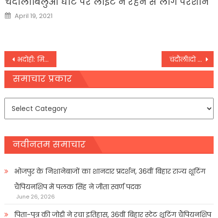
चंदौली।बलुआ घाट पर लाइट न रहने से लोग परेशान
Posted
April 19, 2021
on
Post
भदोही: मिट्टी की दीवार गिरी, दो सगे भाइयों की दबने से मौत
चंदौली।दो दिवसीय खेल प्रतियोगिता का आयोजन
navigation
समाचार प्रकार
समाचार
प्रकार
नवीनतम समाचार
भोजपुर के निशानेबाजों का शानदार प्रदर्शन, 36वीं बिहार राज्य शूटिंग
चैंपियनशिप में पलक सिंह ने जीता स्वर्ण पदक
June 26, 2026
पिता-पुत्र की जोड़ी ने रचा इतिहास, 36वीं बिहार स्टेट शूटिंग चैंपियनशिप