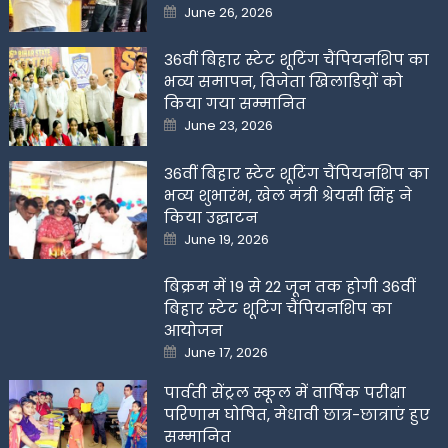
Posted
June 26, 2026
on
36वीं बिहार स्टेट शूटिंग चैंपियनशिप का
भव्य समापन, विजेता खिलाडिय़ों को
किया गया सम्मानित
Posted
June 23, 2026
on
36वीं बिहार स्टेट शूटिंग चैंपियनशिप का
भव्य शुभारंभ, खेल मंत्री श्रेयसी सिंह ने
किया उद्घाटन
Posted
June 19, 2026
on
बिक्रम में 19 से 22 जून तक होगी 36वीं
बिहार स्टेट शूटिंग चैंपियनशिप का
आयोजन
Posted
June 17, 2026
on
पार्वती सेंट्रल स्कूल में वार्षिक परीक्षा
परिणाम घोषित, मेधावी छात्र-छात्राएं हुए
सम्मानित