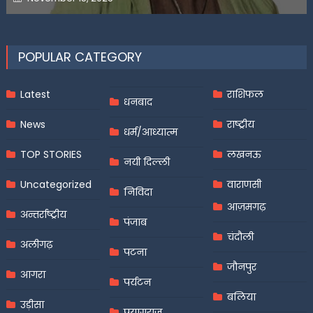
on
POPULAR CATEGORY
Latest
राशिफल
धनबाद
News
राष्ट्रीय
धर्म/आध्यात्म
TOP STORIES
लखनऊ
नयी दिल्ली
Uncategorized
वाराणसी
निविदा
आज़मगढ़
अन्तर्राष्ट्रीय
पंजाब
चंदौली
अलीगढ़
पटना
जौनपुर
आगरा
पर्यटन
बलिया
उड़ीसा
प्रयागराज