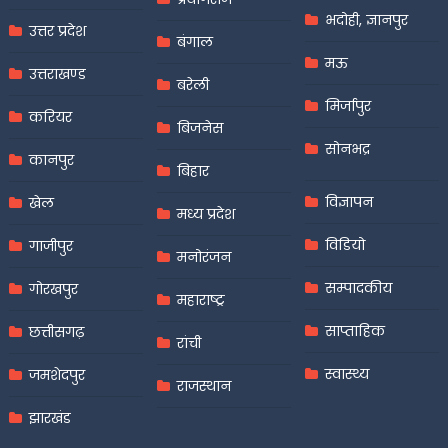
भदोही, ज्ञानपुर
उत्तर प्रदेश
बंगाल
मऊ
उत्तराखण्ड
बरेली
मिर्जापुर
करियर
बिजनेस
सोनभद्र
कानपुर
बिहार
विज्ञापन
खेल
मध्य प्रदेश
विडियो
गाजीपुर
मनोरंजन
सम्पादकीय
गोरखपुर
महाराष्ट्र
साप्ताहिक
छत्तीसगढ़
रांची
स्वास्थ्य
जमशेदपुर
राजस्थान
झारखंड