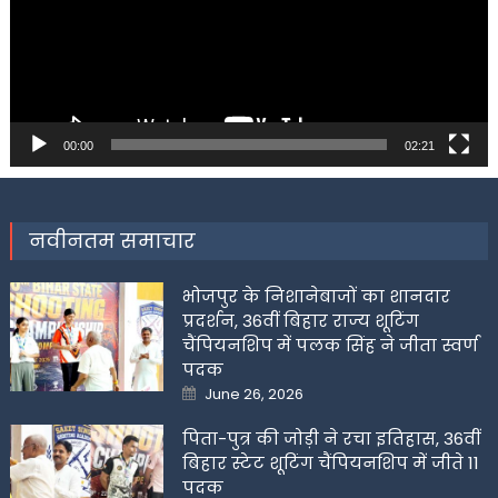
00:00
02:21
नवीनतम समाचार
भोजपुर के निशानेबाजों का शानदार
प्रदर्शन, 36वीं बिहार राज्य शूटिंग
चैंपियनशिप में पलक सिंह ने जीता स्वर्ण
पदक
Posted
June 26, 2026
on
पिता-पुत्र की जोड़ी ने रचा इतिहास, 36वीं
बिहार स्टेट शूटिंग चैंपियनशिप में जीते 11
पदक