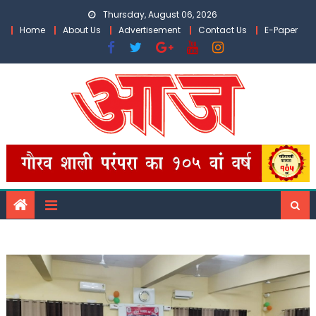
Skip
Thursday, August 06, 2026
to
Home
About Us
Advertisement
Contact Us
E-Paper
content