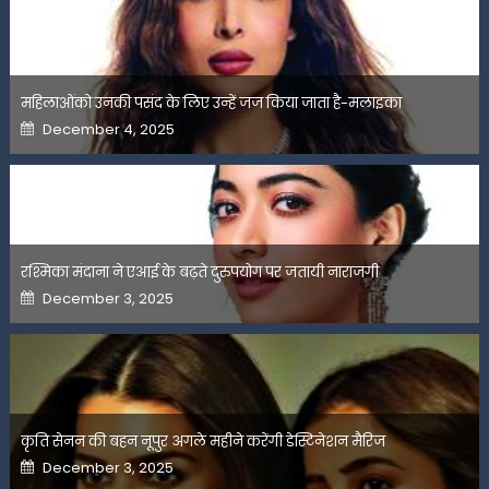
महिलाओंको उनकी पसंद के लिए उन्हें जज किया जाता है-मलाइका
Posted
December 4, 2025
on
रश्मिका मंदाना ने एआई के बढ़ते दुरुपयोग पर जतायी नाराजगी
Posted
December 3, 2025
on
कृति सेनन की बहन नूपुर अगले महीने करेंगी डेस्टिनेशन मैरिज
Posted
December 3, 2025
on