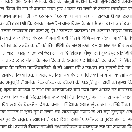
तिभाग किया और अपने हुनर.कौशल का बखूबी प्रदर्शन किया। मुगलसराय कार्य
ाल दिवस के रूप में मनाया गया। इस अवसर पर बच्चो ने रंगारंग कार्यक्रम प्रस
रथम प्रधान मंत्री जवाहरलाल नेहरू को भुलाया नहीं जा सकता है। वही संस्थ
े रहे। उनकी इच्छा थी कि उनका जन्मदिन बाल दिवस के रुप में मनाया जाए और 
ें उनके जन्मदिन को मना रहे हैं। अलीनगर प्रतिनिधि के अनुसार केंद्रीय विद्
ी जयंती बाल दिवस के रूप में मनायी गयी जिसमें विभिन्न कार्यक्रम आयोजित 
जीवन एवं उनके कार्यों को विद्यार्थियों के समक्ष रखा। इस अवसर पर विद्याल
मार, चारु भारद्वाज एवं ललिता राम आदि शिक्षक मौजूद रहे। दुलहीपुर प्रतिनिध
ित जवाहर लाल नेहरू के जन्मदिवस के अवसर पर शिक्षकों एवं बच्चों ने मि
यालय के वरिष्ठ पदाधिकारियों ने माँ शारदा की आराधना एवं तुलसी वेदी पर
समर्पित किया। उक्त अवसर पर विद्यालय के सभी शिक्षकों ने बच्चों के सानिध्य
ूति में अनेकानेक मोहक कार्यक्रमों की प्रस्तुति द्वारा सभी को मुग्ध क
हक समूह नृत्य के माध्यम से सभी को आनंदविभोर कर दिया उक्त अवसर पर विद्याल
 कहा कि बच्चों निरंतर बिना फल की चिंता किए पूरे मनोयोग से अपने लक्ष्य 
िद्यालय के चेयरमैंन दीपक बजाज, निदेशक श्याम सुंदर बजाज, निदेशिका म
एवं समस्त शिक्षक वृंद व बच्चों की गरिमापूर्ण उपस्थिती थी। वही दुल्हीपुर क्षेत्
पुर के संयुक्त तत्वाधान में बाल दिवस समारोह हर्षोल्लास पूर्वक मनाया ग
हे। उन्होंने विज्ञान प्रदर्शनी तथा प्रोजेक्टर व कम्प्युटर रूम का उद्घाटन क