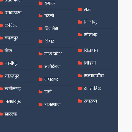
उत्तर प्रदेश
बंगाल
मऊ
उत्तराखण्ड
बरेली
मिर्जापुर
करियर
बिजनेस
सोनभद्र
कानपुर
बिहार
विज्ञापन
खेल
मध्य प्रदेश
विडियो
गाजीपुर
मनोरंजन
सम्पादकीय
गोरखपुर
महाराष्ट्र
साप्ताहिक
छत्तीसगढ़
रांची
स्वास्थ्य
जमशेदपुर
राजस्थान
झारखंड