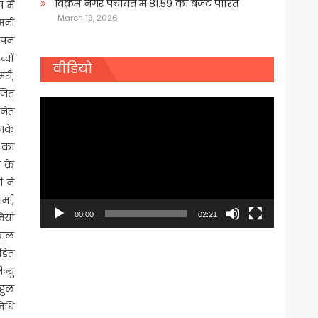
बिक्रम नगर पंचायत में 81.59 का बजट पारित
 में
March 19, 2026
यमनी
ञापन
्चों
वीडियो
मरी,
ोजित
Video
ानित
Player
उनके
 का
य के
ी ने
्मा,
00:00
02:21
ियां
 बाल
ंडित
न्धु
हुल
निधि