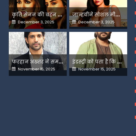
क
ृति सेनन की बहन नूपुर अगले महीने करेंगी डेस्टिनेशन मैरिज
ज
ान्हवीने सोशल मीडियापर उठाये सवाल
Posted
Posted
December 3, 2025
December 3, 2025
on
on
फ
रहान अख्तर ने समझाया देशभक्ति और अंधभक्ति का फर्क
इ
ंडस्ट्री को पता है कि मैं कहीं नहीं जाने वाला-अरशद वारसी
Posted
Posted
November 15, 2025
November 15, 2025
on
on