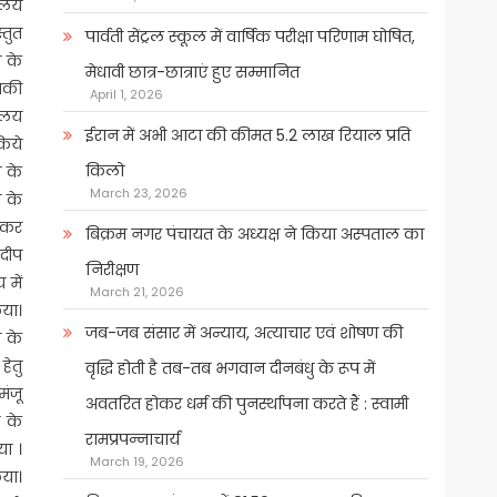
ालय
्तुत
पार्वती सेंट्रल स्कूल में वार्षिक परीक्षा परिणाम घोषित,
ा के
मेधावी छात्र-छात्राएं हुए सम्मानित
उनकी
April 1, 2026
यालय
ईरान में अभी आटा की कीमत 5.2 लाख रियाल प्रति
किये
किलो
य के
March 23, 2026
ि के
लकर
बिक्रम नगर पंचायत के अध्यक्ष ने किया अस्पताल का
 दीप
निरीक्षण
 में
March 21, 2026
िया।
जब-जब संसार में अन्याय, अत्याचार एवं शोषण की
य के
हेतु
वृद्धि होती है तब-तब भगवान दीनबंधु के रूप में
ंजू
अवतरित होकर धर्म की पुनर्स्थापना करते हैं : स्वामी
र के
रामप्रपन्नाचार्य
या ।
March 19, 2026
िया।