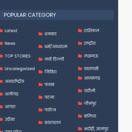
POPULAR CATEGORY
Latest
राशिफल
धनबाद
News
राष्ट्रीय
धर्म/आध्यात्म
TOP STORIES
लखनऊ
नयी दिल्ली
Uncategorized
वाराणसी
निविदा
आज़मगढ़
अन्तर्राष्ट्रीय
पंजाब
चंदौली
अलीगढ़
पटना
जौनपुर
आगरा
पर्यटन
बलिया
उड़ीसा
प्रयागराज
भदोही, ज्ञानपुर