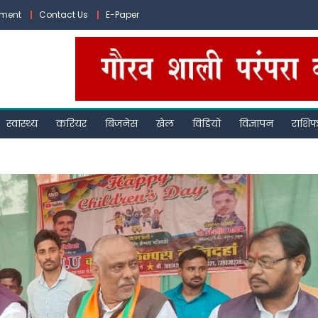
ement
Contact Us
E-Paper
स्वास्थ्य
करियर
बिजनेस
खेल
विडियो
विज्ञापन
राशि