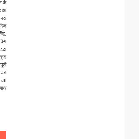
 में
ैलाश
ुंजय
 दिन
िंह,
चिंग
। इस
 कूद
पूरी
ं का
ाया।
सनाथ