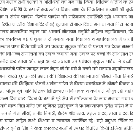
टीएम मशीन सभी दर्शकों व अतिथियों का मन मोह लिया। विशिष्ट अतिथि के रूप
शेष अतिथि के रूप में सकलडीहा विधानसभा के निवर्तमान प्रत्याशी श्री सूर्
व व संदीप पाण्डेय, दिलीप पाण्डेय की गरिमामय उपस्थिति रही। धन्यवाद ज्
्थित भारतीय विद्या मंदिर में बड़े धूमधाम से बाल दिवस मनाया गया जिस पर बच
यालय माध्यमिक स्कूल एवं आचार्य सीताराम चतुर्वेदी महिला महाविद्यालय, डो
 कार्यक्रम बड़े ही धूमधाम से मनाया गया। विद्यालय व महाविद्यालय में आय
 स्थान प्राप्त विजेताओं को उप प्रबंधक मुकुल पांडेय ने प्रमाण पत्र देकर सम्म
 की विभिन्न सामग्रियों का स्टॉल लगाया गया। स्टॉल पर बच्चों के साथ.साथ 
रीद कर खाया और खूब आनंद उठाया। उप प्रबंधक मुकुल पांडेय ने बच्चों
ानमंत्री पंडित जवाहर लाल नेहरू जी के बारे में बच्चों को बताया। महाविद्याल
ा करते हुए उनकी प्रशंसा की। विद्यालय की प्रधानाचार्या श्रीमती नीता त्रिपाठ
लय की शिक्षिका श्रीमती अनीता पांडेय ने किया। कार्यक्रम में श्रीमती किरन शर
दीपक मिश्रा, पीयूष दुबे आदि शिक्षक शिक्षिकाए अभिभावक व कर्मचारी मौजूद रहे। चहन
जन्म दिन बाल दिवस के रूप में पूरे क्षेत्र में हर्षोल्लास के साथ मनाया गया।
्री बाल विद्या मंदिर एवं जूनियर हाईस्कूल में प्रधानाध्यापक दुर्गेश पांडेय ने प
य रूप से गीता मौर्या, संजीव त्रिपाठी, शैलेष श्रीवास्तव, अतुल यादव, माया यादव, सि
िता यादव सहित सभी शिक्षक व छात्रगण उपस्थित रहे। वहीं महुअर स्थित रा
ंसिपल बृजेश सिंह ने केक काटकर बच्चों में उपहार वितरित किये। इलिया प्रति