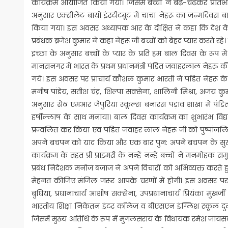
कार्यक्रम आयोजित किया गया। जिसमें बच्चों ने बढ़-चढ़कर प्र
अनुसार एक्सीलेंट बायो इंस्टीट्यूट में चाचा नेहरू का जन्मदिवस ब
किया गया। इस अवसर अध्यापक आर के दीक्षित ने कहा कि देश के प्
प्रबंधक ब्रजेश कुमार ने कहा नेहरू जी बच्चों को बेहद प्यार करत
इच्छा के अनुसार बच्चों के प्यार के प्रति हम बाल दिवस के रूप म
मानसनगर में भारत के प्रथम प्रधानमंत्री पंडित जवाहरलाल नेहरु क
गये। इस अवसर पर प्राचार्य कौशल कुमार भारती ने पंडित नेहरू के 
मनीष पांडेय, सतीश चंद्र, शिल्पा सक्सेना, शालिनी मिश्रा, अजय कु
अनुसार सेठ एमआर जैपुरिया स्कूल्स बनारस पड़ाव शाखा में पंड
हर्षोल्लाष के साथ मनाया। बाल दिवस कार्यक्रम का शुभारंभ विद्
प्रज्वलित कर किया एवं पंडित जवाहर लाल नेहरू जी को पुष्पांजलि 
अपने बचपन को याद किया और एक बार पुन: अपने बचपन के सुखद अनुभ
कार्यक्रम के तहत प्री प्राइमरी के नन्हें नन्हें बच्चों ने मनमो
प्रबंध निदेशक मनोज बजाज ने अपने विचारों को अभिव्यक्त करते हुए
मेहनत कीजिए मंजिल जरूर आपके चरणों में होगी। इस अवसर पर व
बुधिया, प्रधानाचार्य आशीष सक्सेना, उपप्रधानाचार्य प्रियंका मुखर्जी 
भारतीय शिक्षा निकेतन इंटर कॉलेज व बीएसएन इंग्लिश स्कूल दुलही
जिसमें मुख्य अतिथि के रूप में मुगलसराय के विधायक रमेश जायसवाल र