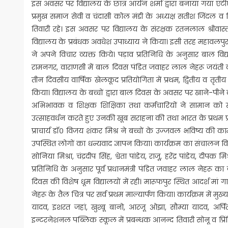
इस अवसर पर विद्यालय के छात्र आर्यन शर्मा द्वारा बनाया गया ए
प्रमुख समाज सेवी व चंदासी कोल मंडी के अध्यक्ष सतीश जिंदल व वि
तिवारी रहे। इस अवसर पर विद्यालय के संरक्षक रतनलाल श्रीवास्त
विद्यालय के प्रबंधक अवधेश उपाध्याय ने किया। इसी तरह महावलपुर स
ने अपने विचार व्यक्त किये। पड़ाव प्रतिनिधि के अनुसार बाल विद्
रामनगर, वाराणसी में बाल दिवस पंडित जवाहर लाल नेहरू जयंती का
तीन दिवसीय वार्षिक खेलकूद प्रतियोगिता में प्रथम, द्वितीय व तृतीय
किया। विद्यालय के बच्चों द्वारा बाल दिवस के अवसर पर खाने-पीने
अभिभावक व शिक्षक शिक्षिका तथा कर्मचारियों ने सामान को ख
उत्साहवर्धन करते हुए उनकी खूब सराहना की तथा भारत के प्रथम प्रध
प्राचार्य डॉ० विजय शंकर मिश्र ने बच्चों के उज्जवल भविष्य की कामन
उपस्थित लोगों का धन्यवाद ज्ञापन किया। कार्यक्रम का संचालन विद्या
सोनिया मिश्रा, चंद्रदीप सिंह, श्वेता पांडेय, राजू, हरेंद्र पांडेय, 
प्रतिनिधि के अनुसार पूर्व प्रधानमंत्री पंडित जवाहर लाल नेहरू का 
दिवस की विशेष धूम विद्यालयों में रही। मारूफपुर स्थित आदर्श मां गायत
नेहरू के तैल चित्र पर सर्व प्रथम माल्यार्पण किया। कार्यक्रम में मुख्
यादव, इशरत जहां, खुश्बू बानो, आरजू ओझा, सौम्या यादव, अर्प
इन्टरनेशनल पब्लिक स्कूल में प्रबन्धक आनन्द तिवारी सोनू व प्रि