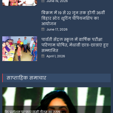
June 19, 2026
on
बिक्रम में 19 से 22 जून तक होगी 36वीं
बिहार स्टेट शूटिंग चैंपियनशिप का
आयोजन
Posted
June 17, 2026
on
पार्वती सेंट्रल स्कूल में वार्षिक परीक्षा
परिणाम घोषित, मेधावी छात्र-छात्राएं हुए
सम्मानित
Posted
April 1, 2026
on
साप्ताहिक समाचार
पेड प्रमोशन पर फूटा यामी गौतम का गुस्सा