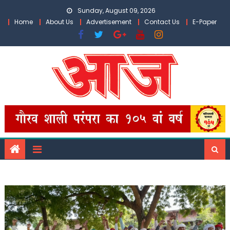
Skip
Sunday, August 09, 2026
to
Home
About Us
Advertisement
Contact Us
E-Paper
content