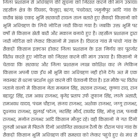
जिला प्रशासन से अधिग्रहण की सूचना को निरस्त करने की मांग उठाया।
तहसील क्षेत्र के दिघवट, फेसुड़ा, बरंगा, पंचदेवरा, जमुनीपुर आदि गांव के
करीब 1818 एकड़ भूमि सरकारी रायल ताल बताते हुए सैकड़ों किसानों को
भूमि अधिग्रहण के लिये नोटिस जारी किया गया है। जबकि उक्त भूमि पर
वर्षो से किसान खेती बारी और मकान बनाये हुए है। तहसील प्रशासन द्वारा
जारी नोटिस को लेकर किसानों में उबाल है। दिघटव गांव में पांचों गांव के
सैकड़ों किसान इक्टठा होकर जिला प्रशासन के इस निर्णय का पूरजोर
विरोध करते हुए नोटिस को निरस्त करने की मांग उठाया है। किसानों ने
चेताया कि सरकार और जिला प्रशासन लाख कोशिश कर ले लेकिन
किसान अपनी एक ईंच भी भूमि का अधिग्रहण नही होने देंगे। अंत में एक
नवम्बर से धरना प्रदर्शन शुरू करने की चेतावनी दिया है। इस मौके पर विरोध
जताने वालों में किसान नेता मनमन सिंह, सरवन राजभर, कृष्णा राय, राज
बहादूर सिंह, राम अवध राजभर, बृजेंद्र प्रताप उर्फ तूफान सिंह, लाले अंसारी,
रामअवध यादव, पंचम चौहान, संजय राजभर, अशोक राजभर, जग्गू राजभर,
दूधनाथ राजभर, झुलाई पटेल, नरसिंह मौर्य, राघवेंद्र सिंह, मोनू राम, पंजाबी
राजभर, मनोज राजभर आदि किसान मौजूद रहे। वही किसानों ने गत दिनों
तुलसी आश्रम में पिछले दिनों आयोजित सावधान रैली के दौरान पांच गांव के
सैकड़ों किसान भूमि अधिग्रहण की समस्या को लेकर पहुंचे हुए थे। मंच से