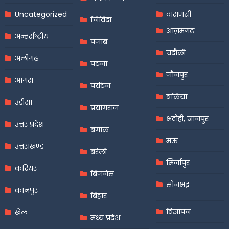
Uncategorized
वाराणसी
निविदा
आज़मगढ़
अन्तर्राष्ट्रीय
पंजाब
चंदौली
अलीगढ़
पटना
जौनपुर
आगरा
पर्यटन
बलिया
उड़ीसा
प्रयागराज
भदोही, ज्ञानपुर
उत्तर प्रदेश
बंगाल
मऊ
उत्तराखण्ड
बरेली
मिर्जापुर
करियर
बिजनेस
सोनभद्र
कानपुर
बिहार
विज्ञापन
खेल
मध्य प्रदेश