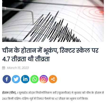
चीन के होतान में भूकंप, रिक्टर स्केल पर
4.7 तीव्रता थी तीव्रता
Posted
March 15, 2023
on
होतान (चीन), ।
यूनाइटेड स्टेट्स जियोलॉजिकल सर्वे (यूएसजीएस) ने बुधवार को चीन के होतान से
263 किमी दक्षिण-दक्षिण-पूर्व में रिक्टर पैमाने पर 4.7 तीव्रता का भूकंप दर्ज किया।