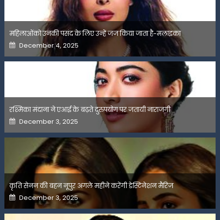
महिलाओंको उनकी पसंद के लिए उन्हें जज किया जाता है-मलाइका
Posted
December 4, 2025
on
रश्मिका मंदाना ने एआई के बढ़ते दुरुपयोग पर जतायी नाराजगी
Posted
December 3, 2025
on
कृति सेनन की बहन नूपुर अगले महीने करेंगी डेस्टिनेशन मैरिज
Posted
December 3, 2025
on