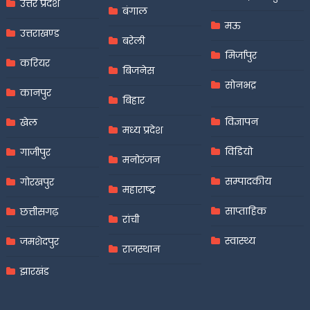
उत्तर प्रदेश
बंगाल
मऊ
उत्तराखण्ड
बरेली
मिर्जापुर
करियर
बिजनेस
सोनभद्र
कानपुर
बिहार
विज्ञापन
खेल
मध्य प्रदेश
विडियो
गाजीपुर
मनोरंजन
सम्पादकीय
गोरखपुर
महाराष्ट्र
साप्ताहिक
छत्तीसगढ़
रांची
स्वास्थ्य
जमशेदपुर
राजस्थान
झारखंड