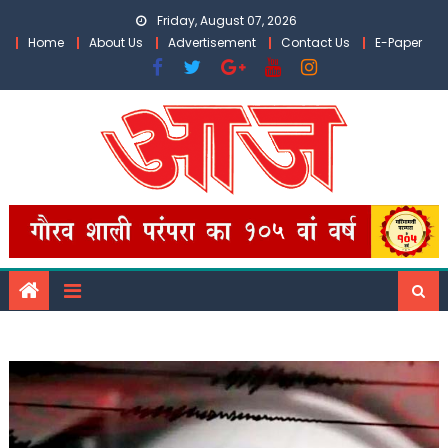
Skip
Friday, August 07, 2026
to
Home
About Us
Advertisement
Contact Us
E-Paper
content