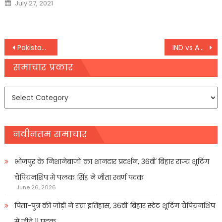
Posted
July 27, 2021
on
Post
Pakistan: इमरान खान पर लटकी गिरफ्तारी की तलवार
IND vs AUS: भारत-ऑस्‍ट्रेलिया के बीच रोमांचक होगी जंग, वनडे सीरीज का पूरा कार्यक्रम देखें यहां
navigation
समाचार प्रकार
समाचार
प्रकार
नवीनतम समाचार
भोजपुर के निशानेबाजों का शानदार प्रदर्शन, 36वीं बिहार राज्य शूटिंग
चैंपियनशिप में पलक सिंह ने जीता स्वर्ण पदक
June 26, 2026
पिता-पुत्र की जोड़ी ने रचा इतिहास, 36वीं बिहार स्टेट शूटिंग चैंपियनशिप
में जीते 11 पदक