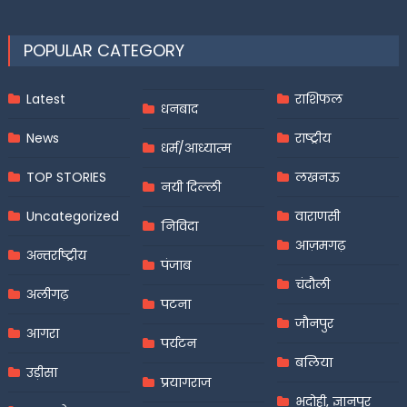
POPULAR CATEGORY
Latest
राशिफल
धनबाद
News
राष्ट्रीय
धर्म/आध्यात्म
TOP STORIES
लखनऊ
नयी दिल्ली
Uncategorized
वाराणसी
निविदा
आज़मगढ़
अन्तर्राष्ट्रीय
पंजाब
चंदौली
अलीगढ़
पटना
जौनपुर
आगरा
पर्यटन
बलिया
उड़ीसा
प्रयागराज
भदोही, ज्ञानपुर