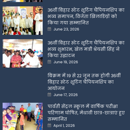
36वीं बिहार स्टेट शूटिंग चैंपियनशिप का
भव्य समापन, विजेता खिलाडिय़ों को
किया गया सम्मानित
Posted
June 23, 2026
on
36वीं बिहार स्टेट शूटिंग चैंपियनशिप का
भव्य शुभारंभ, खेल मंत्री श्रेयसी सिंह ने
किया उद्घाटन
Posted
June 19, 2026
on
बिक्रम में 19 से 22 जून तक होगी 36वीं
बिहार स्टेट शूटिंग चैंपियनशिप का
आयोजन
Posted
June 17, 2026
on
पार्वती सेंट्रल स्कूल में वार्षिक परीक्षा
परिणाम घोषित, मेधावी छात्र-छात्राएं हुए
सम्मानित
Posted
April 1, 2026
on