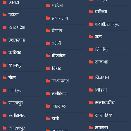
आगरा
पर्यटन
बलिया
उड़ीसा
प्रयागराज
भदोही, ज्ञानपुर
उत्तर प्रदेश
बंगाल
मऊ
उत्तराखण्ड
बरेली
मिर्जापुर
करियर
बिजनेस
सोनभद्र
कानपुर
बिहार
विज्ञापन
खेल
मध्य प्रदेश
विडियो
गाजीपुर
मनोरंजन
सम्पादकीय
गोरखपुर
महाराष्ट्र
साप्ताहिक
छत्तीसगढ़
रांची
स्वास्थ्य
जमशेदपुर