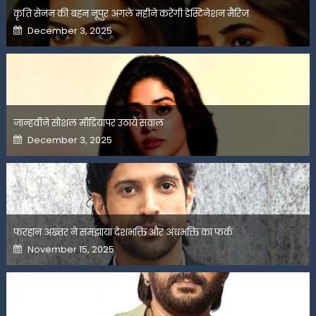
कृति सेनन की बहन नूपुर अगले महीने करेंगी डेस्टिनेशन मैरिज
Posted
December 3, 2025
on
जान्हवीने सोशल मीडियापर उठाये सवाल
Posted
December 3, 2025
on
फरहान अख्तर ने समझाया देशभक्ति और अंधभक्ति का फर्क
Posted
November 15, 2025
on