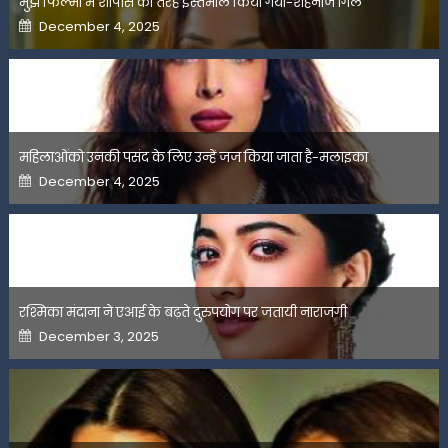
मुझे फिल्मों में शोपीस की तरह इस्तेमाल किया गया-शहनाज गिल
Posted
December 4, 2025
on
महिलाओंको उनकी पसंद के लिए उन्हें जज किया जाता है-मलाइका
Posted
December 4, 2025
on
रश्मिका मंदाना ने एआई के बढ़ते दुरुपयोग पर जतायी नाराजगी
Posted
December 3, 2025
on