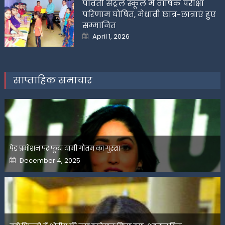
पार्वती सेंट्रल स्कूल में वार्षिक परीक्षा
परिणाम घोषित, मेधावी छात्र-छात्राएं हुए
सम्मानित
Posted
April 1, 2026
on
साप्ताहिक समाचार
पेड प्रमोशन पर फूटा यामी गौतम का गुस्सा
Posted
December 4, 2025
on