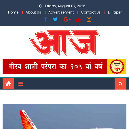
Skip
Friday, August 07, 2026
to
Home
About Us
Advertisement
Contact Us
E-Paper
content