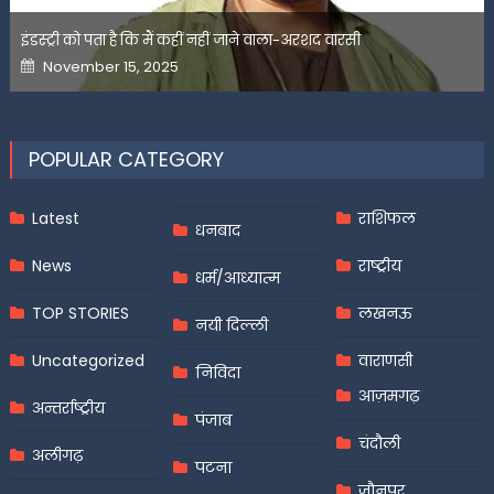
इंडस्ट्री को पता है कि मैं कहीं नहीं जाने वाला-अरशद वारसी
Posted
November 15, 2025
on
POPULAR CATEGORY
Latest
राशिफल
धनबाद
News
राष्ट्रीय
धर्म/आध्यात्म
TOP STORIES
लखनऊ
नयी दिल्ली
Uncategorized
वाराणसी
निविदा
आज़मगढ़
अन्तर्राष्ट्रीय
पंजाब
चंदौली
अलीगढ़
पटना
जौनपुर