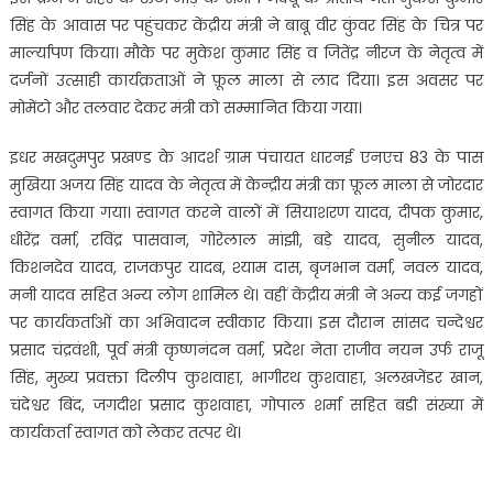
सिंह के आवास पर पहुंचकर केंद्रीय मंत्री ने बाबू वीर कुंवर सिंह के चित्र पर
मार्ल्यापण किया। मौके पर मुकेश कुमार सिंह व जितेंद्र नीरज के नेतृत्व में
दर्जनों उत्साही कार्यक्रताओं ने फ़ूल माला से लाद दिया। इस अवसर पर
मोमेंटो और तलवार देकर मंत्री को सम्मानित किया गया।
इधर मखदुमपुर प्रखण्ड के आदर्श ग्राम पंचायत धारनई एनएच 83 के पास
मुखिया अजय सिंह यादव के नेतृत्व में केन्द्रीय मंत्री का फ़ूल माला से जोरदार
स्वागत किया गया। स्वागत करने वालों में सियाशरण यादव, दीपक कुमार,
धीरेंद्र वर्मा, रविंद्र पासवान, गोरेलाल मांझी, बड़े यादव, सुनील यादव,
किशनदेव यादव, राजकपुर यादब, श्याम दास, बृजभान वर्मा, नवल यादव,
मनी यादव सहित अन्य लोग शामिल थे। वहीं केंद्रीय मंत्री ने अन्य कई जगहों
पर कार्यकर्ताओं का अभिवादन स्वीकार किया। इस दौरान सांसद चन्देश्वर
प्रसाद चंद्रवंशी, पूर्व मंत्री कृष्णनंदन वर्मा, प्रदेश नेता राजीव नयन उर्फ राजू
सिंह, मुख्य प्रवक्ता दिलीप कुशवाहा, भागीरथ कुशवाहा, अलखजेंडर खान,
चंदेश्वर बिंद, जगदीश प्रसाद कुशवाहा, गोपाल शर्मा सहित बडी संख्या में
कार्यकर्ता स्वागत को लेकर तत्पर थे।