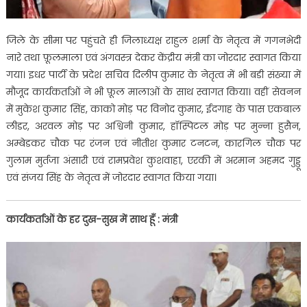
जिले के सीमा पर पहुंचते ही जिलाध्यक्ष राहुल शर्मा के नेतृत्व में गगनभेदी
नारे तथा फ़ूलमाला एवं अंगवस्त्र देकर केंद्रीय मंत्री का जोरदार स्वागत किया
गया। इधर पार्टी के प्रदेश सचिव दिलीप कुमार के नेतृत्व में भी बडी संख्या में
मौजूद कार्यकर्ताओं ने भी फ़ूल मालाओं के साथ स्वागत किया। वहीं सेवनन
में मुकेश कुमार सिंह, काको मोड़ पर विनोद कुमार, ईदगाह के पास एकबाल
लीडर, अरवल मोड़ पर अश्विनी कुमार, हॉस्पिटल मोड़ पर मुन्ना हुसैन,
अम्बेडकर चौक पर रंजन एवं नीतीश कुमार टनटन, कारगिल चौक पर
गुलाम मुर्तजा अंसारी एवं रामप्रवेश कुशवाहा, एरकी में अरमान अहमद गुड्डू
एवं संजय सिंह के नेतृत्व में जोरदार स्वागत किया गया।
कार्यकर्ताओं के हर दुख-सुख में साथ हूँ : मं
त्र