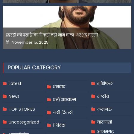
इंडस्ट्री को पता है कि मैं कहीं नहीं जाने वाला-अरशद वारसी
Posted
November 15, 2025
on
POPULAR CATEGORY
Latest
राशिफल
धनबाद
News
राष्ट्रीय
धर्म/आध्यात्म
TOP STORIES
लखनऊ
नयी दिल्ली
Uncategorized
वाराणसी
निविदा
आज़मगढ़