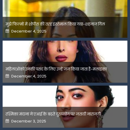
मुझे फिल्मों में शोपीस की तरह इस्तेमाल किया गया-शहनाज गिल
Posted
December 4, 2025
on
महिलाओंको उनकी पसंद के लिए उन्हें जज किया जाता है-मलाइका
Posted
December 4, 2025
on
रश्मिका मंदाना ने एआई के बढ़ते दुरुपयोग पर जतायी नाराजगी
Posted
December 3, 2025
on