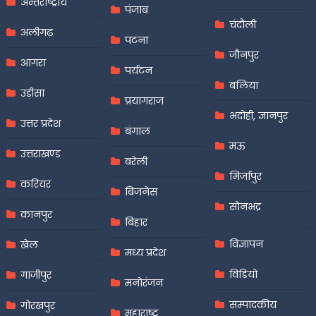
अन्तर्राष्ट्रीय
पंजाब
चंदौली
अलीगढ़
पटना
जौनपुर
आगरा
पर्यटन
बलिया
उड़ीसा
प्रयागराज
भदोही, ज्ञानपुर
उत्तर प्रदेश
बंगाल
मऊ
उत्तराखण्ड
बरेली
मिर्जापुर
करियर
बिजनेस
सोनभद्र
कानपुर
बिहार
विज्ञापन
खेल
मध्य प्रदेश
विडियो
गाजीपुर
मनोरंजन
सम्पादकीय
गोरखपुर
महाराष्ट्र