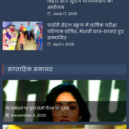
बिहार स्टेट शूटिंग चैंपियनशिप का
आयोजन
Posted
June 17, 2026
on
पार्वती सेंट्रल स्कूल में वार्षिक परीक्षा
परिणाम घोषित, मेधावी छात्र-छात्राएं हुए
सम्मानित
Posted
April 1, 2026
on
साप्ताहिक समाचार
पेड प्रमोशन पर फूटा यामी गौतम का गुस्सा
Posted
December 4, 2025
on