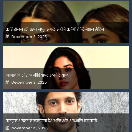
कृति सेनन की बहन नूपुर अगले महीने करेंगी डेस्टिनेशन मैरिज
Posted
December 3, 2025
on
जान्हवीने सोशल मीडियापर उठाये सवाल
Posted
December 3, 2025
on
फरहान अख्तर ने समझाया देशभक्ति और अंधभक्ति का फर्क
Posted
November 15, 2025
on