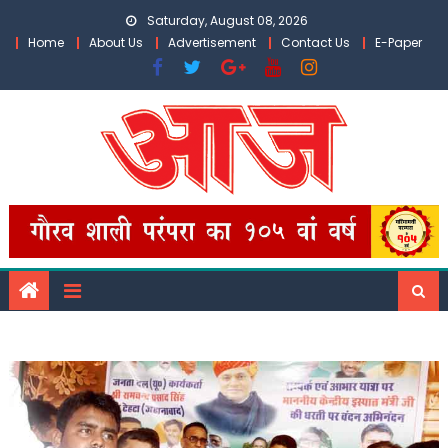
Skip
Saturday, August 08, 2026
to
Home
About Us
Advertisement
Contact Us
E-Paper
content