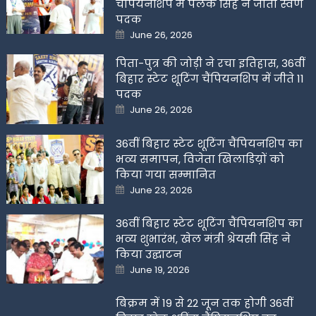
चैंपियनशिप में पलक सिंह ने जीता स्वर्ण
पदक
Posted
June 26, 2026
on
पिता-पुत्र की जोड़ी ने रचा इतिहास, 36वीं
बिहार स्टेट शूटिंग चैंपियनशिप में जीते 11
पदक
Posted
June 26, 2026
on
36वीं बिहार स्टेट शूटिंग चैंपियनशिप का
भव्य समापन, विजेता खिलाडिय़ों को
किया गया सम्मानित
Posted
June 23, 2026
on
36वीं बिहार स्टेट शूटिंग चैंपियनशिप का
भव्य शुभारंभ, खेल मंत्री श्रेयसी सिंह ने
किया उद्घाटन
Posted
June 19, 2026
on
बिक्रम में 19 से 22 जून तक होगी 36वीं