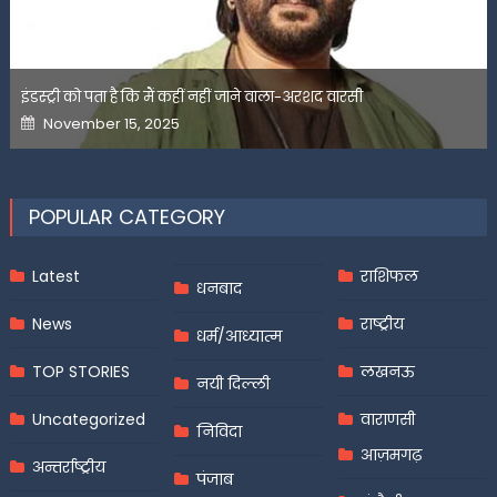
इंडस्ट्री को पता है कि मैं कहीं नहीं जाने वाला-अरशद वारसी
Posted
November 15, 2025
on
POPULAR CATEGORY
Latest
राशिफल
धनबाद
News
राष्ट्रीय
धर्म/आध्यात्म
TOP STORIES
लखनऊ
नयी दिल्ली
Uncategorized
वाराणसी
निविदा
आज़मगढ़
अन्तर्राष्ट्रीय
पंजाब