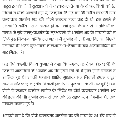
चाडूरा इलाके में भी सुरक्षाबलों ने लश्कर-ए-तैयबा के दो आतंकियों को ढेर
किया। ये दोनों आतंकी वही थे, जिन्होंने 25 मई को 35 वर्षीय कश्मीरी टीवी
कलाकार अमरीन भट की गोली मारकर हत्या कर दी थी। इस हमले में
उनका 10 वर्षीय भतीजा घायल हो गया था। हत्या के बाद से आतंकियों की
तलाश में जुटे जम्मू-कश्मीर के सुरक्षाबलों ने अमरीन भट के हत्यारों को न
सिर्फ ढूंढ निकाला बल्कि रात भर चली मुठभेड़ में उन्हें मार गिराया। पिछले
दस घंटों के भीतर सुरक्षाबलों ने लश्कर-ए-तैयबा के चार आतंकवादियों को
मार गिराया है।
आइजीपी कश्मीर विजय कुमार ने कहा कि लश्कर-ए-तैयबा (एलइटी) के
जिन दो आतंकियों ने अमरीन भट की हत्या की थी, वे हाल ही में संगठन में
शामिल हुए थे। उनकी पहचान शाहिद मुश्ताक भट निवासी हफरू चाडूरा
बड़गाम और फरहान हबीब निवासी हकरीपोरा पुलवामा के तौर पर हुई है। इन
दोनों ने लश्कर कमांडर लतीफ के निर्देश पर टीवी कलाकार अमरीन भट
की हत्या की थी। मुठभेड़ स्थल से एक एके 56 राइफल, 4 मैगजीन और एक
पिस्टल बरामद हुई है।
आपको बता दें कि टीवी कलाकार अमरीना बट की हत्या के 24 घंटे बाद ही