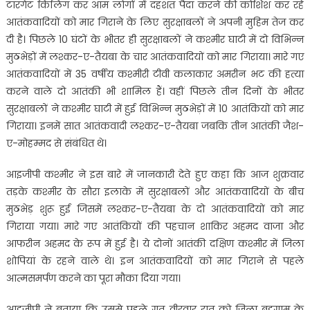
टारगेट किलिंग कर आम लोगों में दहशत पैदा करने की कोशिश कर रहे
आतंकवादियों को मार गिराने के लिए सुरक्षाबलों ने अपनी मुहिम तेज कर
दी है। पिछले 10 घंटों के भीतर ही सुरक्षाबलों ने कश्मीर घाटी में दो विभिन्न
मुठभेड़ों में लश्कर-ए-तैयबा के चार आतंकवादियों को मार गिराया। मारे गए
आतंकवादियों में 35 वर्षीय कश्मीरी टीवी कलाकार अमरीन भट की हत्या
करने वाले दो आतंकी भी शामिल हैं। वहीं पिछले तीन दिनों के भीतर
सुरक्षाबलों ने कश्मीर घाटी में हुई विभिन्न मुठभेड़ों में 10 आतंकियों को मार
गिराया। इनमें सात आतंकवादी लश्कर-ए-तैयबा जबकि तीन आतंकी जैश-
ए-मोहम्मद से संबंधित थे।
आइजीपी कश्मीर ने इस बारे में जानकारी देते हुए कहा कि आज शुक्रवार
तड़के कश्मीर के सौरा इलाके में सुरक्षाबलों और आतंकवादियों के बीच
मुठभेड़ शुरू हुई जिसमें लश्कर-ए-तैयबा के दो आतंकवादियों को मार
गिराया गया। मारे गए आतंकियों की पहचान शाकिर अहमद वाजा और
आफरीन अहमद के रूप में हुई है। ये दोनों आतंकी दक्षिण कश्मीर में जिला
शोपियां के रहने वाले थे। इन आतंकवादियों को मार गिराने से पहले
आत्मसमर्पण करने का पूरा मौका दिया गया।
आइजीपी ने बताया कि उससे पहले गत वीरवार रात को जिला बड़गाम के