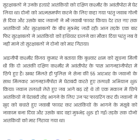
सुरक्षाबलों ने उनके हत्यारे आतंकियों को दक्षिण कश्मीर के अवंतीपोरा में घेर
लिया था। दोनों को आत्मसमर्पण करने के लिए कहा गया परंतु जवाब गोली
से दिया और उसके बाद जवानों ने भी जवाबी फायर किया। देर रात गए तक
आतंकियों और सुरक्षाबलों के बीच मुठभेड़ जारी रही। आज तड़के एक बार
फिर सुरक्षाबलों ने आतंकियों को हथियार डालने का मौका दिया परंतु जब वे
नहीं माने तो सुरक्षाबलों ने दोनों को मार गिराया।
आइजीपी कश्मीर विजय कुमार ने बताया कि बुधवार शाम को सूचना मिली
थी कि दो आतंकी दक्षिण कश्मीर में अवंतीपोर के पास आगनहांजीपोरा में
छिपे हुए हैं। खबर मिलते ही पुलिस ने सेना की 55 आरआर के जवानों के
साथ मिलकर आगनहांजीपोरा में घेराबंदी करते हुए तलाशी अभियान शुरु
किया। जवान तलाशी लेते हुए जब आगे बढ़ रहे थे तो एक मकान में छिपे
आतंकियों ने घेराबंदी तोड़ भागने के लिए उन पर फायरिंग कर दी। जवानों ने
खुद को बचाते हुए जवाबी फायर कर आतंकियों के भागने के मंसूबे को
नाकाम बना दिया और उसके बाद वहां मुठभेड़ शुरु हो गई। तड़के तक दोनों
आतंकियों को मार गिराया गया था।