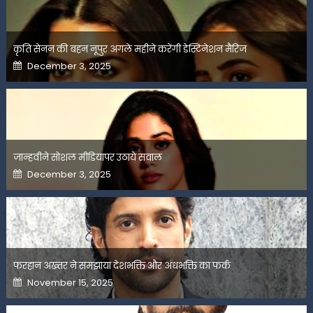
कृति सेनन की बहन नूपुर अगले महीने करेंगी डेस्टिनेशन मैरिज
Posted
December 3, 2025
on
जान्हवीने सोशल मीडियापर उठाये सवाल
Posted
December 3, 2025
on
फरहान अख्तर ने समझाया देशभक्ति और अंधभक्ति का फर्क
Posted
November 15, 2025
on