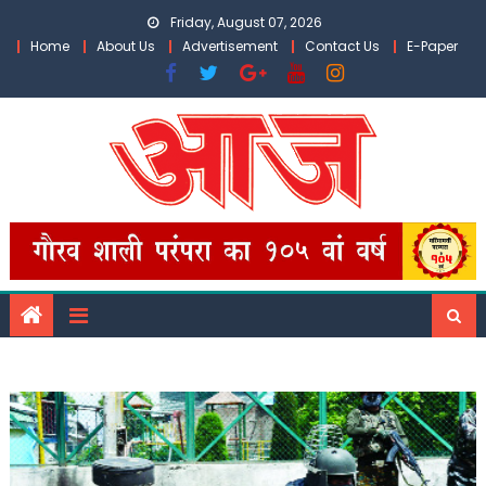
Skip
Friday, August 07, 2026
to
Home
About Us
Advertisement
Contact Us
E-Paper
content