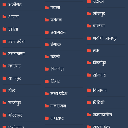
चंदौली
अलीगढ़
पटना
जौनपुर
आगरा
पर्यटन
बलिया
उड़ीसा
प्रयागराज
भदोही, ज्ञानपुर
उत्तर प्रदेश
बंगाल
मऊ
उत्तराखण्ड
बरेली
मिर्जापुर
करियर
बिजनेस
सोनभद्र
कानपुर
बिहार
विज्ञापन
खेल
मध्य प्रदेश
विडियो
गाजीपुर
मनोरंजन
सम्पादकीय
गोरखपुर
महाराष्ट्र
साप्ताहिक
छत्तीसगढ़