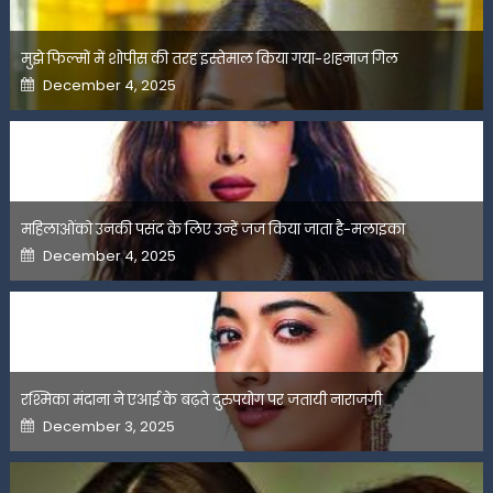
मुझे फिल्मों में शोपीस की तरह इस्तेमाल किया गया-शहनाज गिल
Posted
December 4, 2025
on
महिलाओंको उनकी पसंद के लिए उन्हें जज किया जाता है-मलाइका
Posted
December 4, 2025
on
रश्मिका मंदाना ने एआई के बढ़ते दुरुपयोग पर जतायी नाराजगी
Posted
December 3, 2025
on