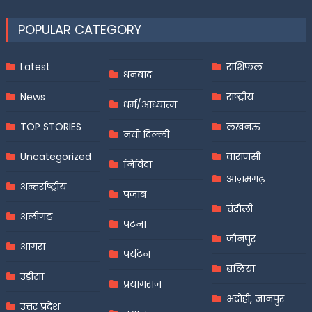
POPULAR CATEGORY
Latest
राशिफल
धनबाद
News
राष्ट्रीय
धर्म/आध्यात्म
TOP STORIES
लखनऊ
नयी दिल्ली
Uncategorized
वाराणसी
निविदा
आज़मगढ़
अन्तर्राष्ट्रीय
पंजाब
चंदौली
अलीगढ़
पटना
जौनपुर
आगरा
पर्यटन
बलिया
उड़ीसा
प्रयागराज
भदोही, ज्ञानपुर
उत्तर प्रदेश