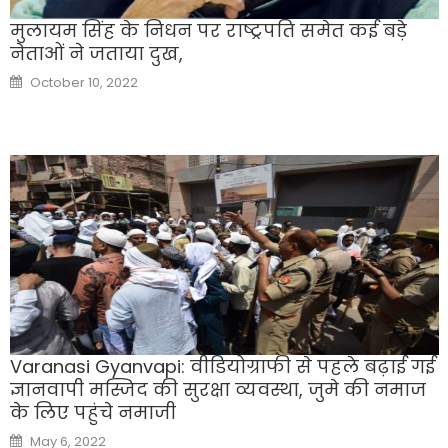
मुलायम सिंह के निधन पर राष्ट्रपति समेत कई बड़े
नेताओं ने जताया दुख,
Posted
October 10, 2022
on
Varanasi Gyanvapi: वीडियोग्राफी से पहले बढ़ाई गई
ज्ञानवापी मस्जिद की सुरक्षा व्यवस्था, जुमे की नमाज
के लिए पहुंचे नमाजी
Posted
May 6, 2022