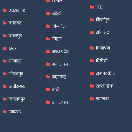
बंगाल
मऊ
उत्तराखण्ड
बरेली
मिर्जापुर
करियर
बिजनेस
सोनभद्र
कानपुर
बिहार
विज्ञापन
खेल
मध्य प्रदेश
विडियो
गाजीपुर
मनोरंजन
सम्पादकीय
गोरखपुर
महाराष्ट्र
साप्ताहिक
छत्तीसगढ़
रांची
स्वास्थ्य
जमशेदपुर
राजस्थान
झारखंड