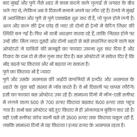
बाद मुंबई और पुणे जैसे शहर में काम करने वाले जुलाई से अगस्त के बीच
चले गए थे, लेकिन अब वे दिवाली मनाने अपने घर लौट रहे हैं। रेलवे ने मुंबई
से अवन्तिका और पुणेे से पुणे एक्सप्रेस शुरू कर दी हैं, जो फुल होने लगी हैं।
आज और कल की ट्र्रेन छोड़ दी जाए तो दोनों ही ट्रेनों में वेटिंग लिस्ट की
स्थिति बन गई है। फिर भी यात्री आरक्षण करवा रहे हैं, ताकि निरस्त होने पर
उन्हें सीट मिल जाए। दूसरी ओर दोनों शहरों से बसें संचालित करने वाले बस
ऑपरेटरों ने यात्रियों की मजबूरी का फायदा उठाना शुरू कर दिया है और
टिकट के दाम दो से तीन गुना कर दिए हैं। बस ऑपरेटरों ने संकेत दिए हैं कि
भीड़ बढऩे पर किराया और भी बढ़ाया जा सकता है।
पुणे का किराया भी है ज्यादा
पुणे और उसके आसपास की आईटी कंपनियों में इन्दौर और आसपास के
शहरों के युवा बड़ी संख्या में जॉब करते हैं। वे भी दिवाली पर वापस लौटेंगे।
इसी का फायदा बस ऑपरेटर उठा रहे हैं। सामान्य दिनों में नॉन-एसी स्लीपर
में लगने वाला 500 से 700 रुपए किराया बढ़कर 1500 रुपए तक पहुंच
गया है। सभी बस ऑपरेटर बढ़े हुए किराए में ही ऑनलाइन बुकिंग कर रहे हैं।
वहीं एसी स्लीपर कोच वाली बसें तो 2500 रुपए तक किराया वसूल रही हैं,
जबकि सामान्य दिनों में यह किराया 1 हजार रुपए के आसपास रहता है।