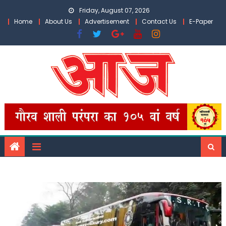
Skip
Friday, August 07, 2026
to
Home
About Us
Advertisement
Contact Us
E-Paper
content