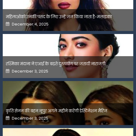
महिलाओंको उनकी पसंद के लिए उन्हें जज किया जाता है-मलाइका
Posted
December 4, 2025
on
रश्मिका मंदाना ने एआई के बढ़ते दुरुपयोग पर जतायी नाराजगी
Posted
December 3, 2025
on
कृति सेनन की बहन नूपुर अगले महीने करेंगी डेस्टिनेशन मैरिज
Posted
December 3, 2025
on