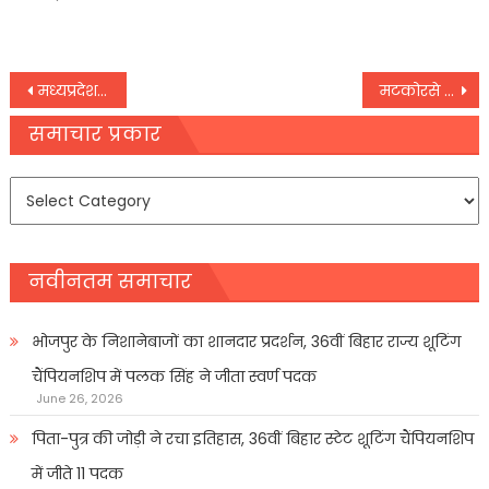
on
Post
मध्यप्रदेश मेरा मंदिर और यहां की जनता मेरे लिए भगवान : मुख्यमंत्री चौहान
मटकोरसे शुरू हुआ सीताराम विवाह उत्सव
navigation
समाचार प्रकार
समाचार
प्रकार
नवीनतम समाचार
भोजपुर के निशानेबाजों का शानदार प्रदर्शन, 36वीं बिहार राज्य शूटिंग
चैंपियनशिप में पलक सिंह ने जीता स्वर्ण पदक
June 26, 2026
पिता-पुत्र की जोड़ी ने रचा इतिहास, 36वीं बिहार स्टेट शूटिंग चैंपियनशिप
में जीते 11 पदक