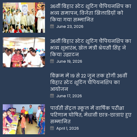
36वीं बिहार स्टेट शूटिंग चैंपियनशिप का
भव्य समापन, विजेता खिलाडिय़ों को
किया गया सम्मानित
Posted
June 23, 2026
on
36वीं बिहार स्टेट शूटिंग चैंपियनशिप का
भव्य शुभारंभ, खेल मंत्री श्रेयसी सिंह ने
किया उद्घाटन
Posted
June 19, 2026
on
बिक्रम में 19 से 22 जून तक होगी 36वीं
बिहार स्टेट शूटिंग चैंपियनशिप का
आयोजन
Posted
June 17, 2026
on
पार्वती सेंट्रल स्कूल में वार्षिक परीक्षा
परिणाम घोषित, मेधावी छात्र-छात्राएं हुए
सम्मानित
Posted
April 1, 2026
on