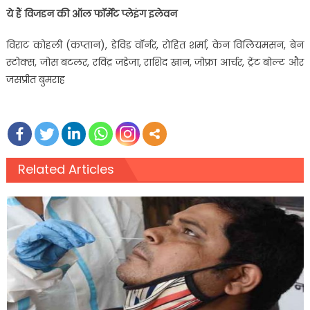
ये हैं विजडन की ऑल फॉर्मेट प्लेइंग इलेवन
विराट कोहली (कप्तान), डेविड वॉर्नर, रोहित शर्मा, केन विलियमसन, बेन
स्टोक्स, जोस बटलर, रविंद्र जडेजा, राशिद खान, जोफ्रा आर्चर, ट्रेंट बोल्ट और
जसप्रीत बुमराह
Related Articles