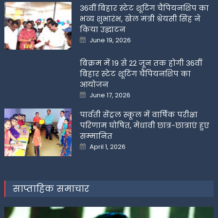
36वीं बिहार स्टेट शूटिंग चैंपियनशिप का
भव्य शुभारंभ, खेल मंत्री श्रेयसी सिंह ने
किया उद्घाटन
Posted
June 19, 2026
on
बिक्रम में 19 से 22 जून तक होगी 36वीं
बिहार स्टेट शूटिंग चैंपियनशिप का
आयोजन
Posted
June 17, 2026
on
पार्वती सेंट्रल स्कूल में वार्षिक परीक्षा
परिणाम घोषित, मेधावी छात्र-छात्राएं हुए
सम्मानित
Posted
April 1, 2026
on
साप्ताहिक समाचार