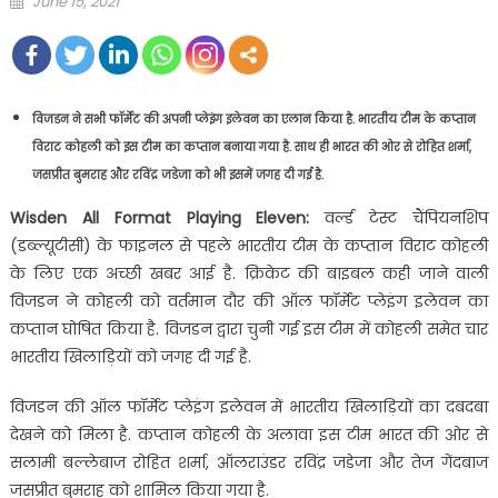
June 15, 2021
on
विजडन ने सभी फॉर्मेट की अपनी प्लेइंग इलेवन का एलान किया है. भारतीय टीम के कप्तान
विराट कोहली को इस टीम का कप्तान बनाया गया है. साथ ही भारत की ओर से रोहित शर्मा,
जसप्रीत बुमराह और रविंद्र जडेजा को भी इसमें जगह दी गई है.
Wisden All Format Playing Eleven:
वर्ल्ड टेस्ट चैंपियनशिप
(डब्ल्यूटीसी) के फाइनल से पहले भारतीय टीम के कप्तान विराट कोहली
के लिए एक अच्छी खबर आई है. क्रिकेट की बाइबल कही जाने वाली
विजडन ने कोहली को वर्तमान दौर की ऑल फॉर्मेट प्लेइंग इलेवन का
कप्तान घोषित किया है. विजडन द्वारा चुनी गई इस टीम में कोहली समेत चार
भारतीय खिलाड़ियों को जगह दी गई है.
विजडन की ऑल फॉर्मेट प्लेइंग इलेवन में भारतीय खिलाड़ियों का दबदबा
देखने को मिला है. कप्तान कोहली के अलावा इस टीम भारत की ओर से
सलामी बल्लेबाज रोहित शर्मा, ऑलराउंडर रविंद्र जडेजा और तेज गेंदबाज
जसप्रीत बुमराह को शामिल किया गया है.