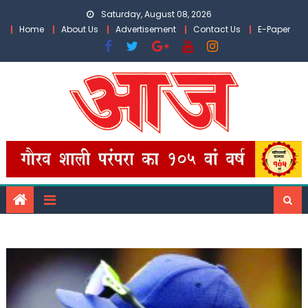
Skip
Saturday, August 08, 2026
to
Home
About Us
Advertisement
Contact Us
E-Paper
content