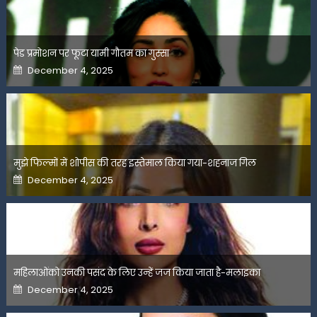
पेड प्रमोशन पर फूटा यामी गौतम का गुस्सा
Posted
December 4, 2025
on
मुझे फिल्मों में शोपीस की तरह इस्तेमाल किया गया-शहनाज गिल
Posted
December 4, 2025
on
महिलाओंको उनकी पसंद के लिए उन्हें जज किया जाता है-मलाइका
Posted
December 4, 2025
on