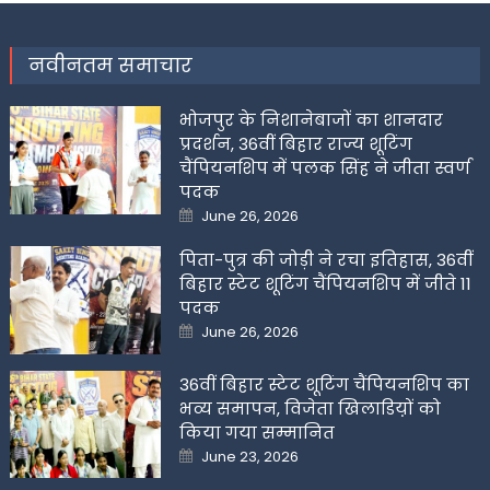
नवीनतम समाचार
भोजपुर के निशानेबाजों का शानदार
प्रदर्शन, 36वीं बिहार राज्य शूटिंग
चैंपियनशिप में पलक सिंह ने जीता स्वर्ण
पदक
Posted
June 26, 2026
on
पिता-पुत्र की जोड़ी ने रचा इतिहास, 36वीं
बिहार स्टेट शूटिंग चैंपियनशिप में जीते 11
पदक
Posted
June 26, 2026
on
36वीं बिहार स्टेट शूटिंग चैंपियनशिप का
भव्य समापन, विजेता खिलाडिय़ों को
किया गया सम्मानित
Posted
June 23, 2026
on