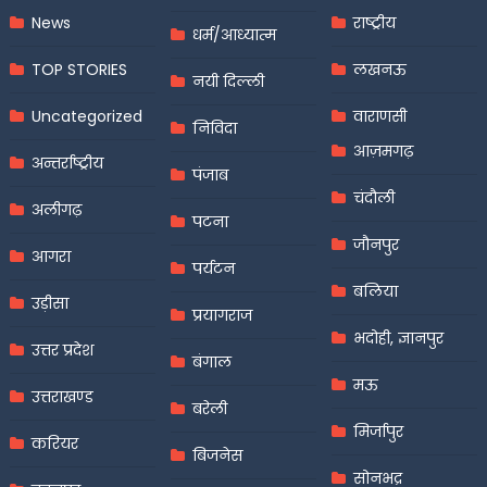
News
राष्ट्रीय
धर्म/आध्यात्म
TOP STORIES
लखनऊ
नयी दिल्ली
Uncategorized
वाराणसी
निविदा
आज़मगढ़
अन्तर्राष्ट्रीय
पंजाब
चंदौली
अलीगढ़
पटना
जौनपुर
आगरा
पर्यटन
बलिया
उड़ीसा
प्रयागराज
भदोही, ज्ञानपुर
उत्तर प्रदेश
बंगाल
मऊ
उत्तराखण्ड
बरेली
मिर्जापुर
करियर
बिजनेस
सोनभद्र