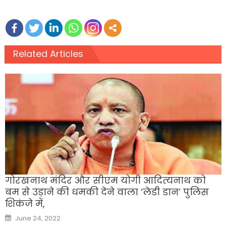
Related Articles
गोरखनाथ मंद‍िर और सीएम योगी आद‍ित्‍यनाथ को
बम से उड़ाने की धमकी देने वाला ‘लेडी डान’ पुल‍िस
श‍िकंजे में,
Posted
June 24, 2022
on