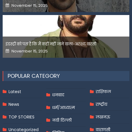
Posted
November 15, 2025
on
इंडस्ट्री को पता है कि मैं कहीं नहीं जाने वाला-अरशद वारसी
Posted
November 15, 2025
on
POPULAR CATEGORY
Latest
राशिफल
धनबाद
News
राष्ट्रीय
धर्म/आध्यात्म
TOP STORIES
लखनऊ
नयी दिल्ली
Uncategorized
वाराणसी