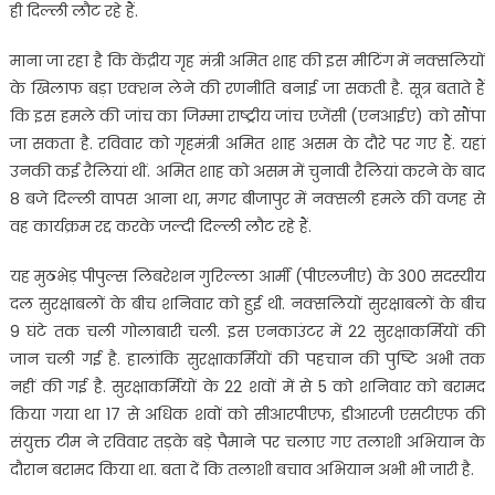
ही दिल्‍ली लौट रहे हैं.
माना जा रहा है कि केंद्रीय गृह मंत्री अमित शाह की इस मीटिंग में नक्सलियों
के खिलाफ बड़ा एक्शन लेने की रणनीति बनाई जा सकती है. सूत्र बताते हैं
कि इस हमले की जांच का जिम्मा राष्ट्रीय जांच एजेंसी (एनआईए) को सौंपा
जा सकता है. रविवार को गृहमंत्री अमित शाह असम के दौरे पर गए हैं. यहां
उनकी कई रैलियां थीं. अमित शाह को असम में चुनावी रैलियां करने के बाद
8 बजे दिल्ली वापस आना था, मगर बीजापुर में नक्सली हमले की वजह से
वह कार्यक्रम रद्द करके जल्दी दिल्ली लौट रहे हैं.
यह मुठभेड़ पीपुल्स लिबरेशन गुरिल्ला आर्मी (पीएलजीए) के 300 सदस्यीय
दल सुरक्षाबलों के बीच शनिवार को हुई थी. नक्सलियों सुरक्षाबलों के बीच
9 घंटे तक चली गोलाबारी चली. इस एनकाउंटर में 22 सुरक्षाकर्मियों की
जान चली गई है. हालांकि सुरक्षाकर्मियों की पहचान की पुष्टि अभी तक
नहीं की गई है. सुरक्षाकर्मियों के 22 शवों में से 5 को शनिवार को बरामद
किया गया था 17 से अधिक शवों को सीआरपीएफ, डीआरजी एसटीएफ की
संयुक्त टीम ने रविवार तड़के बड़े पैमाने पर चलाए गए तलाशी अभियान के
दौरान बरामद किया था. बता दें कि तलाशी बचाव अभियान अभी भी जारी है.