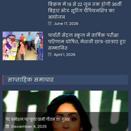
बिक्रम में 19 से 22 जून तक होगी 36वीं
बिहार स्टेट शूटिंग चैंपियनशिप का
आयोजन
Posted
June 17, 2026
on
पार्वती सेंट्रल स्कूल में वार्षिक परीक्षा
परिणाम घोषित, मेधावी छात्र-छात्राएं हुए
सम्मानित
Posted
April 1, 2026
on
साप्ताहिक समाचार
पेड प्रमोशन पर फूटा यामी गौतम का गुस्सा
Posted
December 4, 2025
on