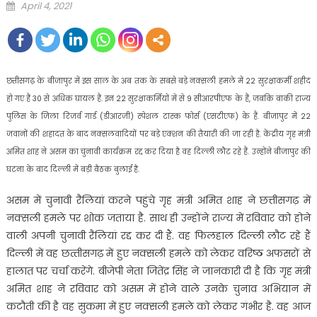
Posted
April 4, 2021
on
छत्तीसगढ़ के बीजापुर में इस साल के अब तक के सबसे बड़े नक्सली हमले में 22 सुरक्षाकर्मी शहीद
हो गए हैं 30 से अधिक घायल हैं. इन 22 सुरक्षाकर्मियों में से 9 सीआरपीएफ के हैं, जबकि बाकी राज्य
पुलिस के जिला रिजर्व गार्ड (डीआरजी) स्पेशल टास्क फोर्स (एसटीएफ) के हैं. बीजापुर में 22
जवानों की शहादत के बाद नक्सलवादियों पर बड़े एक्शन की तैयारी की जा रही है. केंद्रीय गृह मंत्री
अमित शाह ने असम का चुनावी कार्यक्रम रद्द कर दिया है वह दिल्ली लौट रहे हैं. उन्होंने बीजापुर की
घटना के बाद दिल्ली में बड़ी बैठक बुलाई है.
असम में चुनावी रैलियां करने पहुंचे गृह मंत्री अमित शाह ने छत्तीसगढ़ में
नक्सली हमले पर शोक जताया है. साथ ही उन्‍होंने राज्‍य में रविवार को होने
वाली अपनी चुनावी रैलियां रद्द कर दी हैं. वह फिलहाल दिल्‍ली लौट रहे हैं
दिल्‍ली में वह छत्‍तीसगढ़ में हुए नक्‍सली हमले को लेकर वरिष्‍ठ अफसरों से
हालात पर चर्चा करेंगे. बीजेपी नेता जितेंद्र सिंह ने जानकारी दी है कि गृह मंत्री
अमित शाह ने रविवार को असम में होने वाले उनके चुनाव अभियान में
कटौती की है वह सुकमा में हुए नक्‍सली हमले को लेकर गंभीर है. वह आज