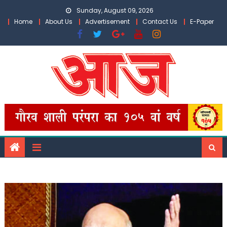
Skip
Sunday, August 09, 2026
to
Home
About Us
Advertisement
Contact Us
E-Paper
content