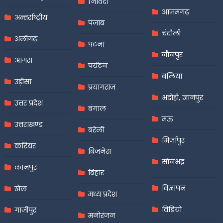
निविदा
आज़मगढ़
अन्तर्राष्ट्रीय
पंजाब
चंदौली
अलीगढ़
पटना
जौनपुर
आगरा
पर्यटन
बलिया
उड़ीसा
प्रयागराज
भदोही, ज्ञानपुर
उत्तर प्रदेश
बंगाल
मऊ
उत्तराखण्ड
बरेली
मिर्जापुर
करियर
बिजनेस
सोनभद्र
कानपुर
बिहार
विज्ञापन
खेल
मध्य प्रदेश
विडियो
गाजीपुर
मनोरंजन