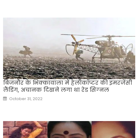
बिजनौर के भिक्कावाला में हेलीकॉप्टर की इमरजेंसी
लैंडिंग, अचानक द‍िखने लगा था रेड सिग्‍नल
Posted
October 31, 2022
on